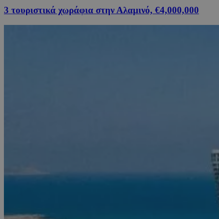
3 τουριστικά χωράφια στην Αλαμινό, €4,000,000