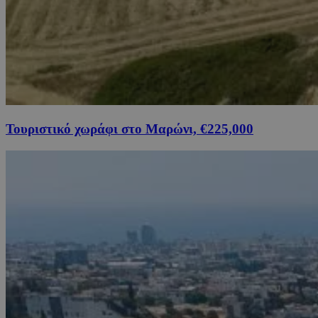
Τουριστικό χωράφι στο Μαρώνι, €225,000