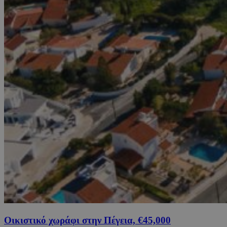
Οικιστικό χωράφι στην Πέγεια, €45,000