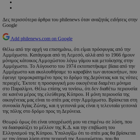
Δες περισσότερα άρθρα του philenews όταν αναζητάς ειδήσεις στην
Google
Add philenews.com on Google
Θέλω από την αρχή να επισημάνω, ότι είμαι πρόσφυγας από την
Αμμόχωστο. Κατάγομαι από τη Λεμεσό, αλλά από το 1966 ήμουν
μόνιμος κάτοικος Αμμοχώστου λόγω γάμου και μετοίκησης στην
Αμμόχωστο. Το Αύγουστο του 1974 εκτοπιστήκαμε βίαια από την
Αμμόχωστο και ακολουθήσαμε το καραβάνι των αυτοκινήτων, που
έφευγε τρομοκρατημένο προς το δρόμο της Δερύνειας και τις νότιες
περιοχές. Έκτοτε η προσφυγική μου οικογένεια διαμένει μόνιμα
στο Παραλίμνι. Θέλω επίσης να τονίσω, ότι δεν διαθέτω περιουσία
σε κανένα μέρος της ελεύθερης Κύπρου. Η μόνη περιουσία της
οικογένειας μας είναι το σπίτι μας στην Αμμόχωστο. Βρίσκεται στη
συνοικία Αγίας Ζώνης, και η γειτονιά μας είναι η τελευταία γειτονιά
της πόλης στο δρόμο προς τη Δερύνεια.
Θεωρώ όμως ότι είναι υποχρέωσή μου να επιμένω σε λύση, που
να διασφαλίζει το μέλλον της Κ.Δ. και την επιβίωση του
Ελληνισμού της Κύπρου. Υπολογίζω ότι το σπίτι μας θα βρίσκεται
με την όποια λύση στην περιοχή της Αμμοχώστου, που θα