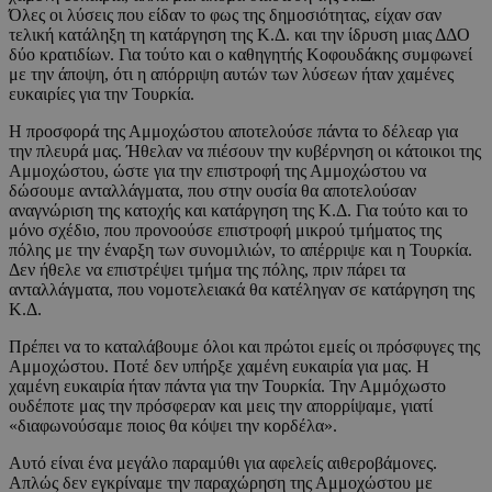
Όλες οι λύσεις που είδαν το φως της δημοσιότητας, είχαν σαν
τελική κατάληξη τη κατάργηση της Κ.Δ. και την ίδρυση μιας ΔΔΟ
δύο κρατιδίων. Για τούτο και ο καθηγητής Κοφουδάκης συμφωνεί
με την άποψη, ότι η απόρριψη αυτών των λύσεων ήταν χαμένες
ευκαιρίες για την Τουρκία.
Η προσφορά της Αμμοχώστου αποτελούσε πάντα το δέλεαρ για
την πλευρά μας. Ήθελαν να πιέσουν την κυβέρνηση οι κάτοικοι της
Αμμοχώστου, ώστε για την επιστροφή της Αμμοχώστου να
δώσουμε ανταλλάγματα, που στην ουσία θα αποτελούσαν
αναγνώριση της κατοχής και κατάργηση της Κ.Δ. Για τούτο και το
μόνο σχέδιο, που προνοούσε επιστροφή μικρού τμήματος της
πόλης με την έναρξη των συνομιλιών, το απέρριψε και η Τουρκία.
Δεν ήθελε να επιστρέψει τμήμα της πόλης, πριν πάρει τα
ανταλλάγματα, που νομοτελειακά θα κατέληγαν σε κατάργηση της
Κ.Δ.
Πρέπει να το καταλάβουμε όλοι και πρώτοι εμείς οι πρόσφυγες της
Αμμοχώστου. Ποτέ δεν υπήρξε χαμένη ευκαιρία για μας. Η
χαμένη ευκαιρία ήταν πάντα για την Τουρκία. Την Αμμόχωστο
ουδέποτε μας την πρόσφεραν και μεις την απορρίψαμε, γιατί
«διαφωνούσαμε ποιος θα κόψει την κορδέλα».
Αυτό είναι ένα μεγάλο παραμύθι για αφελείς αιθεροβάμονες.
Απλώς δεν εγκρίναμε την παραχώρηση της Αμμοχώστου με