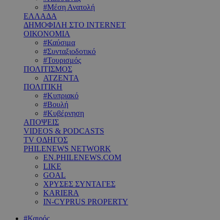
#Μέση Ανατολή
ΕΛΛΑΔΑ
ΔΗΜΟΦΙΛΗ ΣΤΟ INTERNET
ΟΙΚΟΝΟΜΙΑ
#Καύσιμα
#Συνταξιοδοτικό
#Τουρισμός
ΠΟΛΙΤΙΣΜΟΣ
ΑΤΖΕΝΤΑ
ΠΟΛΙΤΙΚΗ
#Κυπριακό
#Βουλή
#Κυβέρνηση
ΑΠΟΨΕΙΣ
VIDEOS & PODCASTS
TV ΟΔΗΓΟΣ
PHILENEWS NETWORK
EN.PHILENEWS.COM
LIKE
GOAL
ΧΡΥΣΕΣ ΣΥΝΤΑΓΕΣ
KARIERA
IN-CYPRUS PROPERTY
#Καιρός