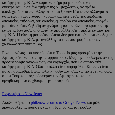
κατάργηση της Κ.Δ. Ακόμα και σήμερα μπορούμε να
επιστρέψουμε σε ένα τμήμα της Αμμοχώστου, αν πρώτα
αποδεχτούμε τα ανταλλάγματα που ζητούν Και τα ανταλλάγματα
αυτά είναι η αναγνώριση κυριαρχίας, είτε μέσω της αποδοχής
απευθείας πτήσεων, απ’ ευθείας εμπορίου και απευθείας επαφών
με τρίτα κράτη. Δηλαδή αναγνώριση του παράνομου κράτους της
κατοχής. Και πίσω από αυτά να προβάλλει στην πράξη κατάργηση
της Κ.Δ. Η εθνική μου αξιοπρέπεια δεν μου επιτρέπει να αποδεχτώ
κατάργηση της Κ.Δ. με αντάλλαγμα την επιστροφή μερικών
χιλιάδων στα σπίτια μας.
Είναι κανένας που πιστεύει ότι η Τουρκία μας προσφέρει την
Αμμόχωστο και μείς την απορρίπτουμε. Μας την προσφέρει, αν της
προσφέρουμε αναγνώριση και κυριαρχία, που θα αποτελούν
κατάργηση της Κ.Δ. Όλα τα άλλα είναι παραμύθια. Και δεν είναι
μόνο παραμύθια. Είναι πολιτική ασυναρτησία, να πιστεύει κάποιος,
ότι οι Τούρκοι μας πρόσφεραν την Αμμόχωστο και μείς
αρνηθήκαμε να δεχθούμε την προσφορά.
Εγγραφή στο Newsletter
Ακολουθήστε το
philenews.com στο Google News
και μάθετε
πρώτοι όλες τις ειδήσεις για την Κύπρο και τον κόσμο