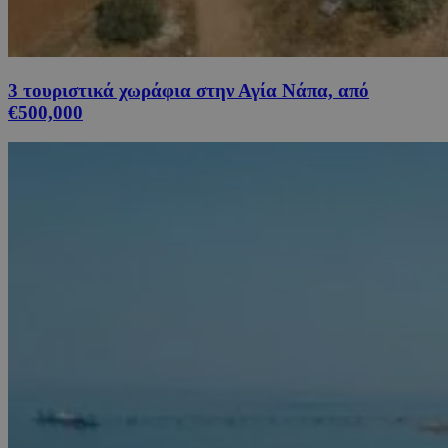
3 τουριστικά χωράφια στην Αγία Νάπα, από
€500,000