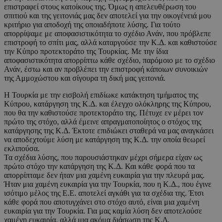
επιστραφεί στους κατοίκους της. Όμως η απελευθέρωση του
σπιτιού και της γειτονιάς μας δεν αποτελεί για την οικογένειά μου
κριτήριο για αποδοχή της οποιαδήποτε λύσης. Για τούτο
απορρίψαμε με αποφασιστικότητα το σχέδιο Ανάν, που πρόβλεπε
επιστροφή το σπίτι μας, αλλά καταργούσε την Κ.Δ. και καθιστούσε
την Κύπρο προτεκτοράτο της Τουρκίας. Με την ίδια
αποφασιστικότητα απορρίπτω κάθε σχέδιο, παρόμοιο με το σχέδιο
Ανάν, έστω και αν προβλέπει την επιστροφή κάποιων συνοικιών
της Αμμοχώστου και σίγουρα τη δική μας γειτονιά.
Η Τουρκία με την εισβολή επιδίωκε κατάκτηση τμήματος της
Κύπρου, κατάργηση της Κ.Δ. και έλεγχο ολόκληρης της Κύπρου,
που θα την καθιστούσε προτεκτοράτο της. Πέτυχε εν μέρει τον
πρώτο της στόχο, αλλά έμεινε απραγματοποίητος ο στόχος της
κατάργησης της Κ.Δ. Έκτοτε επιδιώκει σταθερά να μας αναγκάσει
να αποδεχτούμε λύση με κατάργηση της Κ.Δ. την οποία θεωρεί
εκλιπούσα.
Τα σχέδια λύσης, που παρουσιάστηκαν μέχρι σήμερα είχαν ως
πρώτο στόχο την κατάργηση της Κ.Δ. Και κάθε φορά που τα
απορρίπταμε δεν ήταν μια χαμένη ευκαιρία για την πλευρά μας.
Ήταν μια χαμένη ευκαιρία για την Τουρκία, που η Κ.Δ., που έγινε
ισότιμο μέλος της Ε.Ε. αποτελεί αγκάθι για τα σχέδια της. Έτσι
κάθε φορά που αποτυγχάνει στο στόχο αυτό, είναι μια χαμένη
ευκαιρία για την Τουρκία. Για μας καμία λύση δεν αποτελούσε
χαμένη ευκαιρία, αλλά μια ακόμα διάσωση της Κ.Δ.