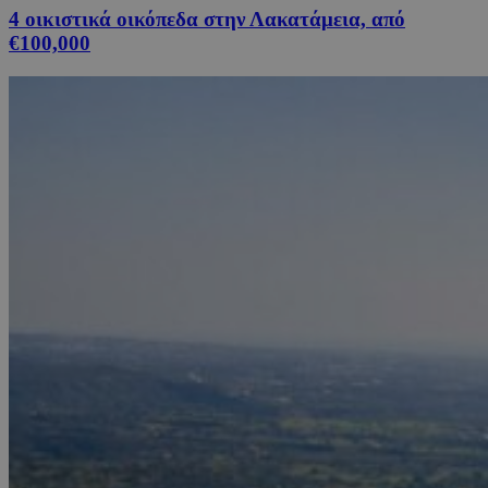
4 οικιστικά οικόπεδα στην Λακατάμεια, από
€100,000