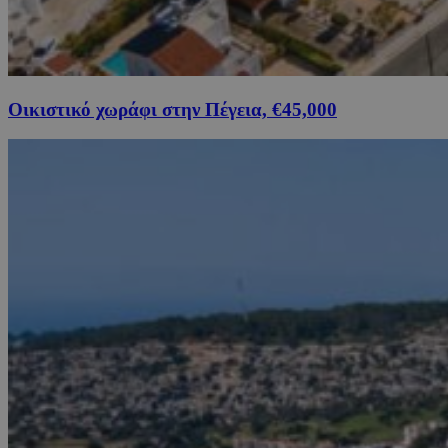
Οικιστικό χωράφι στην Πέγεια, €45,000