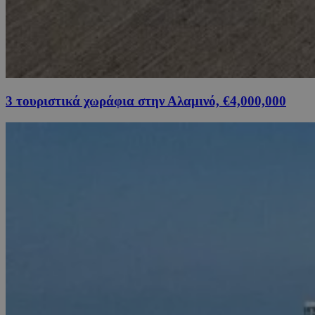
3 τουριστικά χωράφια στην Αλαμινό, €4,000,000