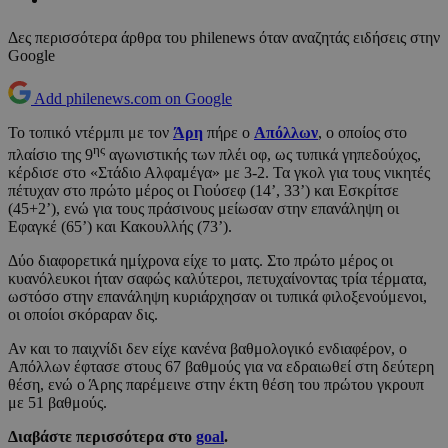
Δες περισσότερα άρθρα του philenews όταν αναζητάς ειδήσεις στην
Google
Add philenews.com on Google
Το τοπικό ντέρμπι με τον
Άρη
πήρε ο
Απόλλων
, ο οποίος στο
ης
πλαίσιο της 9
αγωνιστικής των πλέι οφ, ως τυπικά γηπεδούχος,
κέρδισε στο «Στάδιο Αλφαμέγα» με 3-2. Τα γκολ για τους νικητές
πέτυχαν στο πρώτο μέρος οι Γιούσεφ (14’, 33’) και Εσκρίτσε
(45+2’), ενώ για τους πράσινους μείωσαν στην επανάληψη οι
Εφαγκέ (65’) και Κακουλλής (73’).
Δύο διαφορετικά ημίχρονα είχε το ματς. Στο πρώτο μέρος οι
κυανόλευκοι ήταν σαφώς καλύτεροι, πετυχαίνοντας τρία τέρματα,
ωστόσο στην επανάληψη κυριάρχησαν οι τυπικά φιλοξενούμενοι,
οι οποίοι σκόραραν δις.
Αν και το παιχνίδι δεν είχε κανένα βαθμολογικό ενδιαφέρον, ο
Απόλλων έφτασε στους 67 βαθμούς για να εδραιωθεί στη δεύτερη
θέση, ενώ ο Άρης παρέμεινε στην έκτη θέση του πρώτου γκρουπ
με 51 βαθμούς.
Διαβάστε περισσότερα στο
goal
.