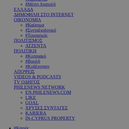
#Μέση Ανατολή
ΕΛΛΑΔΑ
ΔΗΜΟΦΙΛΗ ΣΤΟ INTERNET
ΟΙΚΟΝΟΜΙΑ
#Καύσιμα
#Συνταξιοδοτικό
#Τουρισμός
ΠΟΛΙΤΙΣΜΟΣ
ΑΤΖΕΝΤΑ
ΠΟΛΙΤΙΚΗ
#Κυπριακό
#Βουλή
#Κυβέρνηση
ΑΠΟΨΕΙΣ
VIDEOS & PODCASTS
TV ΟΔΗΓΟΣ
PHILENEWS NETWORK
EN.PHILENEWS.COM
LIKE
GOAL
ΧΡΥΣΕΣ ΣΥΝΤΑΓΕΣ
KARIERA
IN-CYPRUS PROPERTY
#Καιρός