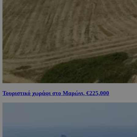
Τουριστικό χωράφι στο Μαρώνι, €225,000