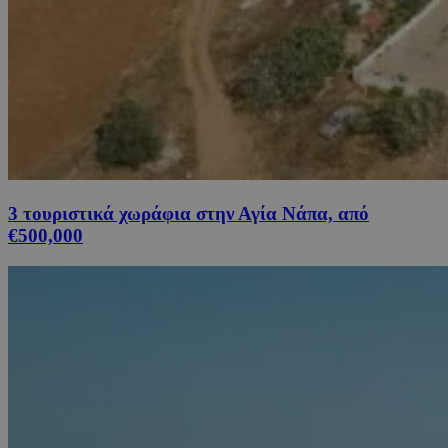
3 τουριστικά χωράφια στην Αγία Νάπα, από
€500,000