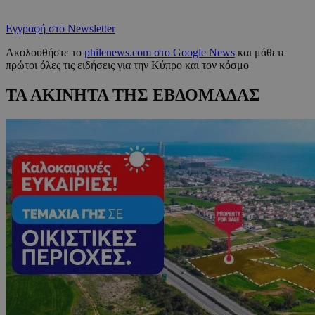
Εγγραφή στο Newsletter
Ακολουθήστε το
philenews.com στο Google News
και μάθετε
πρώτοι όλες τις ειδήσεις για την Κύπρο και τον κόσμο
ΤΑ ΑΚΙΝΗΤΑ ΤΗΣ ΕΒΔΟΜΑΔΑΣ