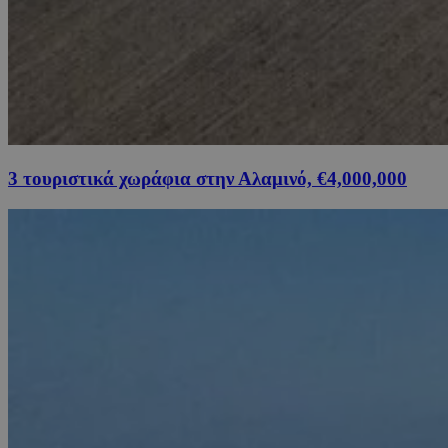
3 τουριστικά χωράφια στην Αλαμινό, €4,000,000