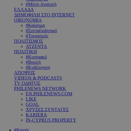
#Μέση Ανατολή
ΕΛΛΑΔΑ
ΔΗΜΟΦΙΛΗ ΣΤΟ INTERNET
ΟΙΚΟΝΟΜΙΑ
#Καύσιμα
#Συνταξιοδοτικό
#Τουρισμός
ΠΟΛΙΤΙΣΜΟΣ
ΑΤΖΕΝΤΑ
ΠΟΛΙΤΙΚΗ
#Κυπριακό
#Βουλή
#Κυβέρνηση
ΑΠΟΨΕΙΣ
VIDEOS & PODCASTS
TV ΟΔΗΓΟΣ
PHILENEWS NETWORK
EN.PHILENEWS.COM
LIKE
GOAL
ΧΡΥΣΕΣ ΣΥΝΤΑΓΕΣ
KARIERA
IN-CYPRUS PROPERTY
#Καιρός