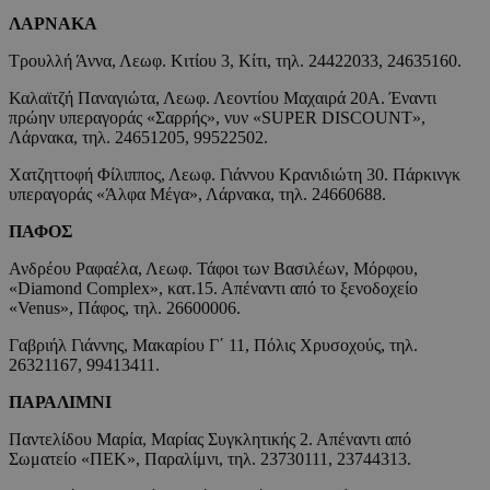
ΛΑΡΝΑΚΑ
Τρουλλή Άννα, Λεωφ. Κιτίου 3, Κίτι, τηλ. 24422033, 24635160.
Καλαϊτζή Παναγιώτα, Λεωφ. Λεοντίου Μαχαιρά 20Α. Έναντι
πρώην υπεραγοράς «Σαρρής», νυν «SUPER DISCOUNT»,
Λάρνακα, τηλ. 24651205, 99522502.
Χατζηττοφή Φίλιππος, Λεωφ. Γιάννου Κρανιδιώτη 30. Πάρκινγκ
υπεραγοράς «Άλφα Μέγα», Λάρνακα, τηλ. 24660688.
ΠΑΦΟΣ
Ανδρέου Ραφαέλα, Λεωφ. Τάφοι των Βασιλέων, Μόρφου,
«Diamond Complex», κατ.15. Απέναντι από το ξενοδοχείο
«Venus», Πάφος, τηλ. 26600006.
Γαβριήλ Γιάννης, Μακαρίου Γ΄ 11, Πόλις Χρυσοχούς, τηλ.
26321167, 99413411.
ΠΑΡΑΛΙΜΝΙ
Παντελίδου Μαρία, Μαρίας Συγκλητικής 2. Απέναντι από
Σωματείο «ΠΕΚ», Παραλίμνι, τηλ. 23730111, 23744313.