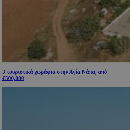
3 τουριστικά χωράφια στην Αγία Νάπα, από
€500,000