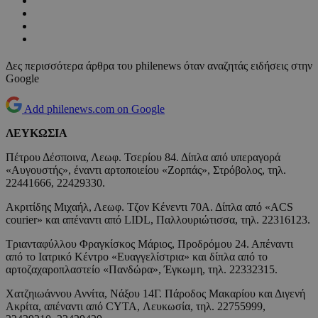
Δες περισσότερα άρθρα του philenews όταν αναζητάς ειδήσεις στην
Google
Add philenews.com on Google
ΛΕΥΚΩΣΙΑ
Πέτρου Δέσποινα, Λεωφ. Τσερίου 84. Δίπλα από υπεραγορά
«Αυγουστής», έναντι αρτοποιείου «Ζορπάς», Στρόβολος, τηλ.
22441666, 22429330.
Ακριτίδης Μιχαήλ, Λεωφ. Τζον Κένεντι 70Α. Δίπλα από «ACS
courier» και απέναντι από LIDL, Παλλουριώτισσα, τηλ. 22316123.
Τριανταφύλλου Φραγκίσκος Μάριος, Προδρόμου 24. Απέναντι
από το Ιατρικό Κέντρο «Ευαγγελίστρια» και δίπλα από το
αρτοζαχαροπλαστείο «Πανδώρα», Έγκωμη, τηλ. 22332315.
Χατζηιωάννου Αννίτα, Νάξου 14Γ. Πάροδος Μακαρίου και Διγενή
Ακρίτα, απέναντι από CYTA, Λευκωσία, τηλ. 22755999,