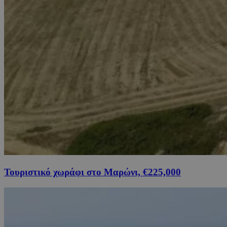
Τουριστικό χωράφι στο Μαρώνι, €225,000