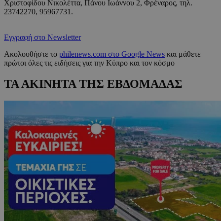
Χριστοφίδου Νικολέττα, Πάνου Ιωάννου 2, Φρέναρος, τηλ.
23742270, 95967731.
Εγγραφή στο Newsletter
Ακολουθήστε το
philenews.com στο Google News
και μάθετε
πρώτοι όλες τις ειδήσεις για την Κύπρο και τον κόσμο
ΤΑ ΑΚΙΝΗΤΑ ΤΗΣ ΕΒΔΟΜΑΔΑΣ