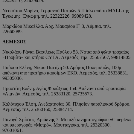
22429210, 22429429.
Νεοφύτου Μαρίνα, Γερμανού Πατρών 5. Πίσω από το MALL της
Έγκωμης, Έγκωμη, τηλ. 22322226, 99089428.
Μαρκίδου Μικαέλλα, Αρχ. Μακαρίου Γ΄ 3, Λύμπια, τηλ.
22660089.
ΛΕΜΕΣΟΣ
Νικολάου Ράνια, Βασιλέως Παύλου 53. Νότια από φώτα τροχαίας
«Προβίτα» και κτήριο CYTA, Λεμεσός, τηλ. 25567567, 99814805.
Παύλου Ελένη, Νίκου Παττίχη 50. Δρόμος Πολεμιδιών, 100μ.
απέναντι από πρατήριο καυσίμων ΕΚΟ, Λεμεσός, τηλ. 25338831,
99305036.
Πραστίτη Ελένη, Αγίας Φυλάξεως 154. Απέναντι από φρουταρία
«Λιμνιά», Λεμεσός, τηλ. 25383120, 25735573.
Καλότυχου Έλση, Ανεξαρτησίας 30. Πλησίον παραλιακού δρόμου,
Λεμεσός, τηλ. 25360160, 25384714.
Παναγή Χρίστος, Αριάδνης 7. Μεταξύ κινηματογράφου «Cineplex»
και υπεραγοράς «Μετρό», Μουτταγιάκα, τηλ. 25320300,
97601061.