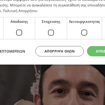
μισης
. Μπορείτε να ανακαλέσετε τη συγκατάθεσή σας οποιαδήπο
ό το Πατριαρχείο, είχε συλληφθεί γιατί έδειχνε τα γε
s
.
Πολιτική Απορρήτου
Αποδοσης
Στοχευσης
Λειτουργικοτητας
ΛΕΠΤΟΜΕΡΕΙΩΝ
ΑΠΌΡΡΙΨΗ ΌΛΩΝ
ΑΠΟ