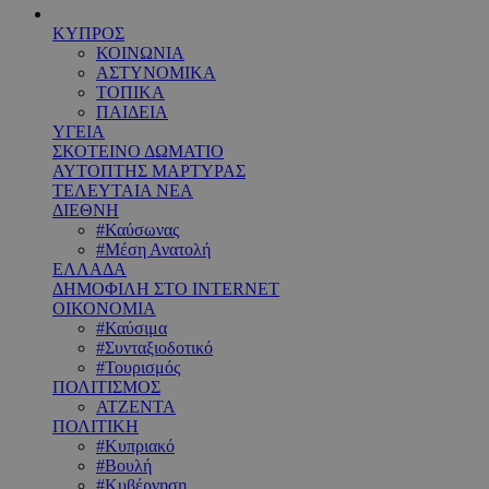
ΚΥΠΡΟΣ
ΚΟΙΝΩΝΙΑ
ΑΣΤΥΝΟΜΙΚΑ
ΤΟΠΙΚΑ
ΠΑΙΔΕΙΑ
ΥΓΕΙΑ
ΣΚΟΤΕΙΝΟ ΔΩΜΑΤΙΟ
ΑΥΤΟΠΤΗΣ ΜΑΡΤΥΡΑΣ
ΤΕΛΕΥΤΑΙΑ ΝΕΑ
ΔΙΕΘΝΗ
#Καύσωνας
#Μέση Ανατολή
ΕΛΛΑΔΑ
ΔΗΜΟΦΙΛΗ ΣΤΟ INTERNET
ΟΙΚΟΝΟΜΙΑ
#Καύσιμα
#Συνταξιοδοτικό
#Τουρισμός
ΠΟΛΙΤΙΣΜΟΣ
ΑΤΖΕΝΤΑ
ΠΟΛΙΤΙΚΗ
#Κυπριακό
#Βουλή
#Κυβέρνηση