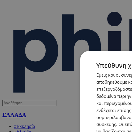
Υπεύθυνη χ
Εμείς και οι συν
αποθηκεύουμε κα
επεξεργαζόμαστε
δεδομένα περιήγη
και περιεχομένο
ενδέχεται επίσης
ΕΛΛΑΔΑ
συμπεριλαμβανομ
συσκευής. Οι επι
#Εκκλησία
να βασίζονται σε
#Ελλάδα