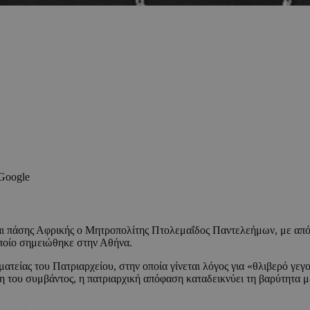
 Google
ι πάσης Αφρικής ο Μητροπολίτης Πτολεμαΐδος Παντελεήμων, με απ
οποίο σημειώθηκε στην Αθήνα.
είας του Πατριαρχείου, στην οποία γίνεται λόγος για «θλιβερό γεγ
η του συμβάντος, η πατριαρχική απόφαση καταδεικνύει τη βαρύτητα μ