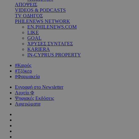
ΑΠΟΨΕΙΣ
VIDEOS & PODCASTS
TV ΟΔΗΓΟΣ
PHILENEWS NETWORK
EN.PHILENEWS.COM
LIKE
GOAL
ΧΡΥΣΕΣ ΣΥΝΤΑΓΕΣ
KARIERA
IN-CYPRUS PROPERTY
#Καιρός
#Τζόκερ
#Φαρμακεία
Εγγραφή στο Newsletter
Αρχείο Φ
Ψηφιακές Εκδόσεις
Αφιερώματα