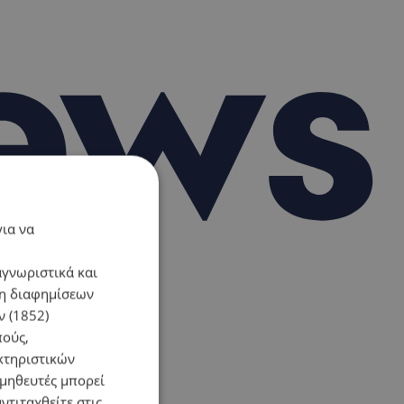
για να
αγνωριστικά και
ση διαφημίσεων
 (1852)
πούς,
κτηριστικών
ομηθευτές μπορεί
ντιταχθείτε στις