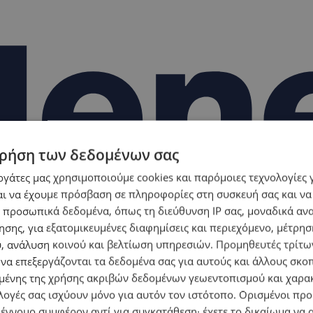
ρήση των δεδομένων σας
εργάτες μας χρησιμοποιούμε cookies και παρόμοιες τεχνολογίες 
ι να έχουμε πρόσβαση σε πληροφορίες στη συσκευή σας και να
 προσωπικά δεδομένα, όπως τη διεύθυνση IP σας, μοναδικά αν
σης, για εξατομικευμένες διαφημίσεις και περιεχόμενο, μέτρη
υ, ανάλυση κοινού και βελτίωση υπηρεσιών.
Προμηθευτές τρίτων
 να επεξεργάζονται τα δεδομένα σας για αυτούς και άλλους σκο
ένης της χρήσης ακριβών δεδομένων γεωεντοπισμού και χαρα
λογές σας ισχύουν μόνο για αυτόν τον ιστότοπο. Ορισμένοι πρ
 έννομο συμφέρον αντί για συγκατάθεση· έχετε το δικαίωμα να α