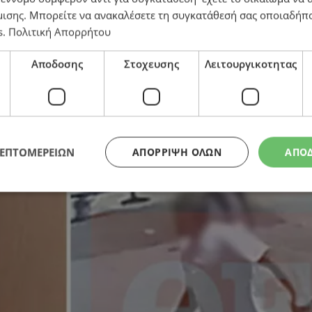
μισης
. Μπορείτε να ανακαλέσετε τη συγκατάθεσή σας οποιαδήπο
s
.
Πολιτική Απορρήτου
χρονο με τρίαινα – Προηγήθηκε καβγάς για μια θέση 
Αποδοσης
Στοχευσης
Λειτουργικοτητας
ΛΕΠΤΟΜΕΡΕΙΩΝ
ΑΠΌΡΡΙΨΗ ΌΛΩΝ
ΑΠΟ