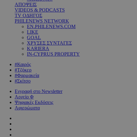
ΑΠΟΨΕΙΣ
VIDEOS & PODCASTS
TV ΟΔΗΓΟΣ
PHILENEWS NETWORK
EN.PHILENEWS.COM
LIKE
GOAL
ΧΡΥΣΕΣ ΣΥΝΤΑΓΕΣ
KARIERA
IN-CYPRUS PROPERTY
#Καιρός
#Τζόκερ
#Φαρμακεία
#Σκίτσο
Εγγραφή στο Newsletter
Αρχείο Φ
Ψηφιακές Εκδόσεις
Αφιερώματα