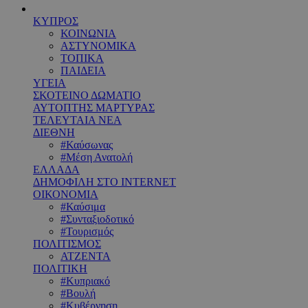
ΚΥΠΡΟΣ
ΚΟΙΝΩΝΙΑ
ΑΣΤΥΝΟΜΙΚΑ
ΤΟΠΙΚΑ
ΠΑΙΔΕΙΑ
ΥΓΕΙΑ
ΣΚΟΤΕΙΝΟ ΔΩΜΑΤΙΟ
ΑΥΤΟΠΤΗΣ ΜΑΡΤΥΡΑΣ
ΤΕΛΕΥΤΑΙΑ ΝΕΑ
ΔΙΕΘΝΗ
#Καύσωνας
#Μέση Ανατολή
ΕΛΛΑΔΑ
ΔΗΜΟΦΙΛΗ ΣΤΟ INTERNET
ΟΙΚΟΝΟΜΙΑ
#Καύσιμα
#Συνταξιοδοτικό
#Τουρισμός
ΠΟΛΙΤΙΣΜΟΣ
ΑΤΖΕΝΤΑ
ΠΟΛΙΤΙΚΗ
#Κυπριακό
#Βουλή
#Κυβέρνηση