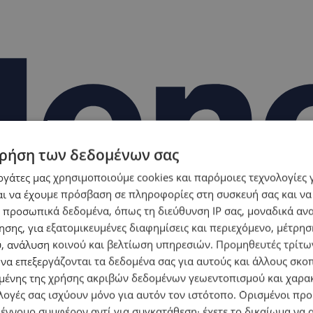
ρήση των δεδομένων σας
εργάτες μας χρησιμοποιούμε cookies και παρόμοιες τεχνολογίες 
ι να έχουμε πρόσβαση σε πληροφορίες στη συσκευή σας και να
 προσωπικά δεδομένα, όπως τη διεύθυνση IP σας, μοναδικά αν
σης, για εξατομικευμένες διαφημίσεις και περιεχόμενο, μέτρη
υ, ανάλυση κοινού και βελτίωση υπηρεσιών.
Προμηθευτές τρίτων
 να επεξεργάζονται τα δεδομένα σας για αυτούς και άλλους σκο
ένης της χρήσης ακριβών δεδομένων γεωεντοπισμού και χαρα
λογές σας ισχύουν μόνο για αυτόν τον ιστότοπο. Ορισμένοι πρ
 έννομο συμφέρον αντί για συγκατάθεση· έχετε το δικαίωμα να α