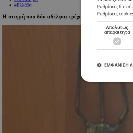
#Ελλάδα
Ρυθμίσεις διαφή
Ρυθμίσεις cookie
Η στιγμή που δύο αδέλφια τρέχουν να σωθούν από 77
Απολυτως
απαραιτητα
ΕΜΦΑΝΙΣΗ 