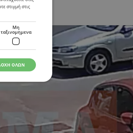
τε στιγμή στις
στάθμευσης
Μη
ταξινομημενα
ΔΟΧΗ ΟΛΩΝ