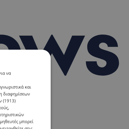
για να
αγνωριστικά και
ση διαφημίσεων
 (1913)
πούς,
κτηριστικών
ομηθευτές μπορεί
ντιταχθείτε στις