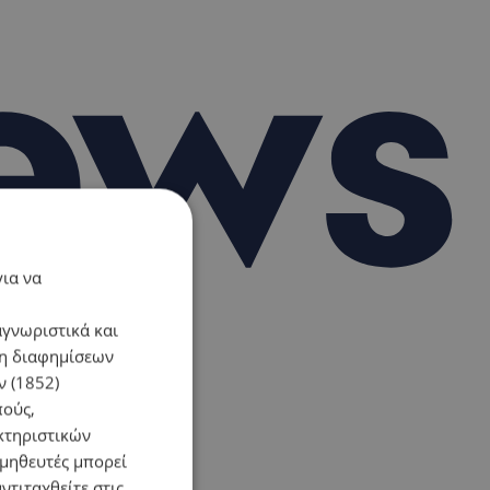
για να
αγνωριστικά και
ση διαφημίσεων
 (1852)
πούς,
κτηριστικών
ομηθευτές μπορεί
ντιταχθείτε στις