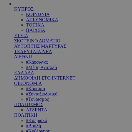
ΚΥΠΡΟΣ
ΚΟΙΝΩΝΙΑ
ΑΣΤΥΝΟΜΙΚΑ
ΤΟΠΙΚΑ
ΠΑΙΔΕΙΑ
ΥΓΕΙΑ
ΣΚΟΤΕΙΝΟ ΔΩΜΑΤΙΟ
ΑΥΤΟΠΤΗΣ ΜΑΡΤΥΡΑΣ
ΤΕΛΕΥΤΑΙΑ ΝΕΑ
ΔΙΕΘΝΗ
#Καύσωνας
#Μέση Ανατολή
ΕΛΛΑΔΑ
ΔΗΜΟΦΙΛΗ ΣΤΟ INTERNET
ΟΙΚΟΝΟΜΙΑ
#Καύσιμα
#Συνταξιοδοτικό
#Τουρισμός
ΠΟΛΙΤΙΣΜΟΣ
ΑΤΖΕΝΤΑ
ΠΟΛΙΤΙΚΗ
#Κυπριακό
#Βουλή
#Κυβέρνηση