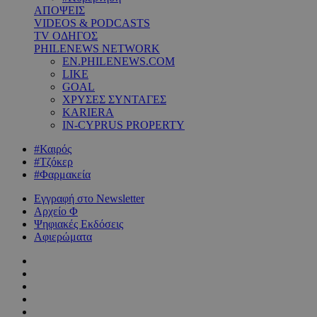
ΑΠΟΨΕΙΣ
VIDEOS & PODCASTS
TV ΟΔΗΓΟΣ
PHILENEWS NETWORK
EN.PHILENEWS.COM
LIKE
GOAL
ΧΡΥΣΕΣ ΣΥΝΤΑΓΕΣ
KARIERA
IN-CYPRUS PROPERTY
#Καιρός
#Τζόκερ
#Φαρμακεία
Εγγραφή στο Newsletter
Αρχείο Φ
Ψηφιακές Εκδόσεις
Αφιερώματα