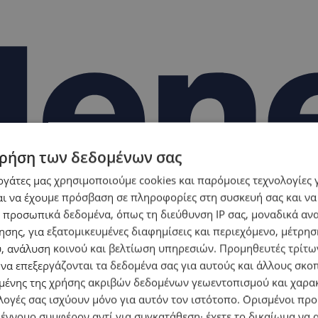
ρήση των δεδομένων σας
εργάτες μας χρησιμοποιούμε cookies και παρόμοιες τεχνολογίες 
ι να έχουμε πρόσβαση σε πληροφορίες στη συσκευή σας και να
 προσωπικά δεδομένα, όπως τη διεύθυνση IP σας, μοναδικά αν
σης, για εξατομικευμένες διαφημίσεις και περιεχόμενο, μέτρη
υ, ανάλυση κοινού και βελτίωση υπηρεσιών.
Προμηθευτές τρίτων
 να επεξεργάζονται τα δεδομένα σας για αυτούς και άλλους σκο
ένης της χρήσης ακριβών δεδομένων γεωεντοπισμού και χαρα
λογές σας ισχύουν μόνο για αυτόν τον ιστότοπο. Ορισμένοι πρ
 έννομο συμφέρον αντί για συγκατάθεση· έχετε το δικαίωμα να α