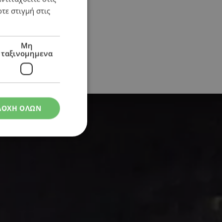
τε στιγμή στις
Μη
ταξινομημενα
ΔΟΧΗ ΟΛΩΝ