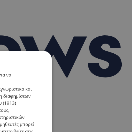
για να
αγνωριστικά και
ση διαφημίσεων
 (1913)
πούς,
κτηριστικών
ομηθευτές μπορεί
ντιταχθείτε στις