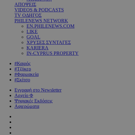
ΑΠΟΨΕΙΣ
VIDEOS & PODCASTS
TV ΟΔΗΓΟΣ
PHILENEWS NETWORK
EN.PHILENEWS.COM
LIKE
GOAL
ΧΡΥΣΕΣ ΣΥΝΤΑΓΕΣ
KARIERA
IN-CYPRUS PROPERTY
#Καιρός
#Τζόκερ
#Φαρμακεία
#Σκίτσο
Εγγραφή στο Newsletter
Αρχείο Φ
Ψηφιακές Εκδόσεις
Αφιερώματα