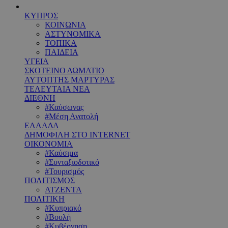
ΚΥΠΡΟΣ
ΚΟΙΝΩΝΙΑ
ΑΣΤΥΝΟΜΙΚΑ
ΤΟΠΙΚΑ
ΠΑΙΔΕΙΑ
ΥΓΕΙΑ
ΣΚΟΤΕΙΝΟ ΔΩΜΑΤΙΟ
ΑΥΤΟΠΤΗΣ ΜΑΡΤΥΡΑΣ
ΤΕΛΕΥΤΑΙΑ ΝΕΑ
ΔΙΕΘΝΗ
#Καύσωνας
#Μέση Ανατολή
ΕΛΛΑΔΑ
ΔΗΜΟΦΙΛΗ ΣΤΟ INTERNET
ΟΙΚΟΝΟΜΙΑ
#Καύσιμα
#Συνταξιοδοτικό
#Τουρισμός
ΠΟΛΙΤΙΣΜΟΣ
ΑΤΖΕΝΤΑ
ΠΟΛΙΤΙΚΗ
#Κυπριακό
#Βουλή
#Κυβέρνηση