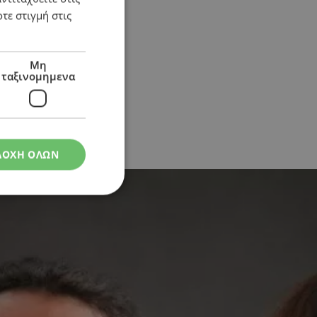
τε στιγμή στις
Μη
ταξινομημενα
ΔΟΧΗ ΟΛΩΝ