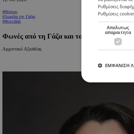
Ρυθμίσεις διαφή
#Θέατρο
Ρυθμίσεις cookie
#Λωρίδα της Γάζας
#Φεστιβάλ
Απολυτως
απαραιτητα
Φωνές από τη Γάζα και τον Μπέκετ σ’ ένα
Αρχοντικό Αξιοθέας
ΕΜΦΑΝΙΣΗ 