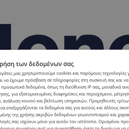
ρήση των δεδομένων σας
εργάτες μας χρησιμοποιούμε cookies και παρόμοιες τεχνολογίες 
ι να έχουμε πρόσβαση σε πληροφορίες στη συσκευή σας και να
 προσωπικά δεδομένα, όπως τη διεύθυνση IP σας, μοναδικά αν
σης, για εξατομικευμένες διαφημίσεις και περιεχόμενο, μέτρη
υ, ανάλυση κοινού και βελτίωση υπηρεσιών.
Προμηθευτές τρίτων
 να επεξεργάζονται τα δεδομένα σας για αυτούς και άλλους σκο
ένης της χρήσης ακριβών δεδομένων γεωεντοπισμού και χαρα
λογές σας ισχύουν μόνο για αυτόν τον ιστότοπο. Ορισμένοι πρ
 έννομο συμφέρον αντί για συγκατάθεση· έχετε το δικαίωμα να α