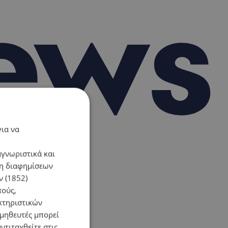
για να
αγνωριστικά και
ση διαφημίσεων
 (1852)
πούς,
κτηριστικών
ομηθευτές μπορεί
ντιταχθείτε στις