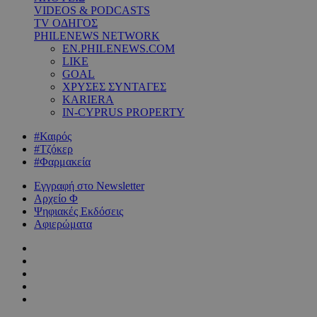
VIDEOS & PODCASTS
TV ΟΔΗΓΟΣ
PHILENEWS NETWORK
EN.PHILENEWS.COM
LIKE
GOAL
ΧΡΥΣΕΣ ΣΥΝΤΑΓΕΣ
KARIERA
IN-CYPRUS PROPERTY
#Καιρός
#Τζόκερ
#Φαρμακεία
Εγγραφή στο Newsletter
Αρχείο Φ
Ψηφιακές Εκδόσεις
Αφιερώματα