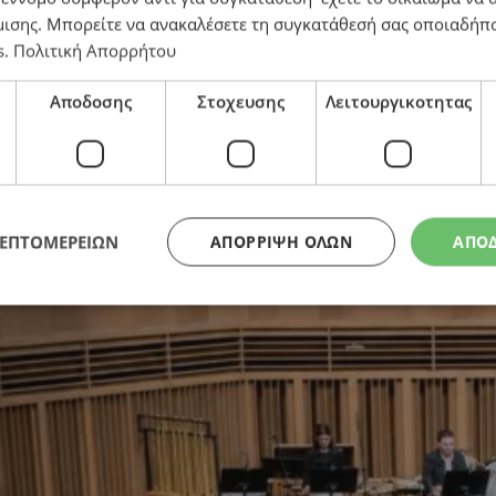
μισης
. Μπορείτε να ανακαλέσετε τη συγκατάθεσή σας οποιαδήπο
s
.
Πολιτική Απορρήτου
τρα Κύπρου σε μια εορταστική βραδιά για
Αποδοσης
Στοχευσης
Λειτουργικοτητας
ΛΕΠΤΟΜΕΡΕΙΩΝ
ΑΠΌΡΡΙΨΗ ΌΛΩΝ
ΑΠΟ