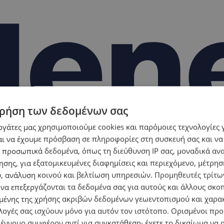
ρήση των δεδομένων σας
εργάτες μας χρησιμοποιούμε cookies και παρόμοιες τεχνολογίες 
ι να έχουμε πρόσβαση σε πληροφορίες στη συσκευή σας και να
 προσωπικά δεδομένα, όπως τη διεύθυνση IP σας, μοναδικά αν
σης, για εξατομικευμένες διαφημίσεις και περιεχόμενο, μέτρη
υ, ανάλυση κοινού και βελτίωση υπηρεσιών.
Προμηθευτές τρίτων
 να επεξεργάζονται τα δεδομένα σας για αυτούς και άλλους σκο
ένης της χρήσης ακριβών δεδομένων γεωεντοπισμού και χαρα
λογές σας ισχύουν μόνο για αυτόν τον ιστότοπο. Ορισμένοι πρ
 έννομο συμφέρον αντί για συγκατάθεση· έχετε το δικαίωμα να α