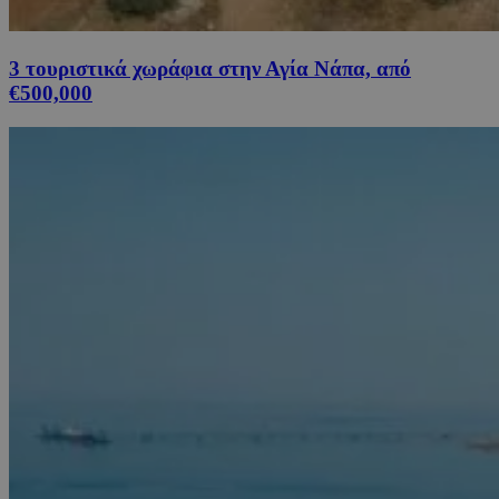
3 τουριστικά χωράφια στην Αγία Νάπα, από
€500,000