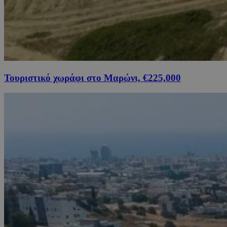
Τουριστικό χωράφι στο Μαρώνι, €225,000