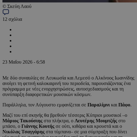
© Σκεύη Λαού
12
σχόλια
23 Μαΐου 2026 - 6:58
Με δύο συναυλίες σε Λευκωσία και Λεμεσό ο Αλκίνοος Ιωαννίδης
ανοίγει τη φετινή καλοκαιρινή του περιοδεία, παρουσιάζοντας ένα
πρόγραμμα με νέες ενορχηστρώσεις, αυτοσχεδιασμούς και τη
συνύπαρξη διαφορετικών μουσικών κόσμων.
Παράλληλα, τον Αύγουστο εμφανίζεται σε
Παραλίμνι
και
Πάφο
.
Μαζί του επί σκηνής θα βρεθούν τέσσερις Κύπριοι μουσικοί –ο
Μάριος
Τακούσιης
στα πλήκτρα, ο
Λευτέρης Μουμτζής
στο
μπάσο, ο
Γιάννης
Κουτής
σε ούτι, κιθάρα και κρουστά και ο
Νικόλας Τσαγγάρης
στα τύμπανα– σε μια σύμπραξη που δίνει