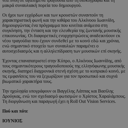
νέα πνοή σε αγαπημένα τραγούδια από τη δισκογραφία και τη
μακρά συναυλιακή πορεία του δημιουργού.
Οι ήχοι των εγχόρδων και των κρουστών συναντούν τη
χαρακτηριστική φωνή και την κιθάρα του Αλκίνοου Ιωαννίδη,
δημιουργώντας ένα πρόγραμμα που κινείται ανάμεσα στη
συγκίνηση, την ένταση και την ελευθερία της ζωντανής μουσικής
επικοινωνίας. Οι διαφορετικές ενορχηστρώσεις αναδεικνύουν εκ
νέου τραγούδια που έχουν συνδεθεί με το κοινό εδώ και χρόνια,
ενώ σημαντικό στοιχείο των συναυλιών παραμένει ο
αυτοσχεδιασμός και η αλληλεπίδραση των μουσικών επί σκηνής.
Έχοντας επαναπατριστεί στην Κύπρο, ο Αλκίνοος Ιωαννίδης, από
τους σημαντικότερους τραγουδοποιούς της ελληνόφωνης μουσικής
σκηνής, διατηρεί διαχρονικά στενή σχέση με το κυπριακό κοινό, με
τις εμφανίσεις του να ξεχωρίζουν για τον προσωπικό και συχνά
βιωματικό χαρακτήρα τους.
Την ηχοληψία υπογράφουν οι Βαγγέλης Λάππας και Βασίλης
Δρούγκας, ενώ τον σχεδιασμό φωτισμών ο Χρίστος Χαραλάμπους.
Τη διοργάνωση και παραγωγή έχει η Roll Out Vision Services.
Πού και πότε
ΙΟΥΝΙΟΣ