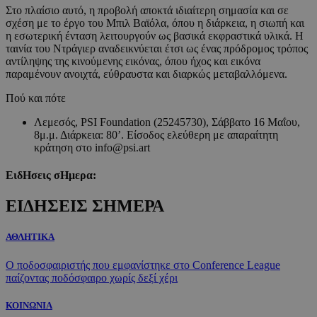
Στο πλαίσιο αυτό, η προβολή αποκτά ιδιαίτερη σημασία και σε
σχέση με το έργο του Μπιλ Βαϊόλα, όπου η διάρκεια, η σιωπή και
η εσωτερική ένταση λειτουργούν ως βασικά εκφραστικά υλικά. Η
ταινία του Ντράγιερ αναδεικνύεται έτσι ως ένας πρόδρομος τρόπος
αντίληψης της κινούμενης εικόνας, όπου ήχος και εικόνα
παραμένουν ανοιχτά, εύθραυστα και διαρκώς μεταβαλλόμενα.
Πού και πότε
Λεμεσός, PSI Foundation (25245730), Σάββατο 16 Μαΐου,
8μ.μ. Διάρκεια: 80’. Είσοδος ελεύθερη με απαραίτητη
κράτηση στο info@psi.art
ΕιδΗσεις σΗμερα:
ΕΙΔΗΣΕΙΣ ΣΗΜΕΡΑ
ΑΘΛΗΤΙΚΑ
Ο ποδοσφαιριστής που εμφανίστηκε στο Conference League
παίζοντας ποδόσφαιρο χωρίς δεξί χέρι
ΚΟΙΝΩΝΙΑ