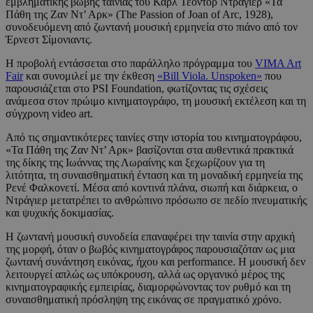
εμβληματικής βωβής ταινίας του Καρλ Τέοντορ Ντράγιερ «Τα
Πάθη της Ζαν Ντ’ Αρκ» (The Passion of Joan of Arc, 1928),
συνοδευόμενη από ζωντανή μουσική ερμηνεία στο πιάνο από τον
Έρνεστ Σίμονιαντς.
Η προβολή εντάσσεται στο παράλληλο πρόγραμμα του
VIMA Art
Fair
και συνομιλεί με την έκθεση
«Bill Viola. Unspoken»
που
παρουσιάζεται στο PSI Foundation, φωτίζοντας τις σχέσεις
ανάμεσα στον πρώιμο κινηματογράφο, τη μουσική εκτέλεση και τη
σύγχρονη video art.
Από τις σημαντικότερες ταινίες στην ιστορία του κινηματογράφου,
«Τα Πάθη της Ζαν Ντ’ Αρκ» βασίζονται στα αυθεντικά πρακτικά
της δίκης της Ιωάννας της Λωραίνης και ξεχωρίζουν για τη
λιτότητα, τη συναισθηματική ένταση και τη μοναδική ερμηνεία της
Ρενέ Φαλκονετί. Μέσα από κοντινά πλάνα, σιωπή και διάρκεια, ο
Ντράγιερ μετατρέπει το ανθρώπινο πρόσωπο σε πεδίο πνευματικής
και ψυχικής δοκιμασίας.
Η ζωντανή μουσική συνοδεία επαναφέρει την ταινία στην αρχική
της μορφή, όταν ο βωβός κινηματογράφος παρουσιαζόταν ως μια
ζωντανή συνάντηση εικόνας, ήχου και performance. Η μουσική δεν
λειτουργεί απλώς ως υπόκρουση, αλλά ως οργανικό μέρος της
κινηματογραφικής εμπειρίας, διαμορφώνοντας τον ρυθμό και τη
συναισθηματική πρόσληψη της εικόνας σε πραγματικό χρόνο.