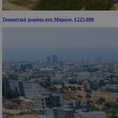
Τουριστικό χωράφι στο Μαρώνι, €225,000