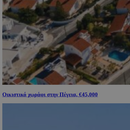
Οικιστικό χωράφι στην Πέγεια, €45,000