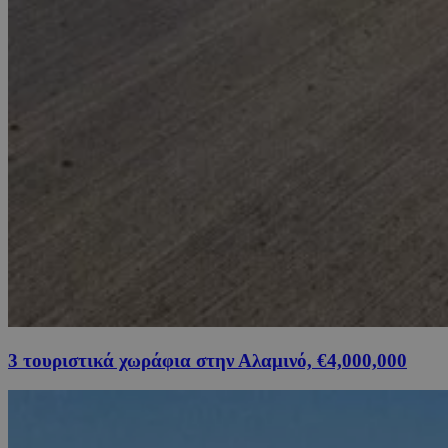
3 τουριστικά χωράφια στην Αλαμινό, €4,000,000