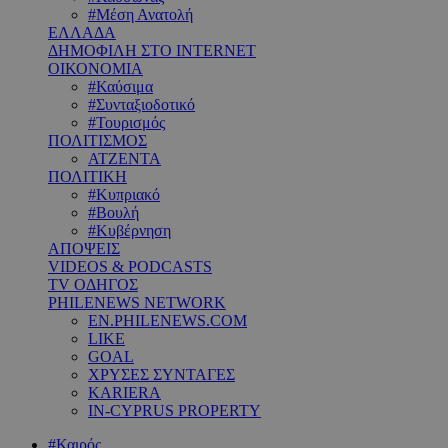
#Μέση Ανατολή
ΕΛΛΑΔΑ
ΔΗΜΟΦΙΛΗ ΣΤΟ INTERNET
ΟΙΚΟΝΟΜΙΑ
#Καύσιμα
#Συνταξιοδοτικό
#Τουρισμός
ΠΟΛΙΤΙΣΜΟΣ
ΑΤΖΕΝΤΑ
ΠΟΛΙΤΙΚΗ
#Κυπριακό
#Βουλή
#Κυβέρνηση
ΑΠΟΨΕΙΣ
VIDEOS & PODCASTS
TV ΟΔΗΓΟΣ
PHILENEWS NETWORK
EN.PHILENEWS.COM
LIKE
GOAL
ΧΡΥΣΕΣ ΣΥΝΤΑΓΕΣ
KARIERA
IN-CYPRUS PROPERTY
#Καιρός