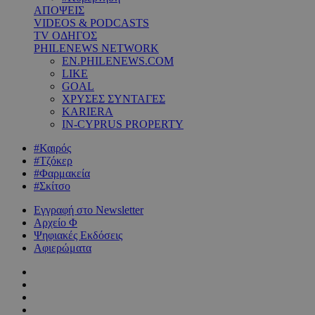
ΑΠΟΨΕΙΣ
VIDEOS & PODCASTS
TV ΟΔΗΓΟΣ
PHILENEWS NETWORK
EN.PHILENEWS.COM
LIKE
GOAL
ΧΡΥΣΕΣ ΣΥΝΤΑΓΕΣ
KARIERA
IN-CYPRUS PROPERTY
#Καιρός
#Τζόκερ
#Φαρμακεία
#Σκίτσο
Εγγραφή στο Newsletter
Αρχείο Φ
Ψηφιακές Εκδόσεις
Αφιερώματα