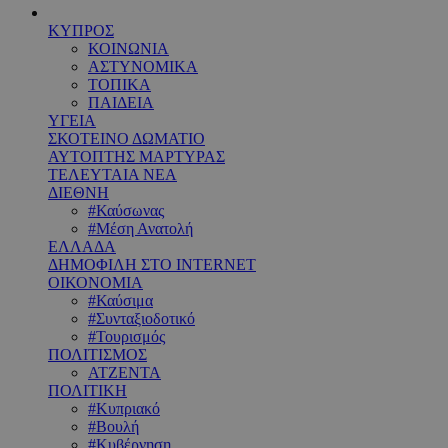
ΚΥΠΡΟΣ
ΚΟΙΝΩΝΙΑ
ΑΣΤΥΝΟΜΙΚΑ
ΤΟΠΙΚΑ
ΠΑΙΔΕΙΑ
ΥΓΕΙΑ
ΣΚΟΤΕΙΝΟ ΔΩΜΑΤΙΟ
ΑΥΤΟΠΤΗΣ ΜΑΡΤΥΡΑΣ
ΤΕΛΕΥΤΑΙΑ ΝΕΑ
ΔΙΕΘΝΗ
#Καύσωνας
#Μέση Ανατολή
ΕΛΛΑΔΑ
ΔΗΜΟΦΙΛΗ ΣΤΟ INTERNET
ΟΙΚΟΝΟΜΙΑ
#Καύσιμα
#Συνταξιοδοτικό
#Τουρισμός
ΠΟΛΙΤΙΣΜΟΣ
ΑΤΖΕΝΤΑ
ΠΟΛΙΤΙΚΗ
#Κυπριακό
#Βουλή
#Κυβέρνηση