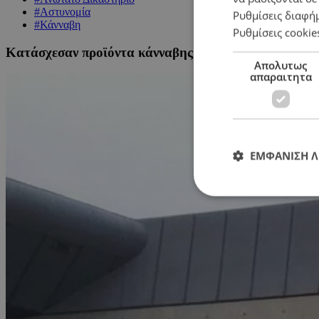
#Αστυνομία
Ρυθμίσεις διαφή
#Κάνναβη
Ρυθμίσεις cookie
Κατάσχεσαν προϊόντα κάνναβης χωρίς να έχουν έντ
Απολυτως
απαραιτητα
ΕΜΦΑΝΙΣΗ 