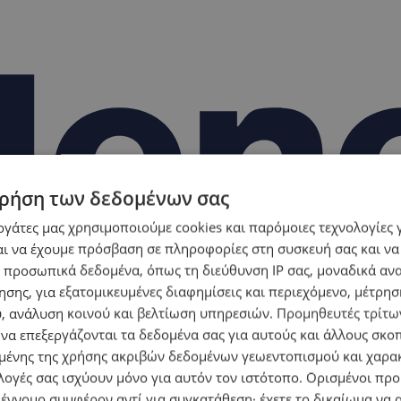
ρήση των δεδομένων σας
εργάτες μας χρησιμοποιούμε cookies και παρόμοιες τεχνολογίες 
ι να έχουμε πρόσβαση σε πληροφορίες στη συσκευή σας και να
 προσωπικά δεδομένα, όπως τη διεύθυνση IP σας, μοναδικά αν
σης, για εξατομικευμένες διαφημίσεις και περιεχόμενο, μέτρη
υ, ανάλυση κοινού και βελτίωση υπηρεσιών.
Προμηθευτές τρίτων
 να επεξεργάζονται τα δεδομένα σας για αυτούς και άλλους σκο
ένης της χρήσης ακριβών δεδομένων γεωεντοπισμού και χαρα
λογές σας ισχύουν μόνο για αυτόν τον ιστότοπο. Ορισμένοι πρ
 έννομο συμφέρον αντί για συγκατάθεση· έχετε το δικαίωμα να α