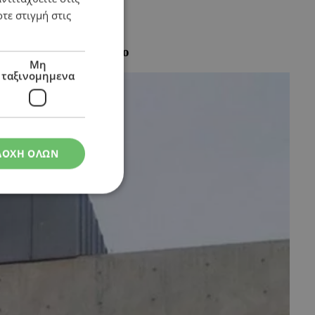
τε στιγμή στις
ο Ανώτατο Δικαστήριο
Μη
ταξινομημενα
ΔΟΧΗ ΟΛΩΝ