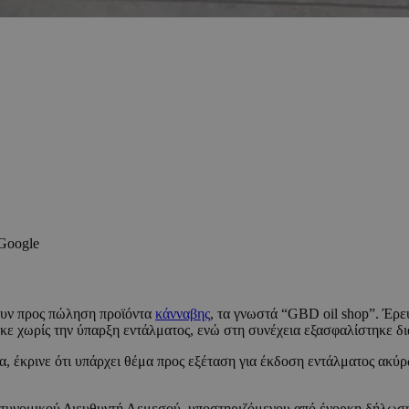
 Google
ουν προς πώληση προϊόντα
κάνναβης
, τα γνωστά “GBD oil shop”. Έρ
θηκε χωρίς την ύπαρξη εντάλματος, ενώ στη συνέχεια εξασφαλίστηκε 
, έκρινε ότι υπάρχει θέμα προς εξέταση για έκδοση εντάλματος ακύρ
 Αστυνομικού Διευθυντή Λεμεσού, υποστηριζόμενου από ένορκη δήλω