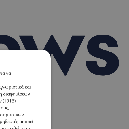
για να
αγνωριστικά και
ση διαφημίσεων
 (1913)
πούς,
κτηριστικών
ομηθευτές μπορεί
ντιταχθείτε στις