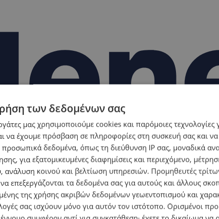
ρήση των δεδομένων σας
εργάτες μας χρησιμοποιούμε cookies και παρόμοιες τεχνολογίες 
ι να έχουμε πρόσβαση σε πληροφορίες στη συσκευή σας και να
 προσωπικά δεδομένα, όπως τη διεύθυνση IP σας, μοναδικά αν
σης, για εξατομικευμένες διαφημίσεις και περιεχόμενο, μέτρη
υ, ανάλυση κοινού και βελτίωση υπηρεσιών.
Προμηθευτές τρίτων
 να επεξεργάζονται τα δεδομένα σας για αυτούς και άλλους σκο
ένης της χρήσης ακριβών δεδομένων γεωεντοπισμού και χαρα
λογές σας ισχύουν μόνο για αυτόν τον ιστότοπο. Ορισμένοι πρ
 έννομο συμφέρον αντί για συγκατάθεση· έχετε το δικαίωμα να α