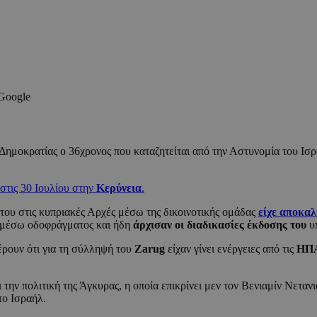
 Google
μοκρατίας ο 36χρονος που καταζητείται από την Αστυνομία του Ισρ
στις 30 Ιουλίου στην
Κερύνεια
.
του στις κυπριακές Αρχές μέσω της δικοινοτικής ομάδας
είχε αποκαλ
ε μέσω οδοφράγματος και ήδη
άρχισαν οι διαδικασίες έκδοσης του
υπ
έρουν ότι για τη σύλληψή του
Zarug
είχαν γίνει ενέργειες από τις
ΗΠ
 την πολιτική της Άγκυρας, η οποία επικρίνει μεν τον Βενιαμίν Νετα
το Ισραήλ.