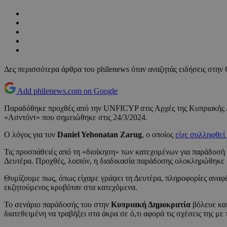
Δες περισσότερα άρθρα του philenews όταν αναζητάς ειδήσεις στην
Add philenews.com on Google
Παραδόθηκε προχθές από την UNFICYP στις Αρχές της Κυπριακής Δη
«Ασντόντ» που σημειώθηκε στις 24/3/2024.
Ο λόγος για τον
Daniel Yehonatan Zarug
, ο οποίος
είχε συλληφθεί 
Τις προσπάθειές από τη «διοίκηση» των κατεχομένων για παράδοσή 
Δευτέρα. Προχθές, λοιπόν, η διαδικασία παράδοσης ολοκληρώθηκ
Θυμίζουμε πως, όπως είχαμε γράψει τη Δευτέρα, πληροφορίες αναφ
εκζητούμενος κρυβόταν στα κατεχόμενα.
Το σενάριο παράδοσής του στην
Κυπριακή Δημοκρατία
βόλευε και
διατεθειμένη να τραβήξει στα άκρα σε ό,τι αφορά τις σχέσεις της με 