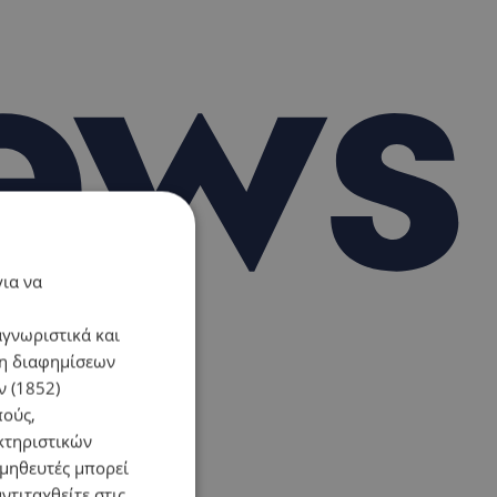
για να
αγνωριστικά και
ση διαφημίσεων
 (1852)
πούς,
κτηριστικών
ομηθευτές μπορεί
ντιταχθείτε στις