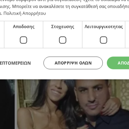
μισης
. Μπορείτε να ανακαλέσετε τη συγκατάθεσή σας οποιαδήπο
s
.
Πολιτική Απορρήτου
Αποδοσης
Στοχευσης
Λειτουργικοτητας
μία Κύπρου κι άρχισε διαδικασία έκδοσης του στο Ι
ΛΕΠΤΟΜΕΡΕΙΩΝ
ΑΠΌΡΡΙΨΗ ΌΛΩΝ
ΑΠΟ