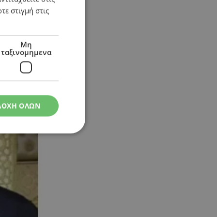
τε στιγμή στις
Μη
ταξινομημενα
σραήλ
ΔΟΧΗ ΟΛΩΝ