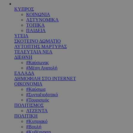
ΚΥΠΡΟΣ
ΚΟΙΝΩΝΙΑ
ΑΣΤΥΝΟΜΙΚΑ
ΤΟΠΙΚΑ
ΠΑΙΔΕΙΑ
ΥΓΕΙΑ
ΣΚΟΤΕΙΝΟ ΔΩΜΑΤΙΟ
ΑΥΤΟΠΤΗΣ ΜΑΡΤΥΡΑΣ
ΤΕΛΕΥΤΑΙΑ ΝΕΑ
ΔΙΕΘΝΗ
#Καύσωνας
#Μέση Ανατολή
ΕΛΛΑΔΑ
ΔΗΜΟΦΙΛΗ ΣΤΟ INTERNET
ΟΙΚΟΝΟΜΙΑ
#Καύσιμα
#Συνταξιοδοτικό
#Τουρισμός
ΠΟΛΙΤΙΣΜΟΣ
ΑΤΖΕΝΤΑ
ΠΟΛΙΤΙΚΗ
#Κυπριακό
#Βουλή
#Κυβέρνηση