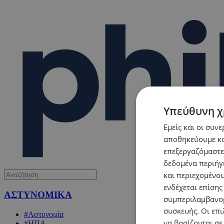
Υπεύθυνη χ
Εμείς και οι συν
αποθηκεύουμε κα
επεξεργαζόμαστε
δεδομένα περιήγη
και περιεχομένο
ενδέχεται επίσης
ΑΣΤΥΝΟΜΙΚΑ
συμπεριλαμβανομ
συσκευής. Οι επι
#Αστυνομία
να βασίζονται σε
#ΗΠΑ