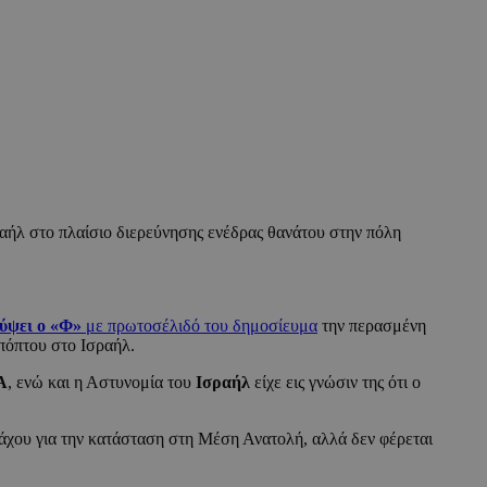
αήλ στο πλαίσιο διερεύνησης ενέδρας θανάτου στην πόλη
ύψει ο «Φ»
με πρωτοσέλιδό του δημοσίευμα
την περασμένη
όπτου στο Ισραήλ.
Α
, ενώ και η Αστυνομία του
Ισραήλ
είχε εις γνώσιν της ότι ο
νιάχου για την κατάσταση στη Μέση Ανατολή, αλλά δεν φέρεται