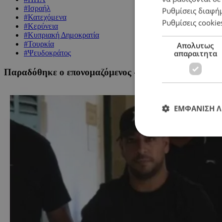
#Ισραήλ
Ρυθμίσεις διαφή
#Κατεχόμενα
Ρυθμίσεις cookie
#Κερύνεια
#Κυπριακή Δημοκρατία
#Τουρκία
Απολυτως
απαραιτητα
#Ψευδοκράτος
Παραδόθηκε ο επονομαζόμενος «Andros» στην Αστυνο
ΕΜΦΑΝΙΣΗ 