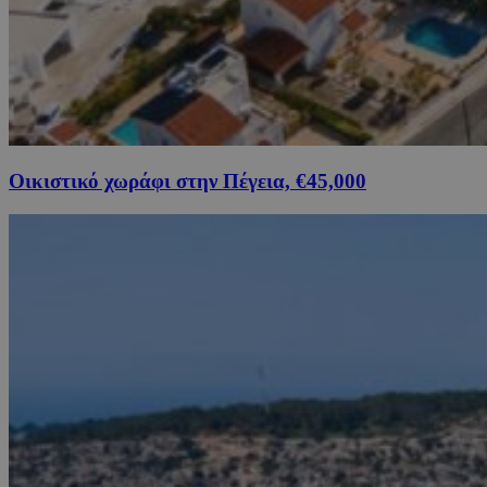
Οικιστικό χωράφι στην Πέγεια, €45,000