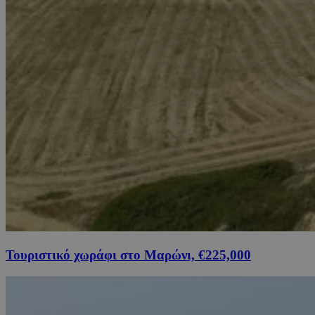
Τουριστικό χωράφι στο Μαρώνι, €225,000