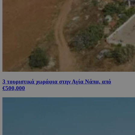
3 τουριστικά χωράφια στην Αγία Νάπα, από
€500,000