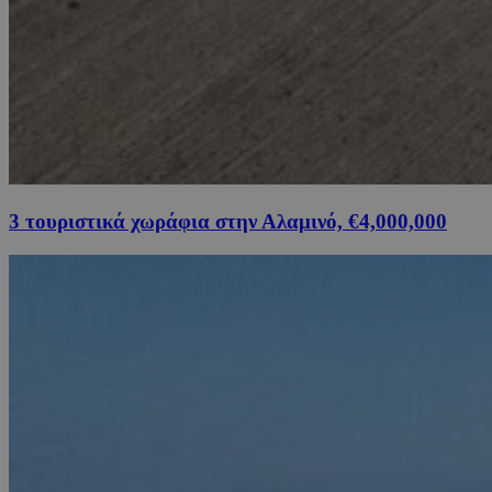
3 τουριστικά χωράφια στην Αλαμινό, €4,000,000