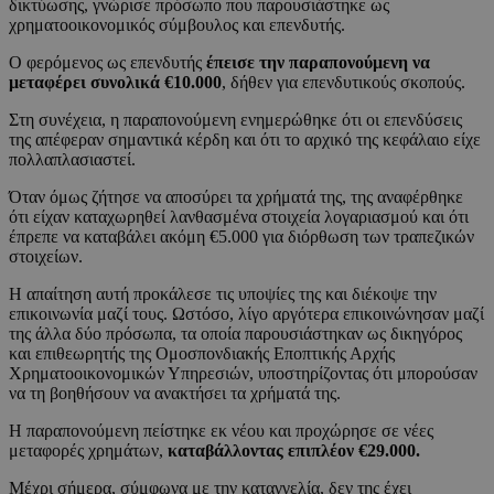
δικτύωσης, γνώρισε πρόσωπο που παρουσιάστηκε ως
χρηματοοικονομικός σύμβουλος και επενδυτής.
Ο φερόμενος ως επενδυτής
έπεισε την παραπονούμενη να
μεταφέρει συνολικά €10.000
, δήθεν για επενδυτικούς σκοπούς.
Στη συνέχεια, η παραπονούμενη ενημερώθηκε ότι οι επενδύσεις
της απέφεραν σημαντικά κέρδη και ότι το αρχικό της κεφάλαιο είχε
πολλαπλασιαστεί.
Όταν όμως ζήτησε να αποσύρει τα χρήματά της, της αναφέρθηκε
ότι είχαν καταχωρηθεί λανθασμένα στοιχεία λογαριασμού και ότι
έπρεπε να καταβάλει ακόμη €5.000 για διόρθωση των τραπεζικών
στοιχείων.
Η απαίτηση αυτή προκάλεσε τις υποψίες της και διέκοψε την
επικοινωνία μαζί τους. Ωστόσο, λίγο αργότερα επικοινώνησαν μαζί
της άλλα δύο πρόσωπα, τα οποία παρουσιάστηκαν ως δικηγόρος
και επιθεωρητής της Ομοσπονδιακής Εποπτικής Αρχής
Χρηματοοικονομικών Υπηρεσιών, υποστηρίζοντας ότι μπορούσαν
να τη βοηθήσουν να ανακτήσει τα χρήματά της.
Η παραπονούμενη πείστηκε εκ νέου και προχώρησε σε νέες
μεταφορές χρημάτων,
καταβάλλοντας επιπλέον €29.000.
Μέχρι σήμερα, σύμφωνα με την καταγγελία, δεν της έχει