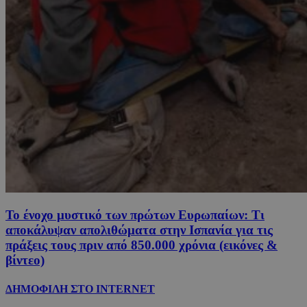
Το ένοχο μυστικό των πρώτων Ευρωπαίων: Τι
αποκάλυψαν απολιθώματα στην Ισπανία για τις
πράξεις τους πριν από 850.000 χρόνια (εικόνες &
βίντεο)
ΔΗΜΟΦΙΛΗ ΣΤΟ INTERNET