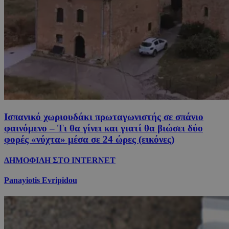
Ισπανικό χωριουδάκι πρωταγωνιστής σε σπάνιο
φαινόμενο – Τι θα γίνει και γιατί θα βιώσει δύο
φορές «νύχτα» μέσα σε 24 ώρες (εικόνες)
ΔΗΜΟΦΙΛΗ ΣΤΟ INTERNET
Panayiotis Evripidou