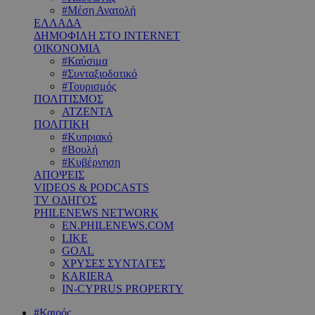
#Μέση Ανατολή
ΕΛΛΑΔΑ
ΔΗΜΟΦΙΛΗ ΣΤΟ INTERNET
ΟΙΚΟΝΟΜΙΑ
#Καύσιμα
#Συνταξιοδοτικό
#Τουρισμός
ΠΟΛΙΤΙΣΜΟΣ
ΑΤΖΕΝΤΑ
ΠΟΛΙΤΙΚΗ
#Κυπριακό
#Βουλή
#Κυβέρνηση
ΑΠΟΨΕΙΣ
VIDEOS & PODCASTS
TV ΟΔΗΓΟΣ
PHILENEWS NETWORK
EN.PHILENEWS.COM
LIKE
GOAL
ΧΡΥΣΕΣ ΣΥΝΤΑΓΕΣ
KARIERA
IN-CYPRUS PROPERTY
#Καιρός