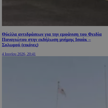
Θύελλα αντιδράσεων για την εμφάνιση του Φειδία
Παναγιώτου στην εκδήλωση μνήμης Ισαάκ –
Σολωμού (εικόνες)
4 Ιουνίου 2026, 20:41