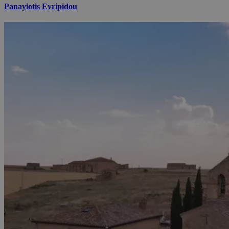
Panayiotis Evripidou