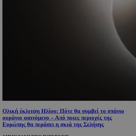
Ολική έκλειψη Ηλίου: Πότε θα συμβεί το σπάνιο
ουράνιο φαινόμενο – Από ποιες περιοχές της
Ευρώπης θα περάσει η σκιά της Σελήνης