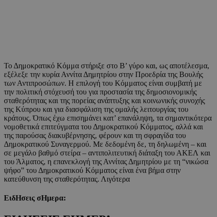
Το Δημοκρατικό Κόμμα στήριξε στο Β’ γύρο και, ως αποτέλεσμα,
εξέλεξε την κυρία Αννίτα Δημητρίου στην Προεδρία της Βουλής
των Αντιπροσώπων. Η επιλογή του Κόμματος είναι συμβατή με
την πολιτική στόχευσή του για προστασία της δημοσιονομικής
σταθερότητας και της πορείας ανάπτυξης και κοινωνικής συνοχής
της Κύπρου και για διασφάλιση της ομαλής λειτουργίας του
κράτους. Όπως έχω επισημάνει κατ’ επανάληψη, τα σημαντικότερα
νομοθετικά επιτεύγματα του Δημοκρατικού Κόμματος, αλλά και
της παρούσας διακυβέρνησης, φέρουν και τη σφραγίδα του
Δημοκρατικού Συναγερμού. Με δεδομένη δε, τη δηλωμένη – και
σε μεγάλο βαθμό στείρα – αντιπολιτευτική διάταξη του ΑΚΕΛ και
του Άλματος, η επανεκλογή της Αννίτας Δημητρίου με τη “νικώσα
ψήφο” του Δημοκρατικού Κόμματος είναι ένα βήμα στην
κατεύθυνση της σταθερότητας. Λιγότερα
ΕιδΗσεις σΗμερα: