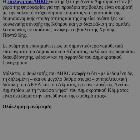
Η
επιλογή του ΔΗΚΟ
να στηρίξει την Αννίτα Δημητρίου στον β’
γύρο της ψηφοφορίας για την προεδρία της βουλής είναι συμβατή
με την πολιτική στόχευση του κόμματος για προστασία της
δημοσιονομικής σταθερότητας και της πορείας ανάπτυξης και
κοινωνικής συνοχής της Κύπρου και για διασφάλιση της ομαλής
λειτουργίας του κράτους, αναφέρει ο βουλευτής Χρύσης
Παντελίδης.
Σε ανάρτησή επισημαίνει πως τα σημαντικότερα νομοθετικά
επιτεύγματα του Δημοκρατικού Κόμματος, αλλά και της παρούσας
διακυβέρνησης, φέρουν και τη σφραγίδα του Δημοκρατικού
Συναγερμού.
Μάλιστα, ο βουλευτής του ΔΗΚΟ αναφέρει ότι «με δεδομένη δε,
τη δηλωμένη – και σε μεγάλο βαθμό στείρα – αντιπολιτευτική
διάταξη του ΑΚΕΛ και του Άλματος, η επανεκλογή της Αννίτας
Δημητρίου με τη “νικώσα ψήφο” του Δημοκρατικού Κόμματος
είναι ένα βήμα στην κατεύθυνση της σταθερότητας».
Ολόκληρη η ανάρτηση