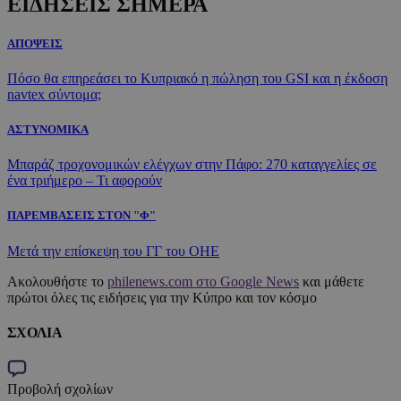
ΕΙΔΗΣΕΙΣ ΣΗΜΕΡΑ
ΑΠΟΨΕΙΣ
Πόσο θα επηρεάσει το Κυπριακό η πώληση του GSI και η έκδοση
navtex σύντομα;
ΑΣΤΥΝΟΜΙΚΑ
Μπαράζ τροχονομικών ελέγχων στην Πάφο: 270 καταγγελίες σε
ένα τριήμερο – Τι αφορούν
ΠΑΡΕΜΒΑΣΕΙΣ ΣΤΟΝ "Φ"
Μετά την επίσκεψη του ΓΓ του ΟΗΕ
Ακολουθήστε το
philenews.com στο Google News
και μάθετε
πρώτοι όλες τις ειδήσεις για την Κύπρο και τον κόσμο
ΣΧΟΛΙΑ
Προβολή σχολίων