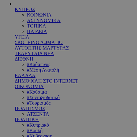
ΚΥΠΡΟΣ
ΚΟΙΝΩΝΙΑ
ΑΣΤΥΝΟΜΙΚΑ
ΤΟΠΙΚΑ
ΠΑΙΔΕΙΑ
ΥΓΕΙΑ
ΣΚΟΤΕΙΝΟ ΔΩΜΑΤΙΟ
ΑΥΤΟΠΤΗΣ ΜΑΡΤΥΡΑΣ
ΤΕΛΕΥΤΑΙΑ ΝΕΑ
ΔΙΕΘΝΗ
#Καύσωνας
#Μέση Ανατολή
ΕΛΛΑΔΑ
ΔΗΜΟΦΙΛΗ ΣΤΟ INTERNET
ΟΙΚΟΝΟΜΙΑ
#Καύσιμα
#Συνταξιοδοτικό
#Τουρισμός
ΠΟΛΙΤΙΣΜΟΣ
ΑΤΖΕΝΤΑ
ΠΟΛΙΤΙΚΗ
#Κυπριακό
#Βουλή
#Κυβέρνηση