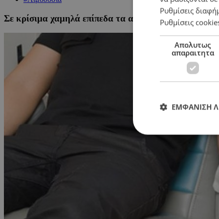
Ρυθμίσεις διαφή
Σε κρίσιμα χαμηλά επίπεδα τα αποθέματα αίματος – 
Ρυθμίσεις cookie
Απολυτως
απαραιτητα
ΕΜΦΑΝΙΣΗ 