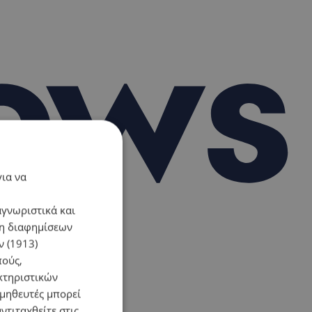
για να
αγνωριστικά και
ση διαφημίσεων
 (1913)
πούς,
κτηριστικών
ομηθευτές μπορεί
ντιταχθείτε στις