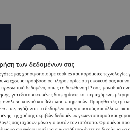
ρήση των δεδομένων σας
εργάτες μας χρησιμοποιούμε cookies και παρόμοιες τεχνολογίες 
ι να έχουμε πρόσβαση σε πληροφορίες στη συσκευή σας και να
 προσωπικά δεδομένα, όπως τη διεύθυνση IP σας, μοναδικά αν
σης, για εξατομικευμένες διαφημίσεις και περιεχόμενο, μέτρη
υ, ανάλυση κοινού και βελτίωση υπηρεσιών.
Προμηθευτές τρίτων
 να επεξεργάζονται τα δεδομένα σας για αυτούς και άλλους σκο
ένης της χρήσης ακριβών δεδομένων γεωεντοπισμού και χαρα
λογές σας ισχύουν μόνο για αυτόν τον ιστότοπο. Ορισμένοι πρ
 έννομο συμφέρον αντί για συγκατάθεση· έχετε το δικαίωμα να α