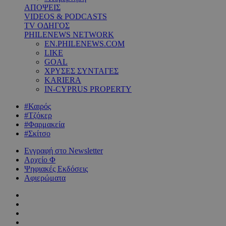
ΑΠΟΨΕΙΣ
VIDEOS & PODCASTS
TV ΟΔΗΓΟΣ
PHILENEWS NETWORK
EN.PHILENEWS.COM
LIKE
GOAL
ΧΡΥΣΕΣ ΣΥΝΤΑΓΕΣ
KARIERA
IN-CYPRUS PROPERTY
#Καιρός
#Τζόκερ
#Φαρμακεία
#Σκίτσο
Εγγραφή στο Newsletter
Αρχείο Φ
Ψηφιακές Εκδόσεις
Αφιερώματα