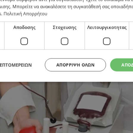
μισης
. Μπορείτε να ανακαλέσετε τη συγκατάθεσή σας οποιαδήπο
Κίνδυνος αναβολής χειρουργείων
s
.
Πολιτική Απορρήτου
Αποδοσης
Στοχευσης
Λειτουργικοτητας
ΛΕΠΤΟΜΕΡΕΙΩΝ
ΑΠΌΡΡΙΨΗ ΌΛΩΝ
ΑΠΟ