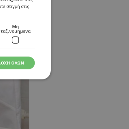
τε στιγμή στις
Μη
ταξινομημενα
ΔΟΧΗ ΟΛΩΝ