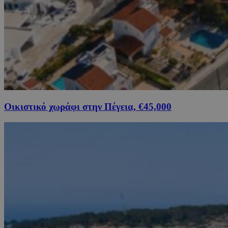
Οικιστικό χωράφι στην Πέγεια, €45,000