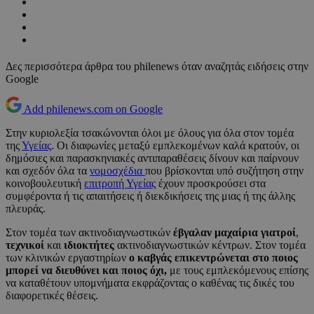
Δες περισσότερα άρθρα του philenews όταν αναζητάς ειδήσεις στην
Google
Add philenews.com on Google
Στην κυριολεξία τσακώνονται όλοι με όλους για όλα στον τομέα
της
Υγείας
. Οι διαφωνίες μεταξύ εμπλεκομένων καλά κρατούν, οι
δημόσιες και παρασκηνιακές αντιπαραθέσεις δίνουν και παίρνουν
και σχεδόν όλα τα
νομοσχέδια
που βρίσκονται υπό συζήτηση στην
κοινοβουλευτική
επιτροπή Υγείας
έχουν προσκρούσει στα
συμφέροντα ή τις απαιτήσεις ή διεκδικήσεις της μιας ή της άλλης
πλευράς.
Στον τομέα των ακτινοδιαγνωστικών
έβγαλαν μαχαίρια γιατροί
,
τεχνικοί
και
ιδιοκτήτες
ακτινοδιαγνωστικών κέντρων. Στον τομέα
των κλινικών εργαστηρίων
ο καβγάς επικεντρώνεται στο ποιος
μπορεί να διευθύνει και ποιος όχι,
με τους εμπλεκόμενους επίσης
να καταθέτουν υπομνήματα εκφράζοντας ο καθένας τις δικές του
διαφορετικές θέσεις.