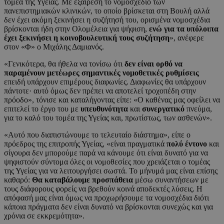
τομέα της Υγείας. Με εξαίρεση το νομοσχέδιο των
πανεπιστημιακών κλινικών, το οποίο βρίσκεται στη Βουλή αλλά
δεν έχει ακόμη ξεκινήσει η συζήτησή του, ορισμένα νομοσχέδια
βρίσκονται ήδη στην Ολομέλεια για ψήφιση,
ενώ για τα υπόλοιπα
έχει ξεκινήσει η κοινοβουλευτική τους συζήτηση
», ανέφερε
στον «Φ» ο Μιχάλης Δαμιανός.
«Γενικότερα, θα ήθελα να τονίσω ότι
δεν είναι ορθό να
παραμένουν μετέωρες σημαντικές νομοθετικές ρυθμίσεις
επειδή υπάρχουν επιμέρους διαφωνίες. Διαφωνίες θα υπάρχουν
πάντοτε· αυτό όμως δεν πρέπει να αποτελεί τροχοπέδη στην
πρόοδο», τόνισε και καταλήγοντας είπε: «Ο καθένας μας οφείλει να
επιτελεί το έργο του με
υπευθυνότητα
και
συνεργατικό
πνεύμα,
για το καλό του τομέα της Υγείας και, πρωτίστως, των ασθενών».
«Αυτό που διαπιστώνουμε το τελευταίο διάστημα», είπε ο
πρόεδρος της επιτροπής Υγείας, «είναι πραγματικά
πολύ έντονο
και
σίγουρα δεν μπορούμε παρά να κάνουμε ότι είναι δυνατό για να
ψηφιστούν σύντομα όλες οι νομοθεσίες που χρειάζεται ο τομέας
της Υγείας για να λειτουργήσει σωστά. Το μήνυμά μας είναι επίσης
καθαρό:
Θα καταβάλουμε προσπάθεια
μέσω συναντήσεων με
τους διάφορους φορείς να βρεθούν κοινά αποδεκτές λύσεις. Η
απόφασή μας είναι όμως να προχωρήσουμε τα νομοσχέδια διότι
κάποια πράγματα δεν είναι δυνατό να βρίσκονται συνεχώς και για
χρόνια σε εκκρεμότητα».