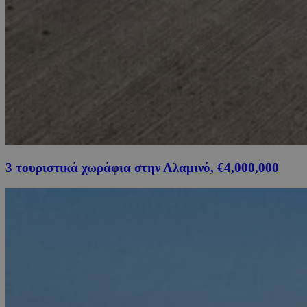
3 τουριστικά χωράφια στην Αλαμινό, €4,000,000