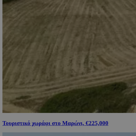
Τουριστικό χωράφι στο Μαρώνι, €225,000