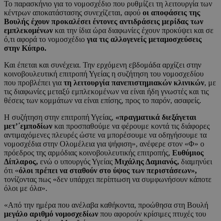
Το παρασκήνιο για το νομοσχέδιο που ρυθμίζει τη λειτουργία των
κέντρων αποκατάστασης συνεχίζεται, αφού
οι αποφάσεις της
Βουλής έχουν προκαλέσει έντονες αντιδράσεις μερίδας των
εμπλεκομένων
και την ίδια ώρα διαφωνίες έχουν προκύψει και σε
ό,τι αφορά το νομοσχέδιο
για τις αλλογενείς μεταμοσχεύσεις
στην Κύπρο.
Και έπεται και συνέχεια. Την ερχόμενη εβδομάδα αρχίζει στην
κοινοβουλευτική επιτροπή Υγείας η συζήτηση του νομοσχεδίου
που προβλέπει για
τη λειτουργία πανεπιστημιακών κλινικών
, με
τις διαφωνίες μεταξύ εμπλεκομένων να είναι ήδη γνωστές και τις
θέσεις των κομμάτων να είναι επίσης, προς το παρόν, ασαφείς.
Η συζήτηση στην επιτροπή Υγείας,
«πραγματικά διεξάγεται
μετ’΄εμποδίων
και προσπαθούμε να φέρουμε κοντά τις διάφορες
αντιμαχόμενες πλευρές ώστε να μπορέσουμε να οδηγήσουμε τα
νομοσχέδια στην Ολομέλεια για ψήφιση», ανέφερε στον «Φ» ο
πρόεδρος της αρμόδιας κοινοβουλευτικής επιτροπής,
Ευθύμιος
Δίπλαρος,
ενώ ο υπουργός Υγείας
Μιχάλης Δαμιανός,
διαμηνύει
ότι «
όλοι πρέπει να σταθούν στο ύψος των περιστάσεων»,
τονίζοντας πως «δεν υπάρχει περίπτωση να συμφωνήσουν κάποτε
όλοι με όλα».
«Από την ημέρα που ανέλαβα καθήκοντα, προώθησα στη Βουλή
μεγάλο αριθμό νομοσχεδίων
που αφορούν κρίσιμες πτυχές του