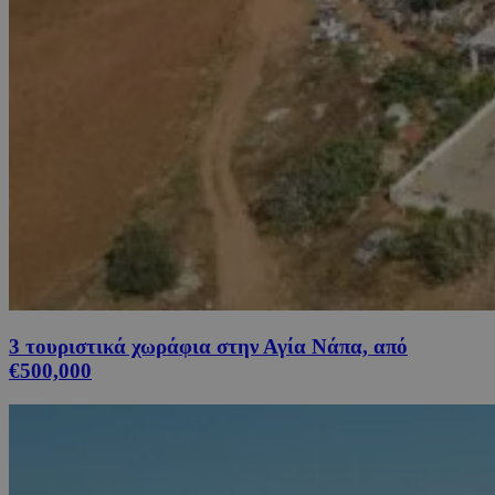
3 τουριστικά χωράφια στην Αγία Νάπα, από
€500,000