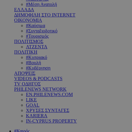
#Μέση Ανατολή
ΕΛΛΑΔΑ
ΔΗΜΟΦΙΛΗ ΣΤΟ INTERNET
ΟΙΚΟΝΟΜΙΑ
#Καύσιμα
#Συνταξιοδοτικό
#Τουρισμός
ΠΟΛΙΤΙΣΜΟΣ
ΑΤΖΕΝΤΑ
ΠΟΛΙΤΙΚΗ
#Κυπριακό
#Βουλή
#Κυβέρνηση
ΑΠΟΨΕΙΣ
VIDEOS & PODCASTS
TV ΟΔΗΓΟΣ
PHILENEWS NETWORK
EN.PHILENEWS.COM
LIKE
GOAL
ΧΡΥΣΕΣ ΣΥΝΤΑΓΕΣ
KARIERA
IN-CYPRUS PROPERTY
#Καιρός