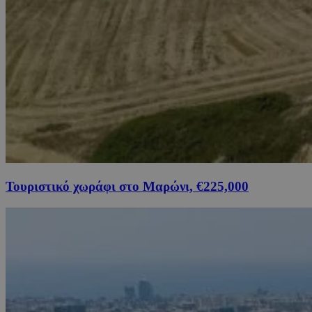
Τουριστικό χωράφι στο Μαρώνι, €225,000