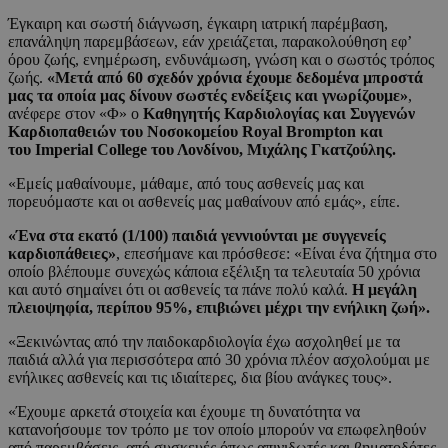
Έγκαιρη και σωστή διάγνωση, έγκαιρη ιατρική παρέμβαση,
επανάληψη παρεμβάσεων, εάν χρειάζεται, παρακολούθηση εφ’
όρου ζωής, ενημέρωση, ενδυνάμωση, γνώση και ο σωστός τρόπος
ζωής.
«Μετά από 60 σχεδόν χρόνια έχουμε δεδομένα μπροστά
μας τα οποία μας δίνουν σωστές ενδείξεις και γνωρίζουμε»
,
ανέφερε στον «Φ» ο
Καθηγητής Καρδιολογίας και Συγγενών
Καρδιοπαθειών του Νοσοκομείου Royal Brompton και
του Imperial College του Λονδίνου, Μιχάλης Γκατζούλης.
«Εμείς μαθαίνουμε, μάθαμε, από τους ασθενείς μας και
πορευόμαστε και οι ασθενείς μας μαθαίνουν από εμάς», είπε.
«Ένα στα εκατό (1/100) παιδιά γεννιούνται με συγγενείς
καρδιοπάθειες»
, επεσήμανε και πρόσθεσε: «Είναι ένα ζήτημα στο
οποίο βλέπουμε συνεχώς κάποια εξέλιξη τα τελευταία 50 χρόνια
και αυτό σημαίνει ότι οι ασθενείς τα πάνε πολύ καλά.
Η μεγάλη
πλειοψηφία, περίπου 95%, επιβιώνει μέχρι την ενήλικη ζωή».
«Ξεκινώντας από την παιδοκαρδιολογία έχω ασχοληθεί με τα
παιδιά αλλά για περισσότερα από 30 χρόνια πλέον ασχολούμαι με
ενήλικες ασθενείς και τις ιδιαίτερες, δια βίου ανάγκες τους».
«Έχουμε αρκετά στοιχεία και έχουμε τη δυνατότητα να
κατανοήσουμε τον τρόπο με τον οποίο μπορούν να επωφεληθούν
από παρεμβάσεις, από συσκευές όπως απινιδωτές και βηματοδότες,