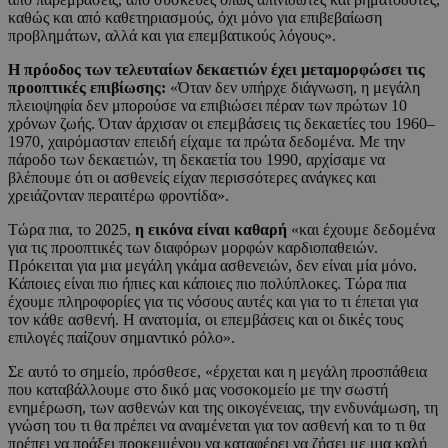
καθώς και από καθετηριασμούς, όχι μόνο για επιβεβαίωση
προβλημάτων, αλλά και για επεμβατικούς λόγους».
Η πρόοδος των τελευταίων δεκαετιών έχει μεταμορφώσει τις
προοπτικές επιβίωσης:
«Όταν δεν υπήρχε διάγνωση, η μεγάλη
πλειοψηφία δεν μπορούσε να επιβιώσει πέραν των πρώτων 10
χρόνων ζωής. Όταν άρχισαν οι επεμβάσεις τις δεκαετίες του 1960–
1970, χαιρόμασταν επειδή είχαμε τα πρώτα δεδομένα. Με την
πάροδο των δεκαετιών, τη δεκαετία του 1990, αρχίσαμε να
βλέπουμε ότι οι ασθενείς είχαν περισσότερες ανάγκες και
χρειάζονταν περαιτέρω φροντίδα».
Τώρα πια, το 2025,
η εικόνα είναι καθαρή
«και έχουμε δεδομένα
για τις προοπτικές των διαφόρων μορφών καρδιοπαθειών.
Πρόκειται για μια μεγάλη γκάμα ασθενειών, δεν είναι μία μόνο.
Κάποιες είναι πιο ήπιες και κάποιες πιο πολύπλοκες. Τώρα πια
έχουμε πληροφορίες για τις νόσους αυτές και για το τι έπεται για
τον κάθε ασθενή. Η ανατομία, οι επεμβάσεις και οι δικές τους
επιλογές παίζουν σημαντικό ρόλο».
Σε αυτό το σημείο, πρόσθεσε, «έρχεται και η μεγάλη προσπάθεια
που καταβάλλουμε στο δικό μας νοσοκομείο με την σωστή
ενημέρωση, των ασθενών και της οικογένειας, την ενδυνάμωση, τη
γνώση του τι θα πρέπει να αναμένεται για τον ασθενή και το τι θα
πρέπει να πράξει προκειμένου να καταφέρει να ζήσει με μια καλή