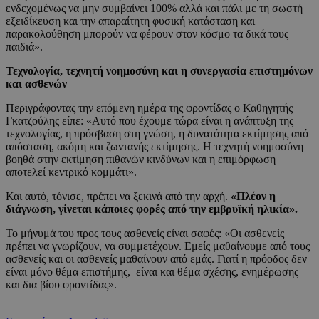
ενδεχομένως να μην συμβαίνει 100% αλλά και πάλι με τη σωστή
εξειδίκευση και την απαραίτητη φυσική κατάσταση και
παρακολούθηση μπορούν να φέρουν στον κόσμο τα δικά τους
παιδιά».
Τεχνολογία, τεχνητή νοημοσύνη και η συνεργασία επιστημόνων
και ασθενών
Περιγράφοντας την επόμενη ημέρα της φροντίδας ο Καθηγητής
Γκατζούλης είπε: «Αυτό που έχουμε τώρα είναι η ανάπτυξη της
τεχνολογίας, η πρόσβαση στη γνώση, η δυνατότητα εκτίμησης από
απόσταση, ακόμη και ζωντανής εκτίμησης. Η τεχνητή νοημοσύνη
βοηθά στην εκτίμηση πιθανών κινδύνων και η επιμόρφωση
αποτελεί κεντρικό κομμάτι».
Και αυτό, τόνισε, πρέπει να ξεκινά από την αρχή.
«Πλέον η
διάγνωση, γίνεται κάποιες φορές από την εμβρυϊκή ηλικία».
Το μήνυμά του προς τους ασθενείς είναι σαφές: «Οι ασθενείς
πρέπει να γνωρίζουν, να συμμετέχουν. Εμείς μαθαίνουμε από τους
ασθενείς και οι ασθενείς μαθαίνουν από εμάς. Γιατί η πρόοδος δεν
είναι μόνο θέμα επιστήμης, είναι και θέμα σχέσης, ενημέρωσης
και δια βίου φροντίδας».