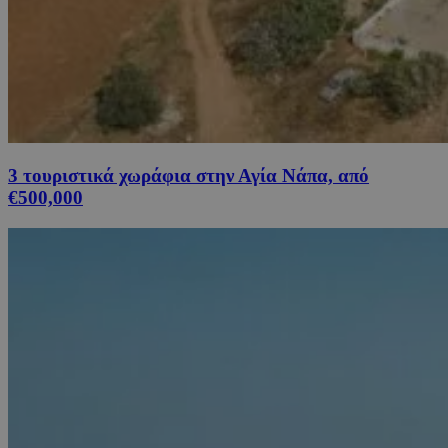
3 τουριστικά χωράφια στην Αγία Νάπα, από
€500,000