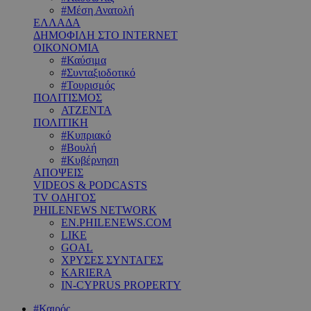
#Μέση Ανατολή
ΕΛΛΑΔΑ
ΔΗΜΟΦΙΛΗ ΣΤΟ INTERNET
ΟΙΚΟΝΟΜΙΑ
#Καύσιμα
#Συνταξιοδοτικό
#Τουρισμός
ΠΟΛΙΤΙΣΜΟΣ
ΑΤΖΕΝΤΑ
ΠΟΛΙΤΙΚΗ
#Κυπριακό
#Βουλή
#Κυβέρνηση
ΑΠΟΨΕΙΣ
VIDEOS & PODCASTS
TV ΟΔΗΓΟΣ
PHILENEWS NETWORK
EN.PHILENEWS.COM
LIKE
GOAL
ΧΡΥΣΕΣ ΣΥΝΤΑΓΕΣ
KARIERA
IN-CYPRUS PROPERTY
#Καιρός