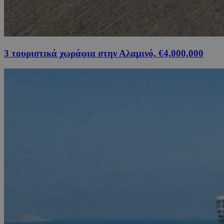
3 τουριστικά χωράφια στην Αλαμινό, €4,000,000