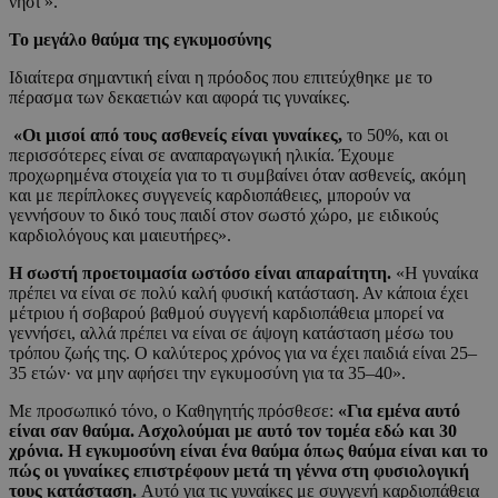
νησί ».
Το μεγάλο θαύμα της εγκυμοσύνης
Ιδιαίτερα σημαντική είναι η πρόοδος που επιτεύχθηκε με το
πέρασμα των δεκαετιών και αφορά τις γυναίκες.
«Οι μισοί από τους ασθενείς είναι γυναίκες,
το 50%, και οι
περισσότερες είναι σε αναπαραγωγική ηλικία. Έχουμε
προχωρημένα στοιχεία για το τι συμβαίνει όταν ασθενείς, ακόμη
και με περίπλοκες συγγενείς καρδιοπάθειες, μπορούν να
γεννήσουν το δικό τους παιδί στον σωστό χώρο, με ειδικούς
καρδιολόγους και μαιευτήρες».
Η σωστή προετοιμασία ωστόσο είναι απαραίτητη.
«Η γυναίκα
πρέπει να είναι σε πολύ καλή φυσική κατάσταση. Αν κάποια έχει
μέτριου ή σοβαρού βαθμού συγγενή καρδιοπάθεια μπορεί να
γεννήσει, αλλά πρέπει να είναι σε άψογη κατάσταση μέσω του
τρόπου ζωής της. Ο καλύτερος χρόνος για να έχει παιδιά είναι 25–
35 ετών· να μην αφήσει την εγκυμοσύνη για τα 35–40».
Με προσωπικό τόνο, ο Καθηγητής πρόσθεσε:
«Για εμένα αυτό
είναι σαν θαύμα. Ασχολούμαι με αυτό τον τομέα εδώ και 30
χρόνια. Η εγκυμοσύνη είναι ένα θαύμα όπως θαύμα είναι και το
πώς οι γυναίκες επιστρέφουν μετά τη γέννα στη φυσιολογική
τους κατάσταση.
Αυτό για τις γυναίκες με συγγενή καρδιοπάθεια