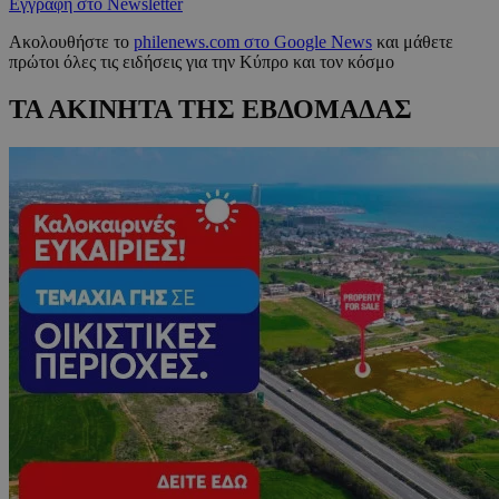
Εγγραφή στο Newsletter
Ακολουθήστε το
philenews.com στο Google News
και μάθετε
πρώτοι όλες τις ειδήσεις για την Κύπρο και τον κόσμο
ΤΑ ΑΚΙΝΗΤΑ ΤΗΣ ΕΒΔΟΜΑΔΑΣ