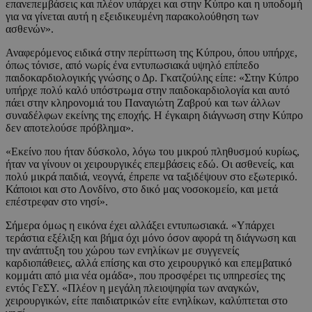
επανεπεμβάσεις και πλέον υπάρχει και στην Κύπρο και η υποδομή
για να γίνεται αυτή η εξειδικευμένη παρακολούθηση των
ασθενών».
Αναφερόμενος ειδικά στην περίπτωση της Κύπρου, όπου υπήρχε,
όπως τόνισε, από νωρίς ένα εντυπωσιακά υψηλό επίπεδο
παιδοκαρδιολογικής γνώσης ο Δρ. Γκατζούλης είπε: «Στην Κύπρο
υπήρχε πολύ καλό υπόστρωμα στην παιδοκαρδιολογία και αυτό
πάει στην κληρονομιά του Παναγιώτη Ζαβρού και των άλλων
συναδέλφων εκείνης της εποχής. Η έγκαιρη διάγνωση στην Κύπρο
δεν αποτελούσε πρόβλημα».
«Εκείνο που ήταν δύσκολο, λόγω του μικρού πληθυσμού κυρίως,
ήταν να γίνουν οι χειρουργικές επεμβάσεις εδώ. Οι ασθενείς, και
πολύ μικρά παιδιά, νεογνά, έπρεπε να ταξιδέψουν στο εξωτερικό.
Κάποιοι και στο Λονδίνο, στο δικό μας νοσοκομείο, και μετά
επέστρεφαν στο νησί».
Σήμερα όμως η εικόνα έχει αλλάξει εντυπωσιακά. «Υπάρχει
τεράστια εξέλιξη και βήμα όχι μόνο όσον αφορά τη διάγνωση και
την ανάπτυξη του χώρου των ενηλίκων με συγγενείς
καρδιοπάθειες, αλλά επίσης και στο χειρουργικό και επεμβατικό
κομμάτι από μια νέα ομάδα», που προσφέρει τις υπηρεσίες της
εντός ΓεΣΥ. «Πλέον η μεγάλη πλειοψηφία των αναγκών,
χειρουργικών, είτε παιδιατρικών είτε ενηλίκων, καλύπτεται στο