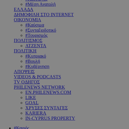
#Μέση Ανατολή
ΕΛΛΑΔΑ
ΔΗΜΟΦΙΛΗ ΣΤΟ INTERNET
ΟΙΚΟΝΟΜΙΑ
#Καύσιμα
#Συνταξιοδοτικό
#Τουρισμός
ΠΟΛΙΤΙΣΜΟΣ
ΑΤΖΕΝΤΑ
ΠΟΛΙΤΙΚΗ
#Κυπριακό
#Βουλή
#Κυβέρνηση
ΑΠΟΨΕΙΣ
VIDEOS & PODCASTS
TV ΟΔΗΓΟΣ
PHILENEWS NETWORK
EN.PHILENEWS.COM
LIKE
GOAL
ΧΡΥΣΕΣ ΣΥΝΤΑΓΕΣ
KARIERA
IN-CYPRUS PROPERTY
#Καιρός