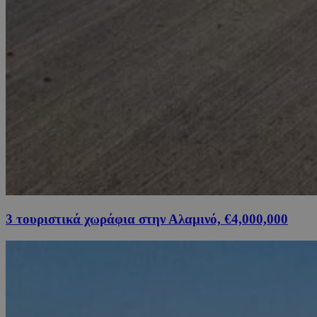
3 τουριστικά χωράφια στην Αλαμινό, €4,000,000