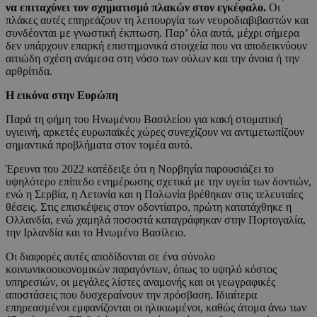
να επιταχύνει τον σχηματισμό πλακών στον εγκέφαλο.
Οι
πλάκες αυτές επηρεάζουν τη λειτουργία των νευροδιαβιβαστών και
συνδέονται με γνωστική έκπτωση. Παρ’ όλα αυτά, μέχρι σήμερα
δεν υπάρχουν επαρκή επιστημονικά στοιχεία που να αποδεικνύουν
αιτιώδη σχέση ανάμεσα στη νόσο των ούλων και την άνοια ή την
αρθρίτιδα.
Η εικόνα στην Ευρώπη
Παρά τη φήμη του Ηνωμένου Βασιλείου για κακή στοματική
υγιεινή, αρκετές ευρωπαϊκές χώρες συνεχίζουν να αντιμετωπίζουν
σημαντικά προβλήματα στον τομέα αυτό.
Έρευνα του 2022 κατέδειξε ότι η Νορβηγία παρουσιάζει το
υψηλότερο επίπεδο ενημέρωσης σχετικά με την υγεία των δοντιών,
ενώ η Σερβία, η Λετονία και η Πολωνία βρέθηκαν στις τελευταίες
θέσεις. Στις επισκέψεις στον οδοντίατρο, πρώτη κατατάχθηκε η
Ολλανδία, ενώ χαμηλά ποσοστά καταγράφηκαν στην Πορτογαλία,
την Ιρλανδία και το Ηνωμένο Βασίλειο.
Οι διαφορές αυτές αποδίδονται σε ένα σύνολο
κοινωνικοοικονομικών παραγόντων, όπως το υψηλό κόστος
υπηρεσιών, οι μεγάλες λίστες αναμονής και οι γεωγραφικές
αποστάσεις που δυσχεραίνουν την πρόσβαση. Ιδιαίτερα
επηρεασμένοι εμφανίζονται οι ηλικιωμένοι, καθώς άτομα άνω των