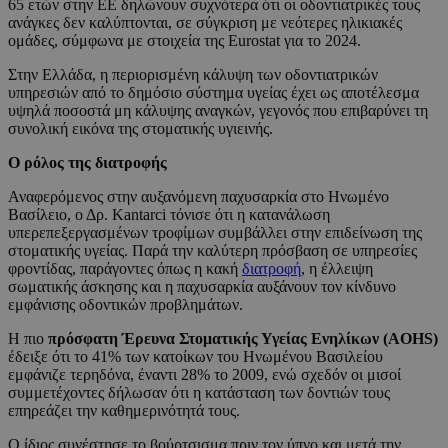
65 ετών στην ΕΕ δηλώνουν συχνότερα ότι οι οδοντιατρικές τους
ανάγκες δεν καλύπτονται, σε σύγκριση με νεότερες ηλικιακές
ομάδες, σύμφωνα με στοιχεία της Eurostat για το 2024.
Στην Ελλάδα, η περιορισμένη κάλυψη των οδοντιατρικών
υπηρεσιών από το δημόσιο σύστημα υγείας έχει ως αποτέλεσμα
υψηλά ποσοστά μη κάλυψης αναγκών, γεγονός που επιβαρύνει τη
συνολική εικόνα της στοματικής υγιεινής.
Ο ρόλος της διατροφής
Αναφερόμενος στην αυξανόμενη παχυσαρκία στο Ηνωμένο
Βασίλειο, ο Δρ. Kantarci τόνισε ότι η κατανάλωση
υπερεπεξεργασμένων τροφίμων συμβάλλει στην επιδείνωση της
στοματικής υγείας. Παρά την καλύτερη πρόσβαση σε υπηρεσίες
φροντίδας, παράγοντες όπως η κακή
διατροφή
, η έλλειψη
σωματικής άσκησης και η παχυσαρκία αυξάνουν τον κίνδυνο
εμφάνισης οδοντικών προβλημάτων.
Η πιο
πρόσφατη Έρευνα Στοματικής Υγείας Ενηλίκων (AOHS)
έδειξε ότι το 41% των κατοίκων του Ηνωμένου Βασιλείου
εμφάνιζε τερηδόνα, έναντι 28% το 2009, ενώ σχεδόν οι μισοί
συμμετέχοντες δήλωσαν ότι η κατάσταση των δοντιών τους
επηρεάζει την καθημερινότητά τους.
Ο ίδιος συνέστησε το βούρτσισμα πριν τον ύπνο και μετά την