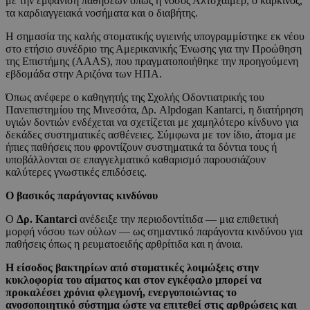
με την εμφάνιση παθήσεων όπως η νόσος Αλτσχάιμερ, ο καρκίνος,
τα καρδιαγγειακά νοσήματα και ο διαβήτης.
Η σημασία της καλής στοματικής υγιεινής υπογραμμίστηκε εκ νέου
στο ετήσιο συνέδριο της Αμερικανικής Ένωσης για την Προώθηση
της Επιστήμης (AAAS), που πραγματοποιήθηκε την προηγούμενη
εβδομάδα στην Αριζόνα των ΗΠΑ.
Όπως ανέφερε ο καθηγητής της Σχολής Οδοντιατρικής του
Πανεπιστημίου της Μινεσότα, Δρ. Alpdogan Kantarci, η διατήρηση
υγιών δοντιών ενδέχεται να σχετίζεται με χαμηλότερο κίνδυνο για
δεκάδες συστηματικές ασθένειες. Σύμφωνα με τον ίδιο, άτομα με
ήπιες παθήσεις που φροντίζουν συστηματικά τα δόντια τους ή
υποβάλλονται σε επαγγελματικό καθαρισμό παρουσιάζουν
καλύτερες γνωστικές επιδόσεις.
Ο βασικός παράγοντας κινδύνου
Ο
Δρ. Kantarci
ανέδειξε την περιοδοντίτιδα — μια επιθετική
μορφή νόσου των ούλων — ως σημαντικό παράγοντα κινδύνου για
παθήσεις όπως η ρευματοειδής αρθρίτιδα και η άνοια.
Η είσοδος βακτηρίων από στοματικές λοιμώξεις στην
κυκλοφορία του αίματος και στον εγκέφαλο μπορεί να
προκαλέσει χρόνια φλεγμονή, ενεργοποιώντας το
ανοσοποιητικό σύστημα ώστε να επιτεθεί στις αρθρώσεις και