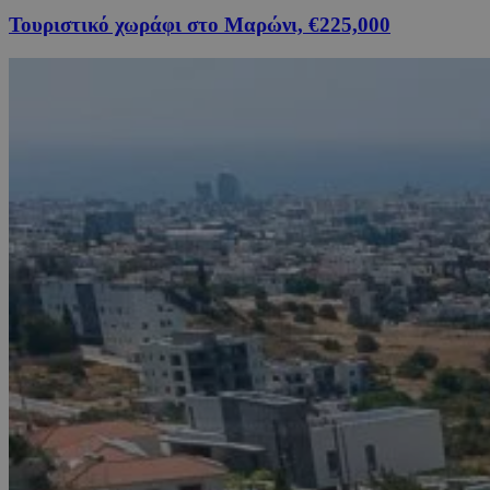
Τουριστικό χωράφι στο Μαρώνι, €225,000