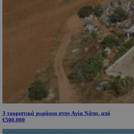
3 τουριστικά χωράφια στην Αγία Νάπα, από
€500,000