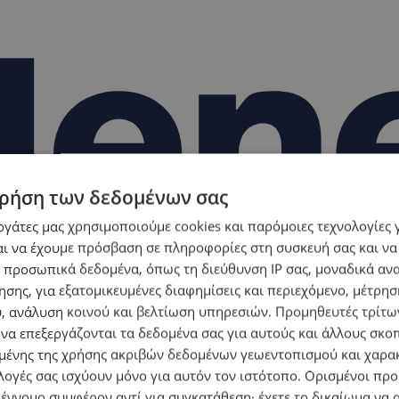
ρήση των δεδομένων σας
εργάτες μας χρησιμοποιούμε cookies και παρόμοιες τεχνολογίες 
ι να έχουμε πρόσβαση σε πληροφορίες στη συσκευή σας και να
 προσωπικά δεδομένα, όπως τη διεύθυνση IP σας, μοναδικά αν
σης, για εξατομικευμένες διαφημίσεις και περιεχόμενο, μέτρη
υ, ανάλυση κοινού και βελτίωση υπηρεσιών.
Προμηθευτές τρίτων
 να επεξεργάζονται τα δεδομένα σας για αυτούς και άλλους σκο
ένης της χρήσης ακριβών δεδομένων γεωεντοπισμού και χαρα
λογές σας ισχύουν μόνο για αυτόν τον ιστότοπο. Ορισμένοι πρ
 έννομο συμφέρον αντί για συγκατάθεση· έχετε το δικαίωμα να α