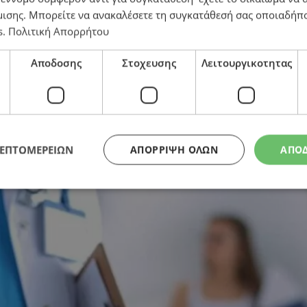
μισης
. Μπορείτε να ανακαλέσετε τη συγκατάθεσή σας οποιαδήπο
s
.
Πολιτική Απορρήτου
Υ – Διεκδικεί επιπρόσθετα €60 εκατ. για τις υπηρεσί
Αποδοσης
Στοχευσης
Λειτουργικοτητας
ΛΕΠΤΟΜΕΡΕΙΩΝ
ΑΠΌΡΡΙΨΗ ΌΛΩΝ
ΑΠΟ