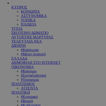
ΚΥΠΡΟΣ
ΚΟΙΝΩΝΙΑ
ΑΣΤΥΝΟΜΙΚΑ
ΤΟΠΙΚΑ
ΠΑΙΔΕΙΑ
ΥΓΕΙΑ
ΣΚΟΤΕΙΝΟ ΔΩΜΑΤΙΟ
ΑΥΤΟΠΤΗΣ ΜΑΡΤΥΡΑΣ
ΤΕΛΕΥΤΑΙΑ ΝΕΑ
ΔΙΕΘΝΗ
#Καύσωνας
#Μέση Ανατολή
ΕΛΛΑΔΑ
ΔΗΜΟΦΙΛΗ ΣΤΟ INTERNET
ΟΙΚΟΝΟΜΙΑ
#Καύσιμα
#Συνταξιοδοτικό
#Τουρισμός
ΠΟΛΙΤΙΣΜΟΣ
ΑΤΖΕΝΤΑ
ΠΟΛΙΤΙΚΗ
#Κυπριακό
#Βουλή
#Κυβέρνηση