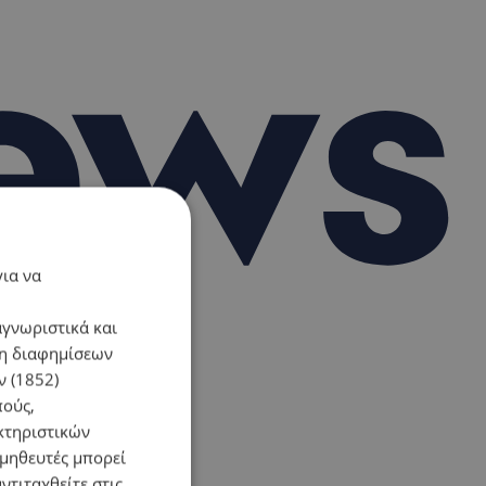
για να
αγνωριστικά και
ση διαφημίσεων
 (1852)
πούς,
κτηριστικών
ομηθευτές μπορεί
ντιταχθείτε στις