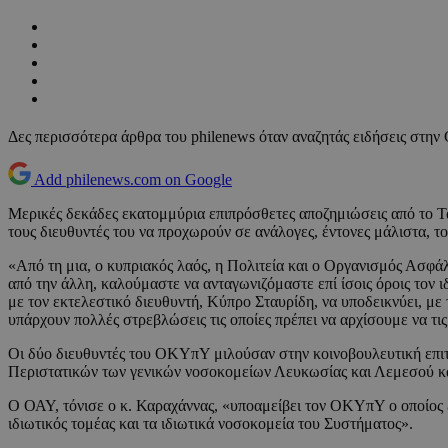
Δες περισσότερα άρθρα του philenews όταν αναζητάς ειδήσεις στην
Add philenews.com on Google
Μερικές δεκάδες εκατομμύρια επιπρόσθετες αποζημιώσεις από το Τα
τους διευθυντές του να προχωρούν σε ανάλογες, έντονες μάλιστα, 
«Από τη μια, ο κυπριακός λαός, η Πολιτεία και ο Οργανισμός Ασφάλ
από την άλλη, καλούμαστε να ανταγωνιζόμαστε επί ίσοις όροις τον ιδ
με τον εκτελεστικό διευθυντή, Κύπρο Σταυρίδη, να υποδεικνύει, μ
υπάρχουν πολλές στρεβλώσεις τις οποίες πρέπει να αρχίσουμε να τ
Οι δύο διευθυντές του ΟΚΥπΥ μιλούσαν στην κοινοβουλευτική επι
Περιστατικών των γενικών νοσοκομείων Λευκωσίας και Λεμεσού και 
Ο ΟΑΥ, τόνισε ο κ. Καραχάννας, «υποαμείβει τον ΟΚΥπΥ ο οποίος έρχ
ιδιωτικός τομέας και τα ιδιωτικά νοσοκομεία του Συστήματος».