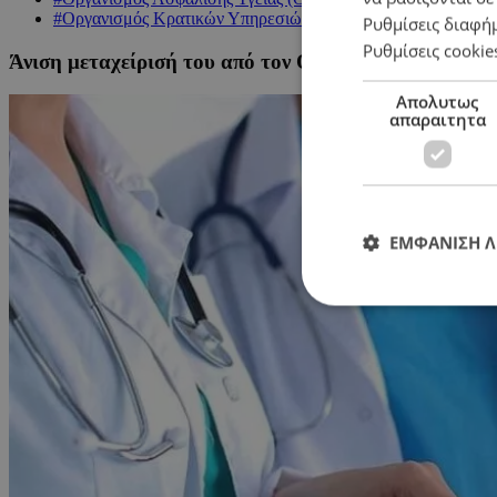
#Οργανισμός Κρατικών Υπηρεσιών Υγείας (ΟΚΥπΥ)
Ρυθμίσεις διαφή
Ρυθμίσεις cookie
Άνιση μεταχείρισή του από τον ΟΑΥ εντοπίζει ο ΟΚΥπ
Απολυτως
απαραιτητα
ΕΜΦΑΝΙΣΗ 