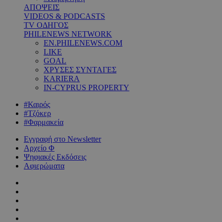
ΑΠΟΨΕΙΣ
VIDEOS & PODCASTS
TV ΟΔΗΓΟΣ
PHILENEWS NETWORK
EN.PHILENEWS.COM
LIKE
GOAL
ΧΡΥΣΕΣ ΣΥΝΤΑΓΕΣ
KARIERA
IN-CYPRUS PROPERTY
#Καιρός
#Τζόκερ
#Φαρμακεία
Εγγραφή στο Newsletter
Αρχείο Φ
Ψηφιακές Εκδόσεις
Αφιερώματα