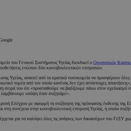
 Google
μείο του Γενικού Συστήματος Υγείας διεκδικεί ο
Οργανισμός Κρατικ
τοποθετήσεις ενώπιον δύο κοινοβουλευτικών επιτροπών.
ισης Υγείας, απαιτεί από τα κρατικά νοσοκομεία να προσφέρουν όλες 
ιωτικό τομέα από τον οποίο κανένας δεν έχει αντίστοιχες απαιτήσεις»
ε τη σειρά του ότι «προσπαθούμε να βαδίζουμε πάνω στον σχεδιασμό 
ις λαμβάνουμε υπόψη όταν συζητάμε».
τροπή Ελέγχου με αφορμή τη συζήτηση της πρόσφατης έκθεσης της Ε
στη συνέχεια στην κοινοβουλευτική επιτροπή Υγείας, η οποία συζήτ
εται για να καλύψει όλες τις ανάγκες των δικαιούχων του ΓεΣΥ χωρίς