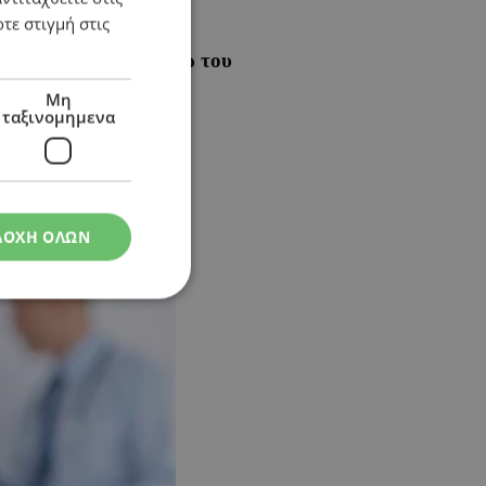
τε στιγμή στις
ες που προσφέρει μέσω του
Μη
ταξινομημενα
ΔΟΧΗ ΟΛΩΝ