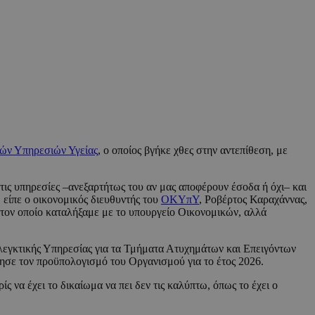
ών Υπηρεσιών Υγείας
, ο οποίος βγήκε χθες στην αντεπίθεση, με
τις υπηρεσίες –ανεξαρτήτως του αν μας αποφέρουν έσοδα ή όχι– και
, είπε ο οικονομικός διευθυντής του
ΟΚΥπΥ
, Ροβέρτος Καραχάννας,
στον οποίο καταλήξαμε με το υπουργείο Οικονομικών, αλλά
λεγκτικής Υπηρεσίας για τα Τμήματα Ατυχημάτων και Επειγόντων
ησε τον προϋπολογισμό του Οργανισμού για το έτος 2026.
 να έχει το δικαίωμα να πει δεν τις καλύπτω, όπως το έχει ο