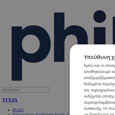
Υπεύθυνη χ
Εμείς και οι συν
αποθηκεύουμε κα
επεξεργαζόμαστε
δεδομένα περιήγη
και περιεχομένο
ενδέχεται επίσης
ΥΓΕΙΑ
συμπεριλαμβανομ
συσκευής. Οι επι
#ΓεΣΥ
να βασίζονται σε
#Οργανισμός Ασφάλισης Υγείας (ΟΑΥ)