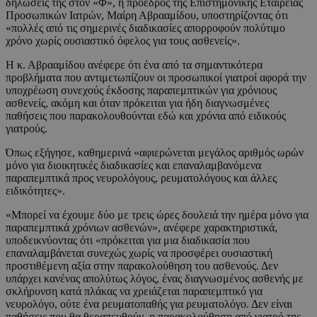
δηλώσεις της στον «Φ», η πρόεδρος της Επιστημονικής Εταιρείας
Προσωπικών Ιατρών, Μαίρη Αβρααμίδου, υποστηρίζοντας ότι
«πολλές από τις σημερινές διαδικασίες απορροφούν πολύτιμο
χρόνο χωρίς ουσιαστικό όφελος για τους ασθενείς».
Η κ. Αβρααμίδου ανέφερε ότι ένα από τα σημαντικότερα
προβλήματα που αντιμετωπίζουν οι προσωπικοί γιατροί αφορά την
υποχρέωση συνεχούς έκδοσης παραπεμπτικών για χρόνιους
ασθενείς, ακόμη και όταν πρόκειται για ήδη διαγνωσμένες
παθήσεις που παρακολουθούνται εδώ και χρόνια από ειδικούς
γιατρούς.
Όπως εξήγησε, καθημερινά «αφιερώνεται μεγάλος αριθμός ωρών
μόνο για διοικητικές διαδικασίες και επαναλαμβανόμενα
παραπεμπτικά προς νευρολόγους, ρευματολόγους και άλλες
ειδικότητες».
«Μπορεί να έχουμε δύο με τρεις ώρες δουλειά την ημέρα μόνο για
παραπεμπτικά χρόνιων ασθενών», ανέφερε χαρακτηριστικά,
υποδεικνύοντας ότι «πρόκειται για μια διαδικασία που
επαναλαμβάνεται συνεχώς χωρίς να προσφέρει ουσιαστική
προστιθέμενη αξία στην παρακολούθηση του ασθενούς. Δεν
υπάρχει κανένας απολύτως λόγος, ένας διαγνωσμένος ασθενής με
σκλήρυνση κατά πλάκας να χρειάζεται παραπεμπτικό για
νευρολόγο, ούτε ένα ρευματοπαθής για ρευματολόγο. Δεν είναι
παθήσεις που θα θεραπευθούν, η παρακολούθηση από γιατρό της