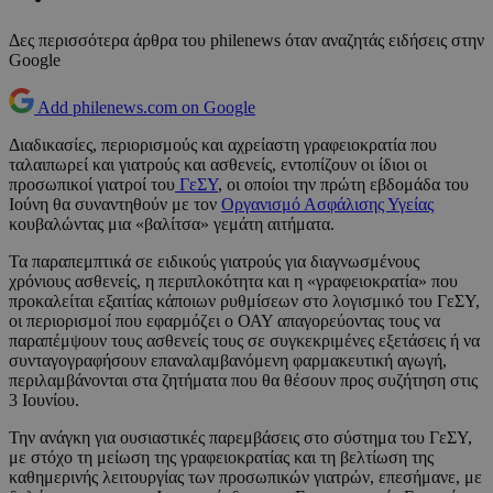
Δες περισσότερα άρθρα του philenews όταν αναζητάς ειδήσεις στην
Google
Add philenews.com on Google
Διαδικασίες, περιορισμούς και αχρείαστη γραφειοκρατία που
ταλαιπωρεί και γιατρούς και ασθενείς, εντοπίζουν οι ίδιοι οι
προσωπικοί γιατροί του
ΓεΣΥ
, οι οποίοι την πρώτη εβδομάδα του
Ιούνη θα συναντηθούν με τον
Οργανισμό Ασφάλισης Υγείας
κουβαλώντας μια «βαλίτσα» γεμάτη αιτήματα.
Τα παραπεμπτικά σε ειδικούς γιατρούς για διαγνωσμένους
χρόνιους ασθενείς, η περιπλοκότητα και η «γραφειοκρατία» που
προκαλείται εξαιτίας κάποιων ρυθμίσεων στο λογισμικό του ΓεΣΥ,
οι περιορισμοί που εφαρμόζει ο ΟΑΥ απαγορεύοντας τους να
παραπέμψουν τους ασθενείς τους σε συγκεκριμένες εξετάσεις ή να
συνταγογραφήσουν επαναλαμβανόμενη φαρμακευτική αγωγή,
περιλαμβάνονται στα ζητήματα που θα θέσουν προς συζήτηση στις
3 Ιουνίου.
Την ανάγκη για ουσιαστικές παρεμβάσεις στο σύστημα του ΓεΣΥ,
με στόχο τη μείωση της γραφειοκρατίας και τη βελτίωση της
καθημερινής λειτουργίας των προσωπικών γιατρών, επεσήμανε, με