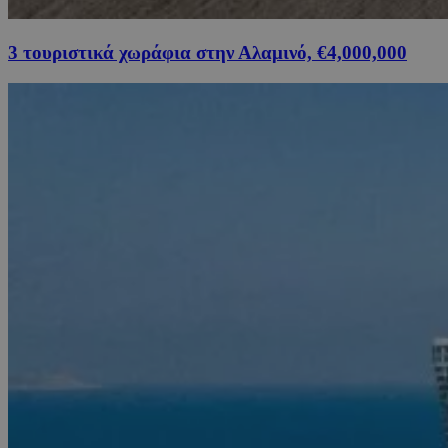
3 τουριστικά χωράφια στην Αλαμινό, €4,000,000