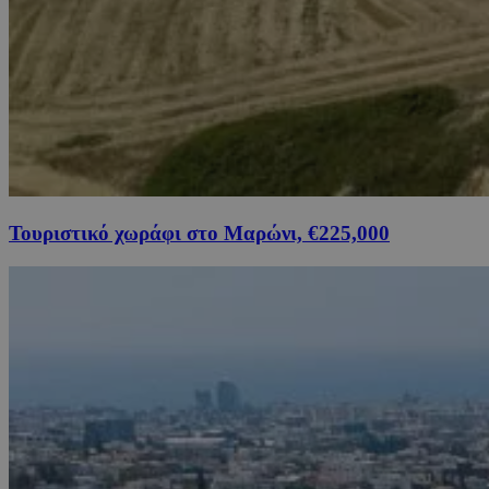
Τουριστικό χωράφι στο Μαρώνι, €225,000