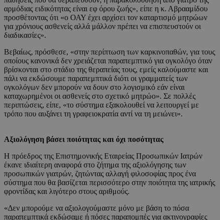
αρμόδιας ειδικότητας είναι εφ όρου ζωής», είπε η κ. Αβρααμίδου
προσθέτοντας ότι «ο ΟΑΥ έχει αρχίσει τον καταρτισμό μητρώων
για χρόνιους ασθενείς αλλά μάλλον πρέπει να επισπευστούν οι
διαδικασίες».
Βεβαίως, πρόσθεσε, «στην περίπτωση των καρκινοπαθών, για τους
οποίους κανονικά δεν χρειάζεται παραπεμπτικό για ογκολόγο όταν
βρίσκονται στο στάδιο της θεραπείας τους, εμείς καλούμαστε και
πάλι να εκδώσουμε παραπεμπτικά διότι οι γραμματείς των
ογκολόγων δεν μπορούν να δουν στο λογισμικό εάν είναι
καταχωρημένοι οι ασθενείς στο σχετικό μητρώο». Σε πολλές
περιπτώσεις, είπε, «το σύστημα εξακολουθεί να λειτουργεί με
τρόπο που αυξάνει τη γραφειοκρατία αντί να τη μειώνει».
Αξιολόγηση βάσει ποιότητας και όχι ποσότητας
Η πρόεδρος της Επιστημονικής Εταιρείας Προσωπικών Ιατρών
έκανε ιδιαίτερη αναφορά στο ζήτημα της αξιολόγησης των
προσωπικών γιατρών, ζητώντας αλλαγή φιλοσοφίας προς ένα
σύστημα που θα βασίζεται περισσότερο στην ποιότητα της ιατρικής
φροντίδας και λιγότερο στους αριθμούς.
«Δεν μπορούμε να αξιολογούμαστε μόνο με βάση το πόσα
παραπεμπτικά εκδώσαμε ή πόσες παραπομπές για ακτινογραφίες