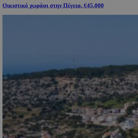
Οικιστικό χωράφι στην Πέγεια, €45,000