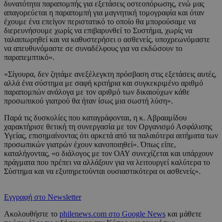
δυνατότητα παραπομπής για εξετάσεις οστεοπόρωσης, ενώ μας
απαγορεύεται η παραπομπή για μαγνητική τομογραφία και όταν
έχουμε ένα επείγον περιστατικό το οποίο θα μπορούσαμε να
διερευνήσουμε χωρίς να επιβαρυνθεί το Συστήμα, χωρίς να
ταλαιπωρηθεί και να καθυστερήσει ο ασθενείς, υποχρεωνόμαστε
να απευθυνόμαστε σε συναδέλφους για να εκδώσουν το
παραπεμπτικό».
«Σίγουρα, δεν ζητάμε ανεξέλεγκτη πρόσβαση στις εξετάσεις αυτές,
αλλά ένα σύστημα με σαφή κριτήρια και συγκεκριμένο αριθμό
παραπομπών ανάλογα με τον αριθμό των δικαιούχων κάθε
προσωπικού γιατρού θα ήταν ίσως μια σωστή λύση».
Παρά τις δυσκολίες που καταγράφονται, η κ. Αβρααμίδου
χαρακτήρισε θετική τη συνεργασία με τον Οργανισμό Ασφάλισης
Υγείας, επισημαίνοντας ότι αρκετά από τα παλαιότερα αιτήματα των
προσωπικών γιατρών έχουν κανοποιηθεί». Όπως είπε,
καταλήγοντας, «ο διάλογος με τον ΟΑΥ συνεχίζεται και υπάρχουν
πράγματα που πρέπει να αλλάξουν για να λειτουργεί καλύτερα το
Σύστημα και να εξυπηρετούνται ουσιαστικότερα οι ασθενείς».
Εγγραφή στο Newsletter
Ακολουθήστε το
philenews.com στο Google News
και μάθετε