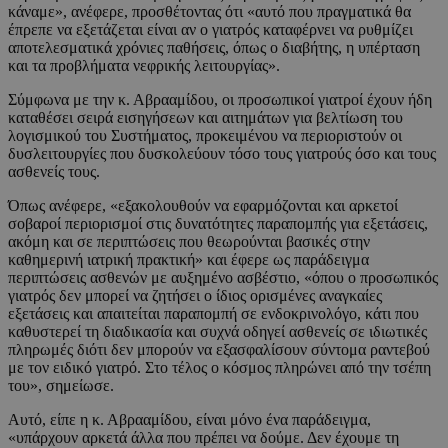
κάναμε», ανέφερε, προσθέτοντας ότι «αυτό που πραγματικά θα
έπρεπε να εξετάζεται είναι αν ο γιατρός καταφέρνει να ρυθμίζει
αποτελεσματικά χρόνιες παθήσεις, όπως ο διαβήτης, η υπέρταση
και τα προβλήματα νεφρικής λειτουργίας».
Σύμφωνα με την κ. Αβρααμίδου, οι προσωπικοί γιατροί έχουν ήδη
καταθέσει σειρά εισηγήσεων και αιτημάτων για βελτίωση του
λογισμικού του Συστήματος, προκειμένου να περιοριστούν οι
δυσλειτουργίες που δυσκολεύουν τόσο τους γιατρούς όσο και τους
ασθενείς τους.
Όπως ανέφερε, «εξακολουθούν να εφαρμόζονται και αρκετοί
σοβαροί περιορισμοί στις δυνατότητες παραπομπής για εξετάσεις,
ακόμη και σε περιπτώσεις που θεωρούνται βασικές στην
καθημερινή ιατρική πρακτική» και έφερε ως παράδειγμα
περιπτώσεις ασθενών με αυξημένο ασβέστιο, «όπου ο προσωπικός
γιατρός δεν μπορεί να ζητήσει ο ίδιος ορισμένες αναγκαίες
εξετάσεις και απαιτείται παραπομπή σε ενδοκρινολόγο, κάτι που
καθυστερεί τη διαδικασία και συχνά οδηγεί ασθενείς σε ιδιωτικές
πληρωμές διότι δεν μπορούν να εξασφαλίσουν σύντομα ραντεβού
με τον ειδικό γιατρό. Στο τέλος ο κόσμος πληρώνει από την τσέπη
του», σημείωσε.
Αυτό, είπε η κ. Αβρααμίδου, είναι μόνο ένα παράδειγμα,
«υπάρχουν αρκετά άλλα που πρέπει να δούμε. Δεν έχουμε τη