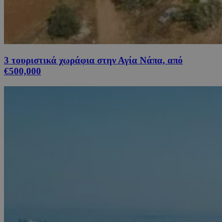
3 τουριστικά χωράφια στην Αγία Νάπα, από
€500,000