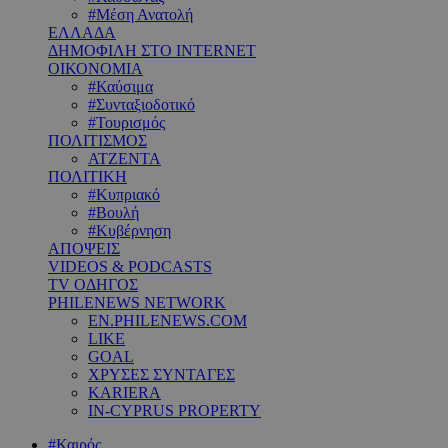
#Μέση Ανατολή
ΕΛΛΑΔΑ
ΔΗΜΟΦΙΛΗ ΣΤΟ INTERNET
ΟΙΚΟΝΟΜΙΑ
#Καύσιμα
#Συνταξιοδοτικό
#Τουρισμός
ΠΟΛΙΤΙΣΜΟΣ
ΑΤΖΕΝΤΑ
ΠΟΛΙΤΙΚΗ
#Κυπριακό
#Βουλή
#Κυβέρνηση
ΑΠΟΨΕΙΣ
VIDEOS & PODCASTS
TV ΟΔΗΓΟΣ
PHILENEWS NETWORK
EN.PHILENEWS.COM
LIKE
GOAL
ΧΡΥΣΕΣ ΣΥΝΤΑΓΕΣ
KARIERA
IN-CYPRUS PROPERTY
#Καιρός