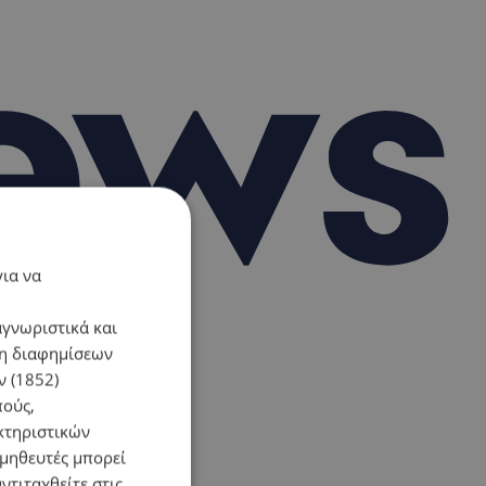
για να
αγνωριστικά και
ση διαφημίσεων
 (1852)
πούς,
κτηριστικών
ομηθευτές μπορεί
ντιταχθείτε στις