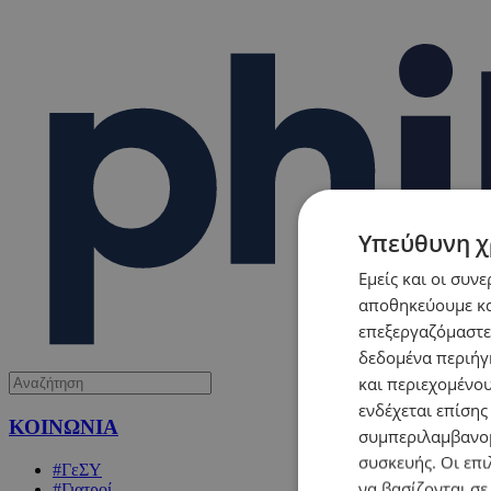
Υπεύθυνη χ
Εμείς και οι συν
αποθηκεύουμε κα
επεξεργαζόμαστε
δεδομένα περιήγη
και περιεχομένο
ενδέχεται επίσης
ΚΟΙΝΩΝΙΑ
συμπεριλαμβανομ
συσκευής. Οι επι
#ΓεΣΥ
να βασίζονται σε
#Γιατροί