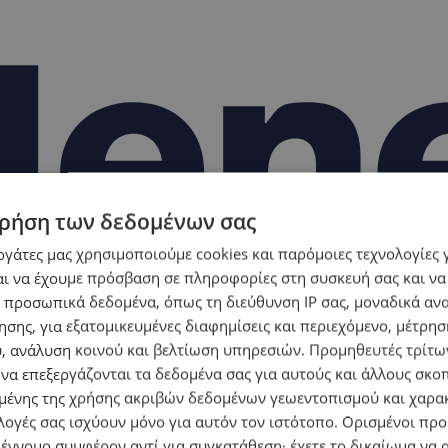
ρήση των δεδομένων σας
εργάτες μας χρησιμοποιούμε cookies και παρόμοιες τεχνολογίες 
ι να έχουμε πρόσβαση σε πληροφορίες στη συσκευή σας και να
 προσωπικά δεδομένα, όπως τη διεύθυνση IP σας, μοναδικά αν
σης, για εξατομικευμένες διαφημίσεις και περιεχόμενο, μέτρη
υ, ανάλυση κοινού και βελτίωση υπηρεσιών.
Προμηθευτές τρίτων
 να επεξεργάζονται τα δεδομένα σας για αυτούς και άλλους σκο
ένης της χρήσης ακριβών δεδομένων γεωεντοπισμού και χαρα
λογές σας ισχύουν μόνο για αυτόν τον ιστότοπο. Ορισμένοι πρ
 έννομο συμφέρον αντί για συγκατάθεση· έχετε το δικαίωμα να α