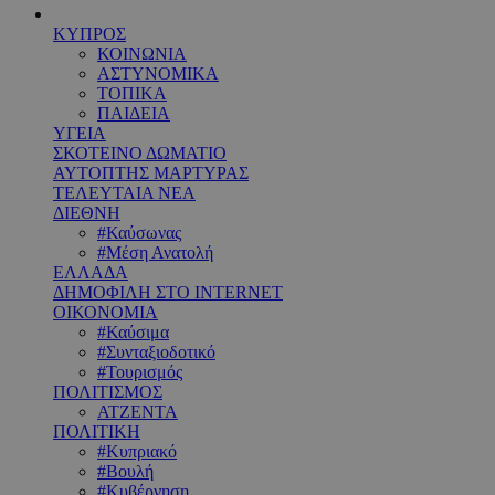
ΚΥΠΡΟΣ
ΚΟΙΝΩΝΙΑ
ΑΣΤΥΝΟΜΙΚΑ
ΤΟΠΙΚΑ
ΠΑΙΔΕΙΑ
ΥΓΕΙΑ
ΣΚΟΤΕΙΝΟ ΔΩΜΑΤΙΟ
ΑΥΤΟΠΤΗΣ ΜΑΡΤΥΡΑΣ
ΤΕΛΕΥΤΑΙΑ ΝΕΑ
ΔΙΕΘΝΗ
#Καύσωνας
#Μέση Ανατολή
ΕΛΛΑΔΑ
ΔΗΜΟΦΙΛΗ ΣΤΟ INTERNET
ΟΙΚΟΝΟΜΙΑ
#Καύσιμα
#Συνταξιοδοτικό
#Τουρισμός
ΠΟΛΙΤΙΣΜΟΣ
ΑΤΖΕΝΤΑ
ΠΟΛΙΤΙΚΗ
#Κυπριακό
#Βουλή
#Κυβέρνηση