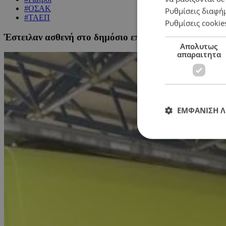
#ΟΣΑΚ
Ρυθμίσεις διαφή
#ΤΑΕΠ
Ρυθμίσεις cookie
Έστειλαν ασθενή στο δημόσιο επειδή δεν διέθεταν γι
Απολυτως
απαραιτητα
ΕΜΦΑΝΙΣΗ 