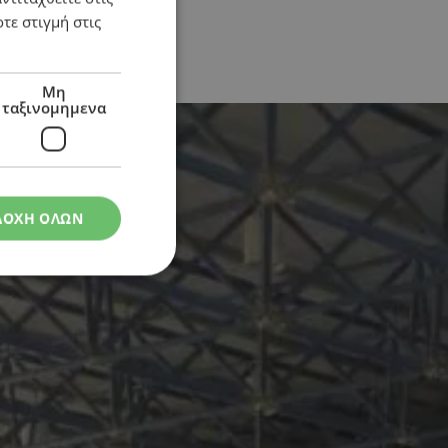
τε στιγμή στις
Μη
ταξινομημενα
ΔΟΧΗ ΟΛΩΝ