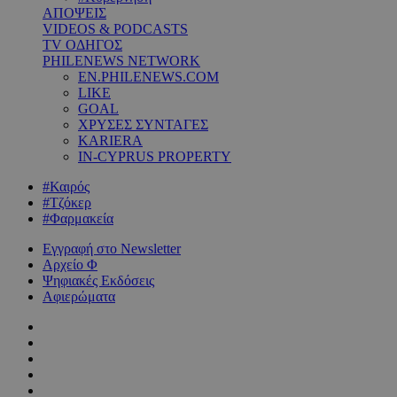
ΑΠΟΨΕΙΣ
VIDEOS & PODCASTS
TV ΟΔΗΓΟΣ
PHILENEWS NETWORK
EN.PHILENEWS.COM
LIKE
GOAL
ΧΡΥΣΕΣ ΣΥΝΤΑΓΕΣ
KARIERA
IN-CYPRUS PROPERTY
#Καιρός
#Τζόκερ
#Φαρμακεία
Εγγραφή στο Newsletter
Αρχείο Φ
Ψηφιακές Εκδόσεις
Αφιερώματα