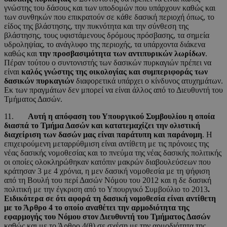
γνώστης του δάσους και των υποδομών που υπάρχουν καθώς και
των συνθηκών που επικρατούν σε κάθε δασική περιοχή όπως, το
είδος της βλάστησης, την πυκνότητα και την σύνθεση της
βλάστησης, τους υφιστάμενους δρόμους πρόσβασης, τα σημεία
υδροληψίας, το ανάγλυφο της περιοχής, τα υπάρχοντα διάκενα
καθώς και
την προσβασιμότητα των αντιπυρικών λωρίδων
.
Πέραν τούτου ο συντονιστής των δασικών πυρκαγιών πρέπει να
είναι
καλός γνώστης της οικολογίας και συμπεριφοράς των
δασικών πυρκαγιών
διαφορετικά υπάρχει ο κίνδυνος ατυχημάτων.
Εκ των πραγμάτων δεν μπορεί να είναι άλλος από το Διευθυντή του
Τμήματος Δασών.
11.
Αυτή η απόφαση του Υπουργικού Συμβουλίου η οποία
διασπά το Τμήμα Δασών και κατατεμαχίζει την ολιστική
διαχείριση των δασών μας είναι παράτυπη και παράνομη
. Η
επιχειρούμενη μεταρρύθμιση είναι αντίθετη με τις πρόνοιες της
νέας δασικής νομοθεσίας και το πνεύμα της νέας δασικής πολιτικής
οι οποίες ολοκληρώθηκαν κατόπιν μακρών διαβουλεύσεων που
κράτησαν 3 με 4 χρόνια, η μεν δασική νομοθεσία με τη ψήφιση
από τη Βουλή του περί Δασών Νόμου του 2012 και η δε δασική
πολιτική με την έγκριση από το Υπουργικό Συμβούλιο το 2013
.
Ειδικότερα σε ότι αφορά τη δασική νομοθεσία είναι αντίθετη
με το Άρθρο 4 το οποίο αναθέτει την αρμοδιότητα της
εφαρμογής του Νόμου στον Διευθυντή του Τμήματος Δασών
καθώς και με το Άρθρο 4(θ) σε σχέση με την αρμοδιότητα της