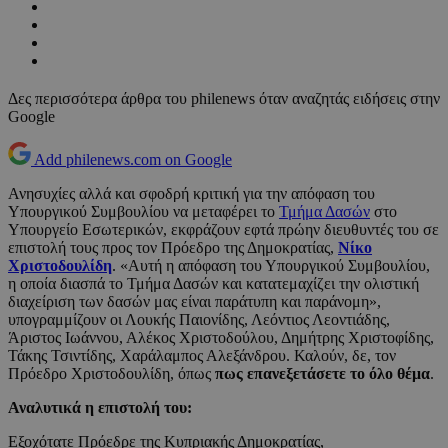
Δες περισσότερα άρθρα του philenews όταν αναζητάς ειδήσεις στην
Google
Add philenews.com on Google
Ανησυχίες αλλά και σφοδρή κριτική για την απόφαση του
Υπουργικού Συμβουλίου να μεταφέρει το
Τμήμα Δασών
στο
Υπουργείο Εσωτερικών, εκφράζουν εφτά πρώην διευθυντές του σε
επιστολή τους προς τον Πρόεδρο της Δημοκρατίας,
Νίκο
Χριστοδουλίδη
. «Αυτή η απόφαση του Υπουργικού Συμβουλίου,
η οποία διασπά το Τμήμα Δασών και κατατεμαχίζει την ολιστική
διαχείριση των δασών μας είναι παράτυπη και παράνομη»,
υπογραμμίζουν οι Λουκής Παιονίδης, Λεόντιος Λεοντιάδης,
Άριστος Ιωάννου, Αλέκος Χριστοδούλου, Δημήτρης Χριστοφίδης,
Τάκης Τσιντίδης, Χαράλαμπος Αλεξάνδρου. Καλούν, δε, τον
Πρόεδρο Χριστοδουλίδη, όπως
πως επανεξετάσετε το όλο θέμα
.
Αναλυτικά η επιστολή του:
Εξοχότατε Πρόεδρε της Κυπριακής Δημοκρατίας,