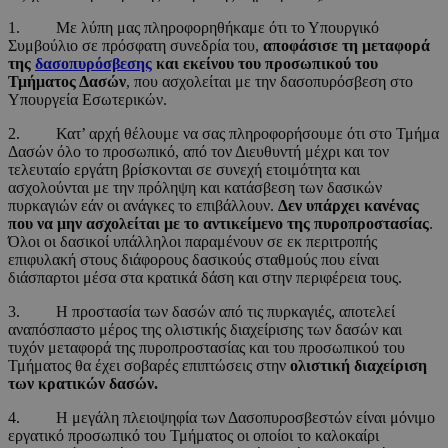
1. Με λύπη μας πληροφορηθήκαμε ότι το Υπουργικό
Συμβούλιο σε πρόσφατη συνεδρία του,
αποφάσισε τη μεταφορά
της
δασοπυρόσβεσης
και εκείνου του προσωπικού του
Τμήματος Δασών
, που ασχολείται με την δασοπυρόσβεση στο
Υπουργεία Εσωτερικών.
2. Κατ’ αρχή θέλουμε να σας πληροφορήσουμε ότι στο Τμήμα
Δασών όλο το προσωπικό, από τον Διευθυντή μέχρι και τον
τελευταίο εργάτη βρίσκονται σε συνεχή ετοιμότητα και
ασχολούνται με την πρόληψη και κατάσβεση των δασικών
πυρκαγιών εάν οι ανάγκες το επιβάλλουν.
Δεν υπάρχει κανένας
που να μην ασχολείται με το αντικείμενο της πυροπροστασίας
.
Όλοι οι δασικοί υπάλληλοι παραμένουν σε εκ περιτροπής
επιφυλακή στους διάφορους δασικούς σταθμούς που είναι
διάσπαρτοι μέσα στα κρατικά δάση και στην περιφέρεια τους.
3. Η προστασία των δασών από τις πυρκαγιές, αποτελεί
αναπόσπαστο μέρος της ολιστικής διαχείρισης των δασών και
τυχόν μεταφορά της πυροπροστασίας και του προσωπικού του
Τμήματος θα έχει σοβαρές επιπτώσεις στην
ολιστική διαχείριση
των κρατικών δασών.
4. Η μεγάλη πλειοψηφία των Δασοπυροσβεστών είναι μόνιμο
εργατικό προσωπικό του Τμήματος οι οποίοι το καλοκαίρι