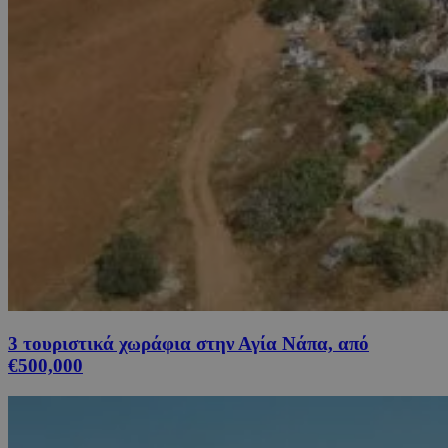
3 τουριστικά χωράφια στην Αγία Νάπα, από
€500,000