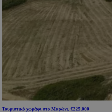
Τουριστικό χωράφι στο Μαρώνι, €225,000