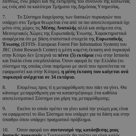
διεθνώς, ενώ χαίρει και της εκτίμησης του συνόλου της κοινωνίας
ως ενός από τα καλύτερα Τμήματα της Δημόσιας Υπηρεσίας.
7. Το Σύστημα διαχείρισης των δασικών πυρκαγιών που
υπάρχει στο Τμήμα θεωρείται ένα από τα πιο αποτελεσματικά όχι
μόνο στις χώρες τις
Μέσης Ανατολής
αλλά και ανάμεσα στις
Μεσογειακές Χώρες της Ευρωπαϊκής Ένωσης. Χαρακτηριστικά
αναφέρεται ότι με βάση στατιστικά στοιχεία της
Ευρωπαϊκής
Ένωσης
(EFFIS- European Forest Fire Information System) του
JRC (Joint Research Center) η μέση καμένη έκταση ανά πυρκαγιά
στην Κύπρο δεν ξεπερνά τα
πέντε (5) εκτάρια
ενώ στην Ισπανία
και Ιταλία είναι υπερδιπλάσια. Όσον αφορά δε την Ελλάδα (το
σύστημα της οποίας είναι παρόμοιο με αυτό που προτείνεται να
εφαρμοστεί και στην Κύπρο),
η μέση έκταση που καίγεται ανά
πυρκαγιά ανέρχεται σε 34 εκτάρια.
8. Επομένως προς τί η μεταρρύθμιση που πάει να γίνει. Θα
κάνουμε μεταρρύθμιση για να καταστρέψουμε ένα καθόλα
αποτελεσματικό Σύστημα για χάρη της μεταρρύθμισης;
9. Εκείνο το οποίο πρέπει να γίνει κατά την γνώμη μας είναι
να εφαρμοστεί το ίδιο Σύστημα που υπάρχει για τα δάση και στην
ύπαιθρο όπου υπάρχει πραγματικό πρόβλημα.
10. Όσον αφορά τον
συντονισμό της κατάσβεσης μιας
δασικής πυρκαγιάς
ο Συντονιστής θα πρέπει να είναι καλός