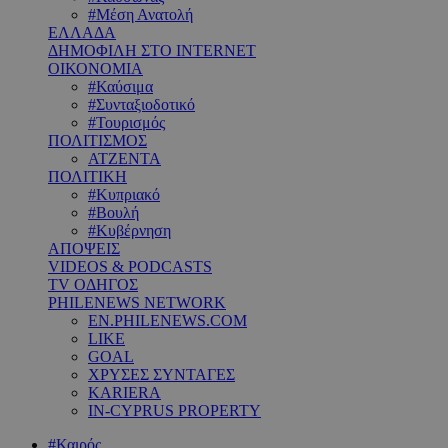
#Μέση Ανατολή
ΕΛΛΑΔΑ
ΔΗΜΟΦΙΛΗ ΣΤΟ INTERNET
ΟΙΚΟΝΟΜΙΑ
#Καύσιμα
#Συνταξιοδοτικό
#Τουρισμός
ΠΟΛΙΤΙΣΜΟΣ
ΑΤΖΕΝΤΑ
ΠΟΛΙΤΙΚΗ
#Κυπριακό
#Βουλή
#Κυβέρνηση
ΑΠΟΨΕΙΣ
VIDEOS & PODCASTS
TV ΟΔΗΓΟΣ
PHILENEWS NETWORK
EN.PHILENEWS.COM
LIKE
GOAL
ΧΡΥΣΕΣ ΣΥΝΤΑΓΕΣ
KARIERA
IN-CYPRUS PROPERTY
#Καιρός