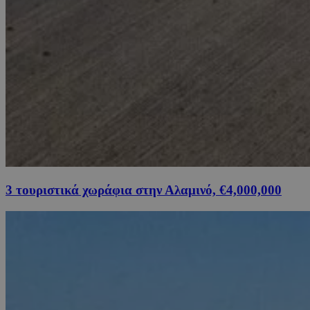
3 τουριστικά χωράφια στην Αλαμινό, €4,000,000