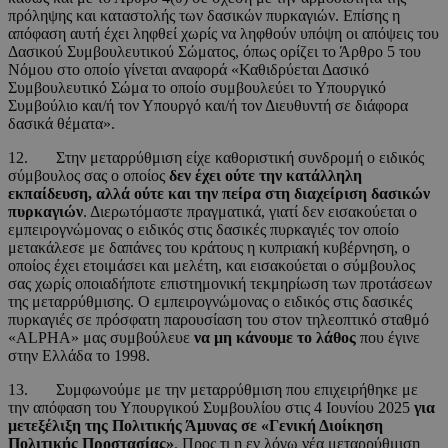
πρόληψης και καταστολής των δασικών πυρκαγιών. Επίσης η
απόφαση αυτή έχει ληφθεί χωρίς να ληφθούν υπόψη οι απόψεις του
Δασικού Συμβουλευτικού Σώματος, όπως ορίζει το Άρθρο 5 του
Νόμου στο οποίο γίνεται αναφορά «Καθιδρύεται Δασικό
Συμβουλευτικό Σώμα το οποίο συμβουλεύει το Υπουργικό
Συμβούλιο και/ή τον Υπουργό και/ή τον Διευθυντή σε διάφορα
δασικά θέματα».
12. Στην μεταρρύθμιση είχε καθοριστική συνδρομή ο ειδικός
σύμβουλος σας ο οποίος
δεν έχει ούτε την κατάλληλη
εκπαίδευση, αλλά ούτε και την πείρα στη διαχείριση δασικών
πυρκαγιών
. Διερωτόμαστε πραγματικά, γιατί δεν εισακούεται ο
εμπειρογνώμονας ο ειδικός στις δασικές πυρκαγιές τον οποίο
μετακάλεσε με δαπάνες του κράτους η κυπριακή κυβέρνηση, ο
οποίος έχει ετοιμάσει και μελέτη, και εισακούεται ο σύμβουλος
σας χωρίς οποιαδήποτε επιστημονική τεκμηρίωση των προτάσεων
της μεταρρύθμισης. Ο εμπειρογνώμονας ο ειδικός στις δασικές
πυρκαγιές σε πρόσφατη παρουσίαση του στον τηλεοπτικό σταθμό
«ALPHA» μας συμβούλευε
να μη κάνουμε το λάθος
που έγινε
στην Ελλάδα το 1998.
13. Συμφωνούμε με την μεταρρύθμιση που επιχειρήθηκε με
την απόφαση του Υπουργικού Συμβουλίου στις 4 Ιουνίου 2025
για
μετεξέλιξη της Πολιτικής Άμυνας σε «Γενική Διοίκηση
Πολιτικής Προστασίας»
. Προς τι η εν λόγω νέα μεταρρύθμιση