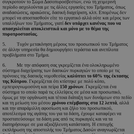
συγκροτούν το Σώμα Δασοπυροσβεστών, ενώ τη χειμερινή
περίοδο ασχολούνται με τις άλλες εργασίες του Τμήματος, όπως
αναδασώσεις, αραιώσεις, δασική διαχείριση, κλπ. Επομένως δεν
μπορεί να αποσπασθούν είτε το εργατικό αλλά ούτε και μέρος των
υπαλλήλων του Τμήματος, γιατί
δεν υπάρχει κανένας που να
απασχολείται αποκλειστικά και μόνο με το θέμα της
πυροπροστασίας
.
5. Τυχόν μετακίνηση μέρους του προσωπικού του Τμήματος
σε άλλην υπηρεσία θα δημιουργήσει τεράστια και ανεπίλυτα
προβλήματα στο Τμήμα.
6. Με την απόφαση σας γκρεμίζεται ένα ολοκληρωμένο
σύστημα διαχείρισης των δασικών πυρκαγιών το οποίο με τις
πρόνοιες της δασικής νομοθεσίας
καλύπτει το 60% της έκτασης
της Κύπρου
. Γκρεμίζεται ότι κτίστηκε με πολύ κόπο,
εμπειρογνωμοσύνη και πείρα
150 χρόνων
. Γκρεμίζεται ένα
σύστημα το οποίο παρά τις ελλείψεις σε μέσα και προσωπικό,
όμως με την οργάνωση και τέτοια διάταξη των δυνάμεων στο πεδίο
και τη μείωση του μέσου
χρόνου επέμβασης στα 12 λεπτά
, αλλά
και την απαράμιλλη αφοσίωση και ζήλο του προσωπικού,
αποτέλεσμα της αγάπης του για τα δάση, έχουμε καταφέρει να
προστατεύσουμε τα δάση μας από τις πυρκαγιές και να τα
διατηρήσουμε σε μια αξιοζήλευτη κατάσταση. Η επιτυχής
εκπλήρωση της αποστολής του Τμήματος Δασών αναγνωρίζεται