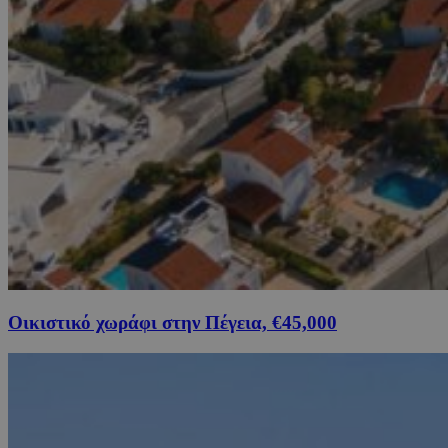
Οικιστικό χωράφι στην Πέγεια, €45,000