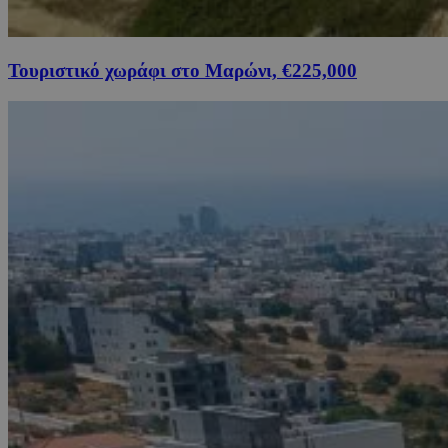
Τουριστικό χωράφι στο Μαρώνι, €225,000