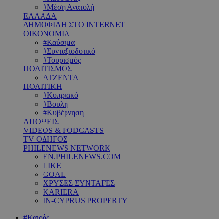
#Μέση Ανατολή
ΕΛΛΑΔΑ
ΔΗΜΟΦΙΛΗ ΣΤΟ INTERNET
ΟΙΚΟΝΟΜΙΑ
#Καύσιμα
#Συνταξιοδοτικό
#Τουρισμός
ΠΟΛΙΤΙΣΜΟΣ
ΑΤΖΕΝΤΑ
ΠΟΛΙΤΙΚΗ
#Κυπριακό
#Βουλή
#Κυβέρνηση
ΑΠΟΨΕΙΣ
VIDEOS & PODCASTS
TV ΟΔΗΓΟΣ
PHILENEWS NETWORK
EN.PHILENEWS.COM
LIKE
GOAL
ΧΡΥΣΕΣ ΣΥΝΤΑΓΕΣ
KARIERA
IN-CYPRUS PROPERTY
#Καιρός