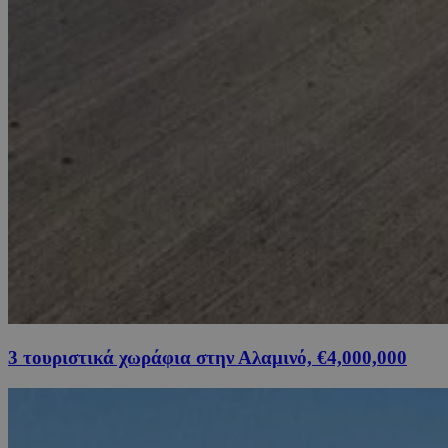
3 τουριστικά χωράφια στην Αλαμινό, €4,000,000