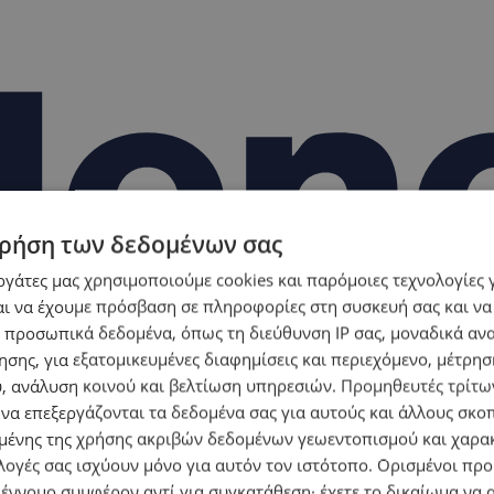
ρήση των δεδομένων σας
εργάτες μας χρησιμοποιούμε cookies και παρόμοιες τεχνολογίες 
ι να έχουμε πρόσβαση σε πληροφορίες στη συσκευή σας και να
 προσωπικά δεδομένα, όπως τη διεύθυνση IP σας, μοναδικά αν
σης, για εξατομικευμένες διαφημίσεις και περιεχόμενο, μέτρη
υ, ανάλυση κοινού και βελτίωση υπηρεσιών.
Προμηθευτές τρίτων
 να επεξεργάζονται τα δεδομένα σας για αυτούς και άλλους σκο
ένης της χρήσης ακριβών δεδομένων γεωεντοπισμού και χαρα
λογές σας ισχύουν μόνο για αυτόν τον ιστότοπο. Ορισμένοι πρ
 έννομο συμφέρον αντί για συγκατάθεση· έχετε το δικαίωμα να α