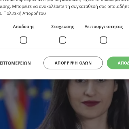
μισης
. Μπορείτε να ανακαλέσετε τη συγκατάθεσή σας οποιαδήπο
s
.
Πολιτική Απορρήτου
 Υπουργών Γεωργίας MED9
Αποδοσης
Στοχευσης
Λειτουργικοτητας
ΛΕΠΤΟΜΕΡΕΙΩΝ
ΑΠΌΡΡΙΨΗ ΌΛΩΝ
ΑΠΟ