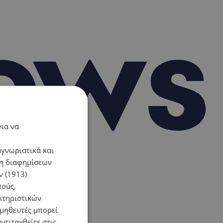
για να
αγνωριστικά και
ση διαφημίσεων
 (1913)
πούς,
κτηριστικών
ομηθευτές μπορεί
ντιταχθείτε στις