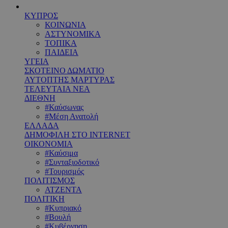
ΚΥΠΡΟΣ
ΚΟΙΝΩΝΙΑ
ΑΣΤΥΝΟΜΙΚΑ
ΤΟΠΙΚΑ
ΠΑΙΔΕΙΑ
ΥΓΕΙΑ
ΣΚΟΤΕΙΝΟ ΔΩΜΑΤΙΟ
ΑΥΤΟΠΤΗΣ ΜΑΡΤΥΡΑΣ
ΤΕΛΕΥΤΑΙΑ ΝΕΑ
ΔΙΕΘΝΗ
#Καύσωνας
#Μέση Ανατολή
ΕΛΛΑΔΑ
ΔΗΜΟΦΙΛΗ ΣΤΟ INTERNET
ΟΙΚΟΝΟΜΙΑ
#Καύσιμα
#Συνταξιοδοτικό
#Τουρισμός
ΠΟΛΙΤΙΣΜΟΣ
ΑΤΖΕΝΤΑ
ΠΟΛΙΤΙΚΗ
#Κυπριακό
#Βουλή
#Κυβέρνηση