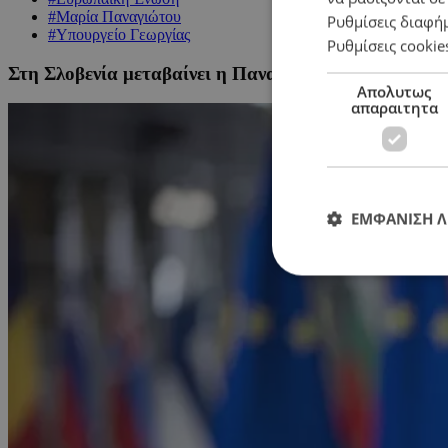
#Μαρία Παναγιώτου
Ρυθμίσεις διαφή
#Υπουργείο Γεωργίας
Ρυθμίσεις cookie
Στη Σλοβενία μεταβαίνει η Παναγιώτου για Σύνοδο
Απολυτως
απαραιτητα
ΕΜΦΑΝΙΣΗ 