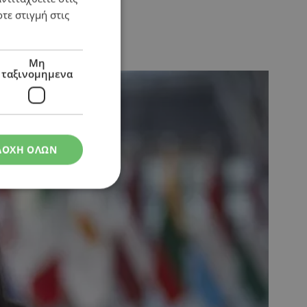
τε στιγμή στις
Μη
ταξινομημενα
ΔΟΧΗ ΟΛΩΝ