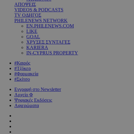
ΑΠΟΨΕΙΣ
VIDEOS & PODCASTS
TV ΟΔΗΓΟΣ
PHILENEWS NETWORK
EN.PHILENEWS.COM
LIKE
GOAL
ΧΡΥΣΕΣ ΣΥΝΤΑΓΕΣ
KARIERA
IN-CYPRUS PROPERTY
#Καιρός
#Τζόκερ
#Φαρμακεία
#Σκίτσο
Εγγραφή στο Newsletter
Αρχείο Φ
Ψηφιακές Εκδόσεις
Αφιερώματα