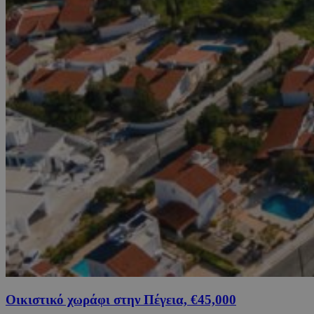
Οικιστικό χωράφι στην Πέγεια, €45,000