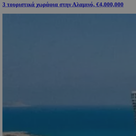
3 τουριστικά χωράφια στην Αλαμινό, €4,000,000