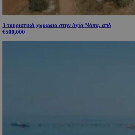
3 τουριστικά χωράφια στην Αγία Νάπα, από
€500,000