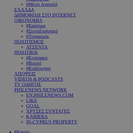
#Μέση Ανατολή
ΕΛΛΑΔΑ
ΔΗΜΟΦΙΛΗ ΣΤΟ INTERNET
ΟΙΚΟΝΟΜΙΑ
#Καύσιμα
#Συνταξιοδοτικό
#Τουρισμός
ΠΟΛΙΤΙΣΜΟΣ
ΑΤΖΕΝΤΑ
ΠΟΛΙΤΙΚΗ
#Κυπριακό
#Βουλή
#Κυβέρνηση
ΑΠΟΨΕΙΣ
VIDEOS & PODCASTS
TV ΟΔΗΓΟΣ
PHILENEWS NETWORK
EN.PHILENEWS.COM
LIKE
GOAL
ΧΡΥΣΕΣ ΣΥΝΤΑΓΕΣ
KARIERA
IN-CYPRUS PROPERTY
#Καιρός