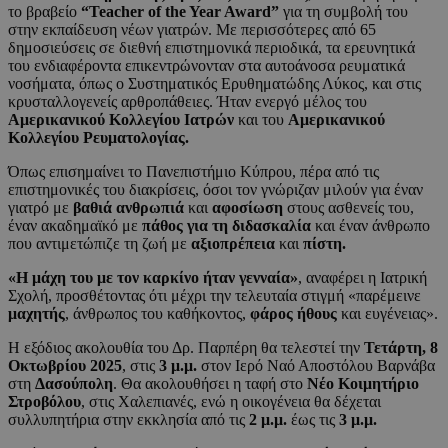
το βραβείο
“Teacher of the Year Award”
για τη συμβολή του
στην εκπαίδευση νέων γιατρών. Με περισσότερες από 65
δημοσιεύσεις σε διεθνή επιστημονικά περιοδικά, τα ερευνητικά
του ενδιαφέροντα επικεντρώνονταν στα αυτοάνοσα ρευματικά
νοσήματα, όπως ο Συστηματικός Ερυθηματώδης Λύκος, και στις
κρυσταλλογενείς αρθροπάθειες. Ήταν ενεργό μέλος του
Αμερικανικού Κολλεγίου Ιατρών
και του
Αμερικανικού
Κολλεγίου Ρευματολογίας.
Όπως επισημαίνει το Πανεπιστήμιο Κύπρου, πέρα από τις
επιστημονικές του διακρίσεις, όσοι τον γνώριζαν μιλούν για έναν
γιατρό με
βαθιά ανθρωπιά
και
αφοσίωση
στους ασθενείς του,
έναν ακαδημαϊκό με
πάθος για τη διδασκαλία
και έναν άνθρωπο
που αντιμετώπιζε τη ζωή με
αξιοπρέπεια
και
πίστη.
«Η μάχη του με τον καρκίνο ήταν γενναία»
, αναφέρει η Ιατρική
Σχολή, προσθέτοντας ότι μέχρι την τελευταία στιγμή «παρέμεινε
μαχητής
, άνθρωπος του καθήκοντος,
φάρος ήθους
και ευγένειας».
Η εξόδιος ακολουθία του Δρ. Παρπέρη θα τελεστεί την
Τετάρτη, 8
Οκτωβρίου 2025
, στις
3 μ.μ.
στον Ιερό Ναό Αποστόλου Βαρνάβα
στη
Δασούπολη
. Θα ακολουθήσει η ταφή στο
Νέο Κοιμητήριο
Στροβόλου
, στις Χαλεπιανές, ενώ η οικογένεια θα δέχεται
συλλυπητήρια στην εκκλησία από τις
2 μ.μ.
έως τις
3 μ.μ.