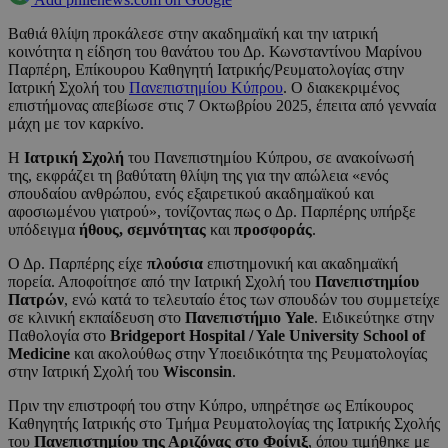
Βαθιά θλίψη προκάλεσε στην ακαδημαϊκή και την ιατρική
κοινότητα η είδηση του θανάτου του Δρ. Κωνσταντίνου Μαρίνου
Παρπέρη, Επίκουρου Καθηγητή Ιατρικής/Ρευματολογίας στην
Ιατρική Σχολή του
Πανεπιστημίου Κύπρου
. Ο διακεκριμένος
επιστήμονας απεβίωσε στις 7 Οκτωβρίου 2025, έπειτα από γενναία
μάχη με τον καρκίνο.
Η
Ιατρική Σχολή
του Πανεπιστημίου Κύπρου, σε ανακοίνωσή
της, εκφράζει τη βαθύτατη θλίψη της για την απώλεια «ενός
σπουδαίου ανθρώπου, ενός εξαιρετικού ακαδημαϊκού και
αφοσιωμένου γιατρού», τονίζοντας πως ο Δρ. Παρπέρης υπήρξε
υπόδειγμα
ήθους, σεμνότητας
και
προσφοράς
.
Ο Δρ. Παρπέρης είχε
πλούσια
επιστημονική και ακαδημαϊκή
πορεία. Αποφοίτησε από την Ιατρική Σχολή του
Πανεπιστημίου
Πατρών
, ενώ κατά το τελευταίο έτος των σπουδών του συμμετείχε
σε κλινική εκπαίδευση στο
Πανεπιστήμιο Yale
. Ειδικεύτηκε στην
Παθολογία στο
Bridgeport Hospital / Yale University School of
Medicine
και ακολούθως στην Υποειδικότητα της Ρευματολογίας
στην Ιατρική Σχολή του
Wisconsin
.
Πριν την επιστροφή του στην Κύπρο, υπηρέτησε ως Επίκουρος
Καθηγητής Ιατρικής στο Τμήμα Ρευματολογίας της Ιατρικής Σχολής
του
Πανεπιστημίου της Αριζόνας στο Φοίνιξ
, όπου τιμήθηκε με