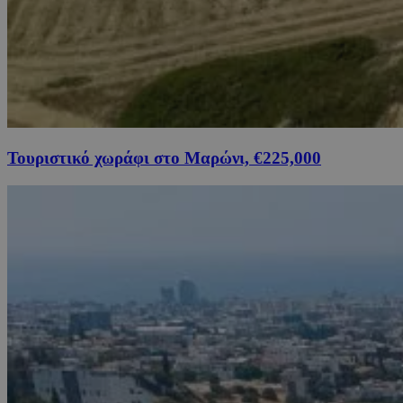
Τουριστικό χωράφι στο Μαρώνι, €225,000