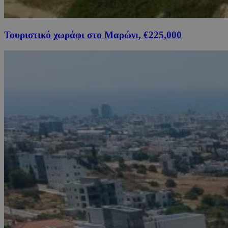
Τουριστικό χωράφι στο Μαρώνι, €225,000