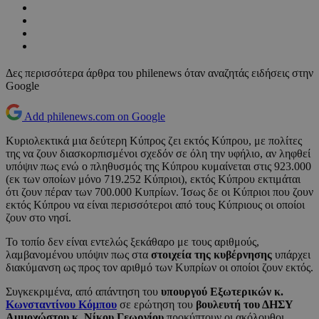
Δες περισσότερα άρθρα του philenews όταν αναζητάς ειδήσεις στην
Google
Add philenews.com on Google
Κυριολεκτικά μια δεύτερη Κύπρος ζει εκτός Κύπρου, με πολίτες
της να ζουν διασκορπισμένοι σχεδόν σε όλη την υφήλιο, αν ληφθεί
υπόψιν πως ενώ ο πληθυσμός της Κύπρου κυμαίνεται στις 923.000
(εκ των οποίων μόνο 719.252 Κύπριοι), εκτός Κύπρου εκτιμάται
ότι ζουν πέραν των 700.000 Κυπρίων. Ίσως δε οι Κύπριοι που ζουν
εκτός Κύπρου να είναι περισσότεροι από τους Κύπριους οι οποίοι
ζουν στο νησί.
Το τοπίο δεν είναι εντελώς ξεκάθαρο με τους αριθμούς,
λαμβανομένου υπόψιν πως στα
στοιχεία της κυβέρνησης
υπάρχει
διακύμανση ως προς τον αριθμό των Κυπρίων οι οποίοι ζουν εκτός.
Συγκεκριμένα, από απάντηση του
υπουργού Εξωτερικών κ.
Κωνσταντίνου Κόμπου
σε ερώτηση του
βουλευτή του ΔΗΣΥ
Αμμοχώστου κ. Νίκου Γεωργίου
προκύπτουν οι ακόλουθοι