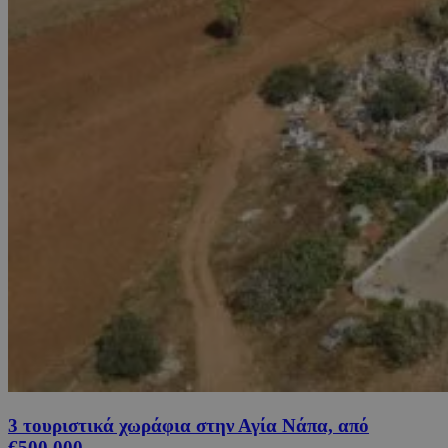
3 τουριστικά χωράφια στην Αγία Νάπα, από
€500,000