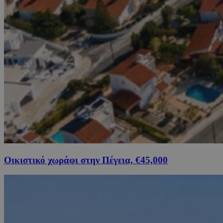
Οικιστικό χωράφι στην Πέγεια, €45,000