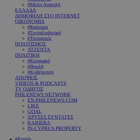
#Μέση Ανατολή
ΕΛΛΑΔΑ
ΔΗΜΟΦΙΛΗ ΣΤΟ INTERNET
ΟΙΚΟΝΟΜΙΑ
#Καύσιμα
#Συνταξιοδοτικό
#Τουρισμός
ΠΟΛΙΤΙΣΜΟΣ
ΑΤΖΕΝΤΑ
ΠΟΛΙΤΙΚΗ
#Κυπριακό
#Βουλή
#Κυβέρνηση
ΑΠΟΨΕΙΣ
VIDEOS & PODCASTS
TV ΟΔΗΓΟΣ
PHILENEWS NETWORK
EN.PHILENEWS.COM
LIKE
GOAL
ΧΡΥΣΕΣ ΣΥΝΤΑΓΕΣ
KARIERA
IN-CYPRUS PROPERTY
#Καιρός