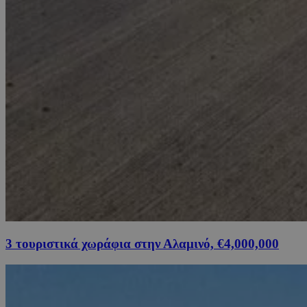
3 τουριστικά χωράφια στην Αλαμινό, €4,000,000