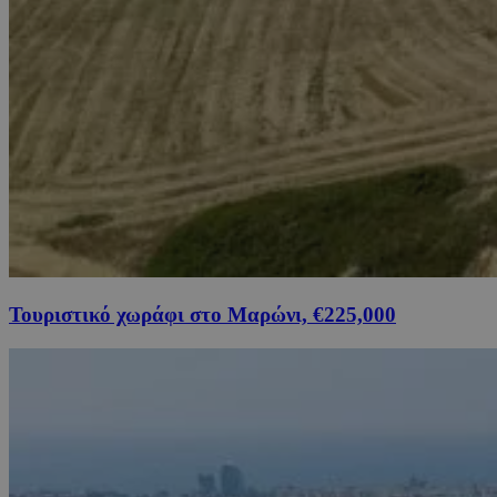
Τουριστικό χωράφι στο Μαρώνι, €225,000