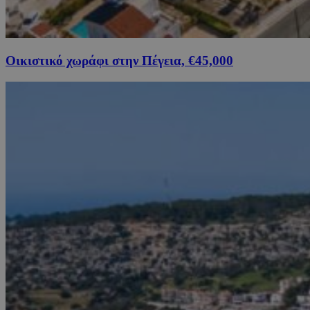
Οικιστικό χωράφι στην Πέγεια, €45,000