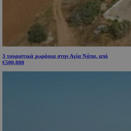
3 τουριστικά χωράφια στην Αγία Νάπα, από
€500,000