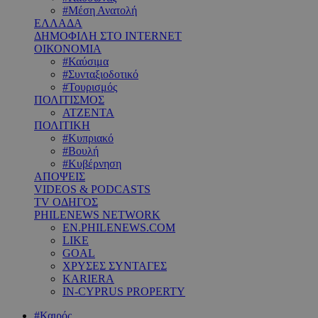
#Μέση Ανατολή
ΕΛΛΑΔΑ
ΔΗΜΟΦΙΛΗ ΣΤΟ INTERNET
ΟΙΚΟΝΟΜΙΑ
#Καύσιμα
#Συνταξιοδοτικό
#Τουρισμός
ΠΟΛΙΤΙΣΜΟΣ
ΑΤΖΕΝΤΑ
ΠΟΛΙΤΙΚΗ
#Κυπριακό
#Βουλή
#Κυβέρνηση
ΑΠΟΨΕΙΣ
VIDEOS & PODCASTS
TV ΟΔΗΓΟΣ
PHILENEWS NETWORK
EN.PHILENEWS.COM
LIKE
GOAL
ΧΡΥΣΕΣ ΣΥΝΤΑΓΕΣ
KARIERA
IN-CYPRUS PROPERTY
#Καιρός