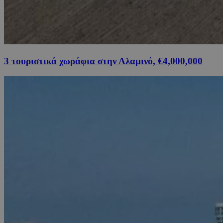
3 τουριστικά χωράφια στην Αλαμινό, €4,000,000