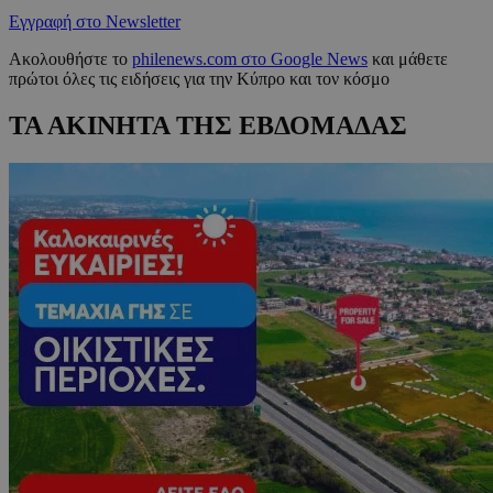
Εγγραφή στο Newsletter
Ακολουθήστε το
philenews.com στο Google News
και μάθετε
πρώτοι όλες τις ειδήσεις για την Κύπρο και τον κόσμο
ΤΑ ΑΚΙΝΗΤΑ ΤΗΣ ΕΒΔΟΜΑΔΑΣ