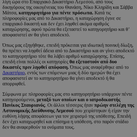
λίγη ώρα στο Επαρχιακό Δικαστήριο Λεμεσού, από τους
δικηγόρους της οικογένειας του Θανάση, Νίκο Κληρίδη και Σάββα
Μάτσα,
κατηγορητήριο για πέντε πρόσωπα.
Κατά τις
πληροφορίες μας από το Δικαστήριο, η καταχώρηση έγινε σε
επαρχιακό δικαστή και δεν έχει ληφθεί ακόμα αριθμός
καταχώρησης, αφού πρώτα θα εξεταστεί το κατηγορητήριο και θ’
αποφασιστεί αν θα γίνει αποδεκτό.
Όπως μας εξηγήθηκε, επειδή πρόκειται για ιδιωτική ποινική δίωξη,
θα πρέπει να ληφθεί άδεια από το Δικαστήριο και αν γίνει αποδεκτό
το κατηγορητήριο τότε θα λάβει αριθμό καταχώρησης. Επίσης,
επειδή είναι πολλές οι κατηγορίες
θα εξεταστούν από δυο
δικαστές πριν ληφθεί απόφαση.
Όπως μας αναφέρθηκε από το
Δικαστήριο
, εντός των επόμενων μιας ή δύο ημερών θα έχει
αποφασιστεί αν το κατηγορητήριο θα γίνει αποδεκτό ή θα
απορριφθεί.
Σύμφωνα με πληροφορίες μας στο κατηγορητήριο υπάρχουν πέντε
κατηγορούμενοι,
μεταξύ των οποίων και ο ιατροδικαστής
Πανίκος Σταυριανός
. Οι άλλοι τέσσερις ήταν
πρώην στελέχη της
Αστυνομικής Διεύθυνσης Λεμεσού
που χειρίστηκαν ή είχαν την
ευθύνη λήψης αποφάσεων για τον χειρισμό της υπόθεσης. Επειδή
δεν έχει καταχωρηθεί και επίσημα η υπόθεση, στο παρόν στάδιο
δεν θα αναφερθούν τα ονόματα τους.