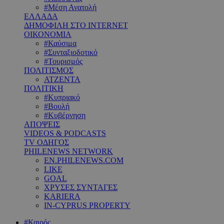
#Μέση Ανατολή
ΕΛΛΑΔΑ
ΔΗΜΟΦΙΛΗ ΣΤΟ INTERNET
ΟΙΚΟΝΟΜΙΑ
#Καύσιμα
#Συνταξιοδοτικό
#Τουρισμός
ΠΟΛΙΤΙΣΜΟΣ
ΑΤΖΕΝΤΑ
ΠΟΛΙΤΙΚΗ
#Κυπριακό
#Βουλή
#Κυβέρνηση
ΑΠΟΨΕΙΣ
VIDEOS & PODCASTS
TV ΟΔΗΓΟΣ
PHILENEWS NETWORK
EN.PHILENEWS.COM
LIKE
GOAL
ΧΡΥΣΕΣ ΣΥΝΤΑΓΕΣ
KARIERA
IN-CYPRUS PROPERTY
#Καιρός