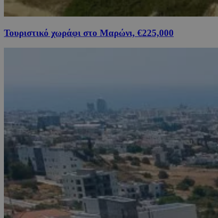
Τουριστικό χωράφι στο Μαρώνι, €225,000