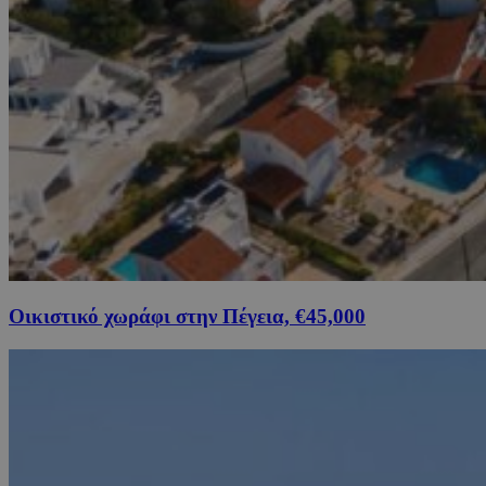
Οικιστικό χωράφι στην Πέγεια, €45,000