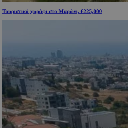
Τουριστικό χωράφι στο Μαρώνι, €225,000