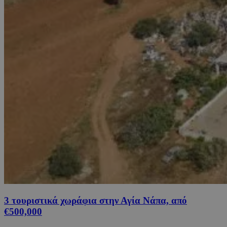
3 τουριστικά χωράφια στην Αγία Νάπα, από
€500,000