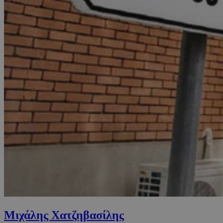
Μιχάλης Χατζηβασίλης