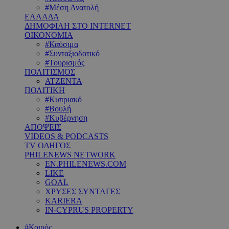
#Μέση Ανατολή
ΕΛΛΑΔΑ
ΔΗΜΟΦΙΛΗ ΣΤΟ INTERNET
ΟΙΚΟΝΟΜΙΑ
#Καύσιμα
#Συνταξιοδοτικό
#Τουρισμός
ΠΟΛΙΤΙΣΜΟΣ
ΑΤΖΕΝΤΑ
ΠΟΛΙΤΙΚΗ
#Κυπριακό
#Βουλή
#Κυβέρνηση
ΑΠΟΨΕΙΣ
VIDEOS & PODCASTS
TV ΟΔΗΓΟΣ
PHILENEWS NETWORK
EN.PHILENEWS.COM
LIKE
GOAL
ΧΡΥΣΕΣ ΣΥΝΤΑΓΕΣ
KARIERA
IN-CYPRUS PROPERTY
#Καιρός