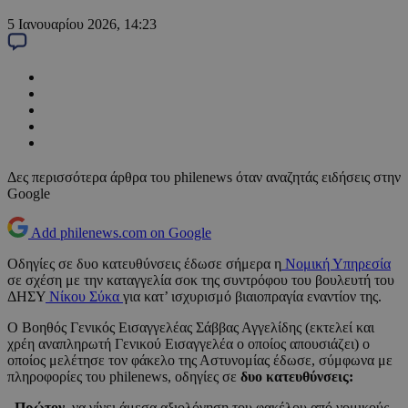
5 Ιανουαρίου 2026, 14:23
Δες περισσότερα άρθρα του philenews όταν αναζητάς ειδήσεις στην
Google
Add philenews.com on Google
Οδηγίες σε δυο κατευθύνσεις έδωσε σήμερα η
Νομική Υπηρεσία
σε σχέση με την καταγγελία σοκ της συντρόφου του βουλευτή του
ΔΗΣΥ
Νίκου Σύκα
για κατ’ ισχυρισμό βιαιοπραγία εναντίον της.
Ο Βοηθός Γενικός Εισαγγελέας Σάββας Αγγελίδης (εκτελεί και
χρέη αναπληρωτή Γενικού Εισαγγελέα ο οποίος απουσιάζει) ο
οποίος μελέτησε τον φάκελο της Αστυνομίας έδωσε, σύμφωνα με
πληροφορίες του philenews, οδηγίες σε
δυο κατευθύνσεις:
–
Πρώτον
, να γίνει άμεσα αξιολόγηση του φακέλου από νομικούς