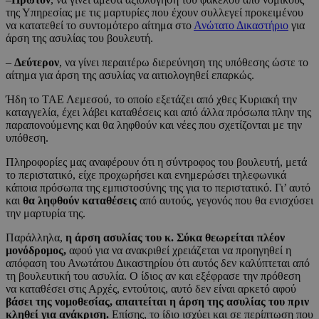
της Υπηρεσίας με τις μαρτυρίες που έχουν συλλεγεί προκειμένου
να κατατεθεί το συντομότερο αίτημα στο
Ανώτατο Δικαστήριο
για
άρση της ασυλίας του βουλευτή.
–
Δεύτερον
, να γίνει περαιτέρω διερεύνηση της υπόθεσης ώστε το
αίτημα για άρση της ασυλίας να αιτιολογηθεί επαρκώς.
Ήδη το ΤΑΕ Λεμεσού, το οποίο εξετάζει από χθες Κυριακή την
καταγγελία, έχει λάβει καταθέσεις και από άλλα πρόσωπα πλην της
παραπονούμενης και θα ληφθούν και νέες που σχετίζονται με την
υπόθεση.
Πληροφορίες μας αναφέρουν ότι η σύντροφος του βουλευτή, μετά
το περιστατικό, είχε προχωρήσει και ενημερώσει τηλεφωνικά
κάποια πρόσωπα της εμπιστοσύνης της για το περιστατικό. Γι’ αυτό
και
θα ληφθούν καταθέσεις
από αυτούς, γεγονός που θα ενισχύσει
την μαρτυρία της.
Παράλληλα,
η άρση ασυλίας του κ. Σύκα θεωρείται πλέον
μονόδρομος,
αφού για να ανακριθεί χρειάζεται να προηγηθεί η
απόφαση του Ανωτάτου Δικαστηρίου ότι αυτός δεν καλύπτεται από
τη βουλευτική του ασυλία. Ο ίδιος αν και εξέφρασε την πρόθεση
να καταθέσει στις Αρχές, εντούτοις, αυτό δεν είναι αρκετό αφού
βάσει της νομοθεσίας, απαιτείται η άρση της ασυλίας του πριν
κληθεί για ανάκριση.
Επίσης, το ίδιο ισχύει και σε περίπτωση που