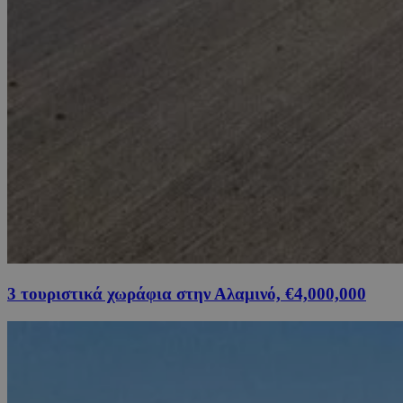
3 τουριστικά χωράφια στην Αλαμινό, €4,000,000