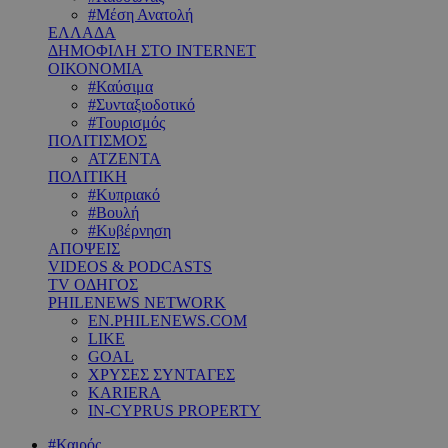
#Μέση Ανατολή
ΕΛΛΑΔΑ
ΔΗΜΟΦΙΛΗ ΣΤΟ INTERNET
ΟΙΚΟΝΟΜΙΑ
#Καύσιμα
#Συνταξιοδοτικό
#Τουρισμός
ΠΟΛΙΤΙΣΜΟΣ
ΑΤΖΕΝΤΑ
ΠΟΛΙΤΙΚΗ
#Κυπριακό
#Βουλή
#Κυβέρνηση
ΑΠΟΨΕΙΣ
VIDEOS & PODCASTS
TV ΟΔΗΓΟΣ
PHILENEWS NETWORK
EN.PHILENEWS.COM
LIKE
GOAL
ΧΡΥΣΕΣ ΣΥΝΤΑΓΕΣ
KARIERA
IN-CYPRUS PROPERTY
#Καιρός