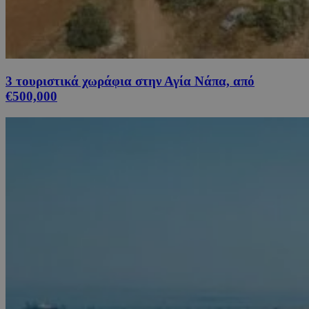
3 τουριστικά χωράφια στην Αγία Νάπα, από
€500,000