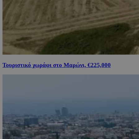
Τουριστικό χωράφι στο Μαρώνι, €225,000