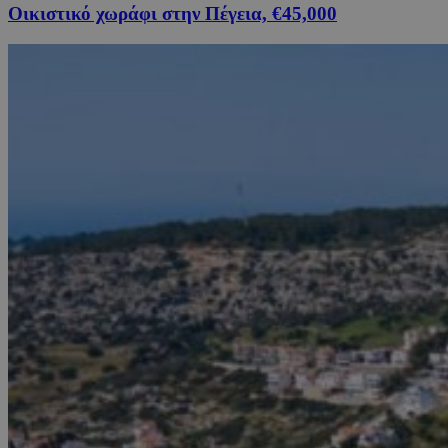
Οικιστικό χωράφι στην Πέγεια, €45,000