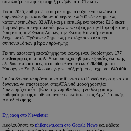
συνολική οικονομική στήριξη ανήλθε στο
€1 εκατ.
Για το 2025, δόθηκε έμφαση σε σημεία αυξημένου κινδύνου
πυρκαγιών, με τον καθαρισμό πέραν των 300 νέων σημείων,
κατόπιν αιτημάτων 82 ΑΤΑ και με εκτιμώμενο
κόστος €1,5 εκατ.
Παράλληλα, πραγματοποιήθηκαν συσκέψεις με την Πυροσβεστική
Υπηρεσία, την Ένωση Δήμων, την Ένωση Κοινοτήτων και
διαχειριστές Πράσινων Σημείων, με στόχο τον καλύτερο
συντονισμό των μέτρων πρόληψης.
Για την αποτροπή επανάληψης του φαινομένου διορίστηκαν
177
επιθεωρητές
από τις ΑΤΑ και παραχωρήθηκαν εξουσίες έκδοσης
εξώδικων προστίμων, τα οποία φθάνουν έως
€20.000
, με το
Υπουργικό Συμβούλιο να εγκρίνει αύξησή τους μέχρι και
€40.000.
Τα έσοδα από τα πρόστιμα κατατίθενται στο Γενικό Λογιστήριο και
δύνανται να επιστρέφουν στις ΑΤΑ υπό μορφή χορηγίας.
Υπενθυμίζεται ότι, βάσει της νομοθεσίας, η ευθύνη για την
καθαριότητα της υπαίθρου ανήκει πρωτίστως στις Αρχές Τοπικής
Αυτοδιοίκησης.
Εγγραφή στο Newsletter
Ακολουθήστε το
philenews.com στο Google News
και μάθετε
πρώτοι όλες τις ειδήσεις για την Κύπρο και τον κόσμο