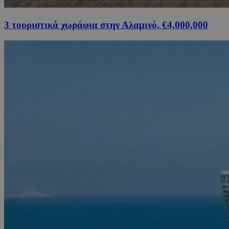
3 τουριστικά χωράφια στην Αλαμινό, €4,000,000