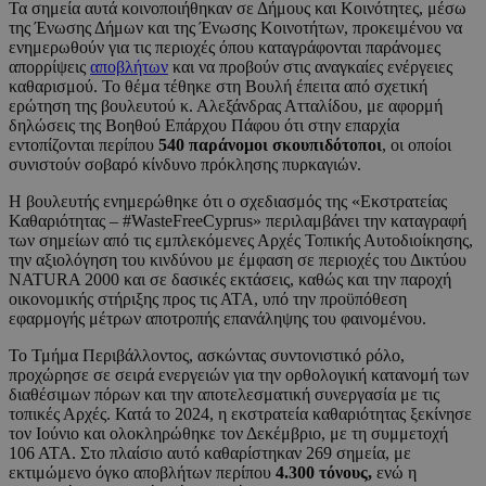
Τα σημεία αυτά κοινοποιήθηκαν σε Δήμους και Κοινότητες, μέσω
της Ένωσης Δήμων και της Ένωσης Κοινοτήτων, προκειμένου να
ενημερωθούν για τις περιοχές όπου καταγράφονται παράνομες
απορρίψεις
αποβλήτων
και να προβούν στις αναγκαίες ενέργειες
καθαρισμού. Το θέμα τέθηκε στη Βουλή έπειτα από σχετική
ερώτηση της βουλευτού κ. Αλεξάνδρας Ατταλίδου, με αφορμή
δηλώσεις της Βοηθού Επάρχου Πάφου ότι στην επαρχία
εντοπίζονται περίπου
540 παράνομοι σκουπιδότοποι
, οι οποίοι
συνιστούν σοβαρό κίνδυνο πρόκλησης πυρκαγιών.
Η βουλευτής ενημερώθηκε ότι ο σχεδιασμός της «Εκστρατείας
Καθαριότητας – #WasteFreeCyprus» περιλαμβάνει την καταγραφή
των σημείων από τις εμπλεκόμενες Αρχές Τοπικής Αυτοδιοίκησης,
την αξιολόγηση του κινδύνου με έμφαση σε περιοχές του Δικτύου
NATURA 2000 και σε δασικές εκτάσεις, καθώς και την παροχή
οικονομικής στήριξης προς τις ΑΤΑ, υπό την προϋπόθεση
εφαρμογής μέτρων αποτροπής επανάληψης του φαινομένου.
Το Τμήμα Περιβάλλοντος, ασκώντας συντονιστικό ρόλο,
προχώρησε σε σειρά ενεργειών για την ορθολογική κατανομή των
διαθέσιμων πόρων και την αποτελεσματική συνεργασία με τις
τοπικές Αρχές. Κατά το 2024, η εκστρατεία καθαριότητας ξεκίνησε
τον Ιούνιο και ολοκληρώθηκε τον Δεκέμβριο, με τη συμμετοχή
106 ΑΤΑ. Στο πλαίσιο αυτό καθαρίστηκαν 269 σημεία, με
εκτιμώμενο όγκο αποβλήτων περίπου
4.300 τόνους,
ενώ η