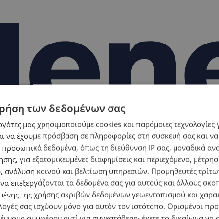
ρήση των δεδομένων σας
εργάτες μας χρησιμοποιούμε cookies και παρόμοιες τεχνολογίες 
ι να έχουμε πρόσβαση σε πληροφορίες στη συσκευή σας και να
 προσωπικά δεδομένα, όπως τη διεύθυνση IP σας, μοναδικά αν
σης, για εξατομικευμένες διαφημίσεις και περιεχόμενο, μέτρη
υ, ανάλυση κοινού και βελτίωση υπηρεσιών.
Προμηθευτές τρίτων
 να επεξεργάζονται τα δεδομένα σας για αυτούς και άλλους σκο
ένης της χρήσης ακριβών δεδομένων γεωεντοπισμού και χαρα
λογές σας ισχύουν μόνο για αυτόν τον ιστότοπο. Ορισμένοι πρ
 έννομο συμφέρον αντί για συγκατάθεση· έχετε το δικαίωμα να α