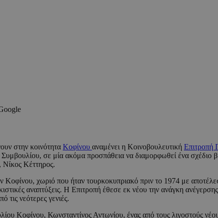
 Google
νουν στην κοινότητα
Κοφίνου
αναμένει η Κοινοβουλευτική
Επιτροπή
υμβουλίου, σε μία ακόμα προσπάθεια να διαμορφωθεί ένα σχέδιο βι
, Νίκος Κέττηρος.
ν Κοφίνου, χωριό που ήταν τουρκοκυπριακό πριν το 1974 με αποτέλεσ
κιστικές αναπτύξεις. Η Επιτροπή έθεσε εκ νέου την ανάγκη ανέγερσης
ό τις νεότερες γενιές.
λίου Κοφίνου, Κωνσταντίνος Αντωνίου, ένας από τους λιγοστούς νέο