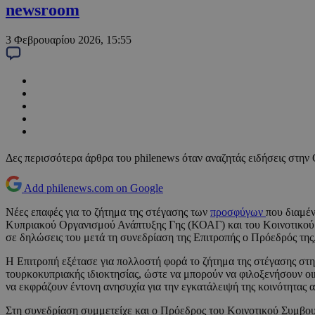
newsroom
3 Φεβρουαρίου 2026, 15:55
Δες περισσότερα άρθρα του philenews όταν αναζητάς ειδήσεις στην
Add philenews.com on Google
Νέες επαφές για το ζήτημα της στέγασης των
προσφύγων
που διαμέ
Κυπριακού Οργανισμού Ανάπτυξης Γης (ΚΟΑΓ) και του Κοινοτικού Σ
σε δηλώσεις του μετά τη συνεδρίαση της Επιτροπής ο Πρόεδρός της
Η Επιτροπή εξέτασε για πολλοστή φορά το ζήτημα της στέγασης στη
τουρκοκυπριακής ιδιοκτησίας, ώστε να μπορούν να φιλοξενήσουν οι
να εκφράζουν έντονη ανησυχία για την εγκατάλειψή της κοινότητας απ
Στη συνεδρίαση συμμετείχε και ο Πρόεδρος του Κοινοτικού Συμβου