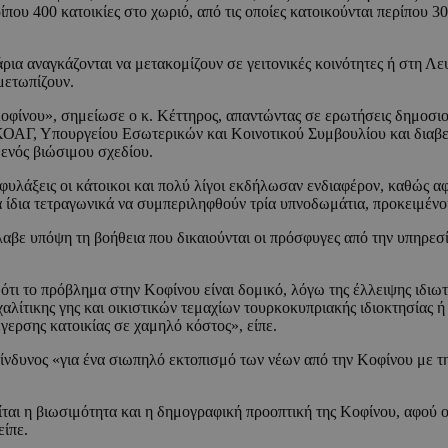
υ 400 κατοικίες στο χωριό, από τις οποίες κατοικούνται περίπου 30
άρια αναγκάζονται να μετακομίζουν σε γειτονικές κοινότητες ή στη 
μετωπίζουν.
 Κοφίνου», σημείωσε ο κ. Κέττηρος, απαντώντας σε ερωτήσεις δημοσι
ΚΟΑΓ, Υπουργείου Εσωτερικών και Κοινοτικού Συμβουλίου και διαβε
ενός βιώσιμου σχεδίου.
υλάξεις οι κάτοικοι και πολύ λίγοι εκδήλωσαν ενδιαφέρον, καθώς αφ
τα ίδια τετραγωνικά να συμπεριληφθούν τρία υπνοδωμάτια, προκειμένο
έλαβε υπόψη τη βοήθεια που δικαιούνται οι πρόσφυγες από την υπηρεσ
τι το πρόβλημα στην Κοφίνου είναι δομικό, λόγω της έλλειψης ιδιωτ
χαλίτικης γης και οικιστικών τεμαχίων τουρκοκυπριακής ιδιοκτησίας 
γερσης κατοικίας σε χαμηλό κόστος», είπε.
ίνδυνος «για ένα σιωπηλό εκτοπισμό των νέων από την Κοφίνου με την
αι η βιωσιμότητα και η δημογραφική προοπτική της Κοφίνου, αφού ο
είπε.