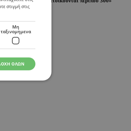
ιό, από τις οποίες κατοικούνται περίπου 300»
τε στιγμή στις
Μη
ταξινομημενα
ΔΟΧΗ ΟΛΩΝ