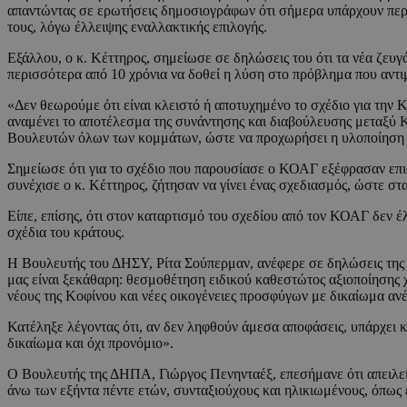
απαντώντας σε ερωτήσεις δημοσιογράφων ότι σήμερα υπάρχουν περίπο
τους, λόγω έλλειψης εναλλακτικής επιλογής.
Εξάλλου, ο κ. Κέττηρος, σημείωσε σε δηλώσεις του ότι τα νέα ζευγ
περισσότερα από 10 χρόνια να δοθεί η λύση στο πρόβλημα που αντι
«Δεν θεωρούμε ότι είναι κλειστό ή αποτυχημένο το σχέδιο για την
αναμένει το αποτέλεσμα της συνάντησης και διαβούλευσης μεταξύ 
Βουλευτών όλων των κομμάτων, ώστε να προχωρήσει η υλοποίηση 
Σημείωσε ότι για το σχέδιο που παρουσίασε ο ΚΟΑΓ εξέφρασαν επιφ
συνέχισε ο κ. Κέττηρος, ζήτησαν να γίνει ένας σχεδιασμός, ώστε σ
Είπε, επίσης, ότι στον καταρτισμό του σχεδίου από τον ΚΟΑΓ δεν 
σχέδια του κράτους.
Η Βουλευτής του ΔΗΣΥ, Ρίτα Σούπερμαν, ανέφερε σε δηλώσεις της ό
μας είναι ξεκάθαρη: θεσμοθέτηση ειδικού καθεστώτος αξιοποίησης 
νέους της Κοφίνου και νέες οικογένειες προσφύγων με δικαίωμα ανέ
Κατέληξε λέγοντας ότι, αν δεν ληφθούν άμεσα αποφάσεις, υπάρχει κ
δικαίωμα και όχι προνόμιο».
Ο Βουλευτής της ΔΗΠΑ, Γιώργος Πενηνταέξ, επεσήμανε ότι απειλείτ
άνω των εξήντα πέντε ετών, συνταξιούχους και ηλικιωμένους, όπως 