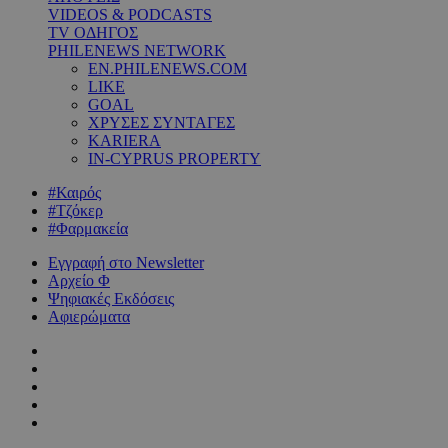
VIDEOS & PODCASTS
TV ΟΔΗΓΟΣ
PHILENEWS NETWORK
EN.PHILENEWS.COM
LIKE
GOAL
ΧΡΥΣΕΣ ΣΥΝΤΑΓΕΣ
KARIERA
IN-CYPRUS PROPERTY
#Καιρός
#Τζόκερ
#Φαρμακεία
Εγγραφή στο Newsletter
Αρχείο Φ
Ψηφιακές Εκδόσεις
Αφιερώματα