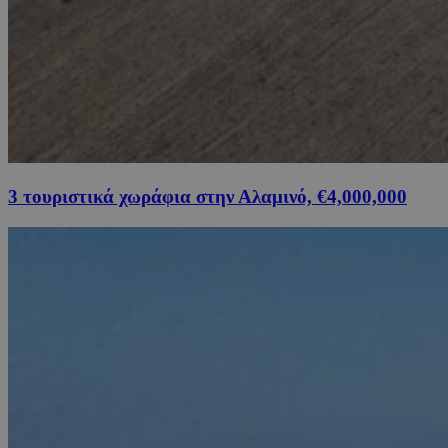
3 τουριστικά χωράφια στην Αλαμινό, €4,000,000