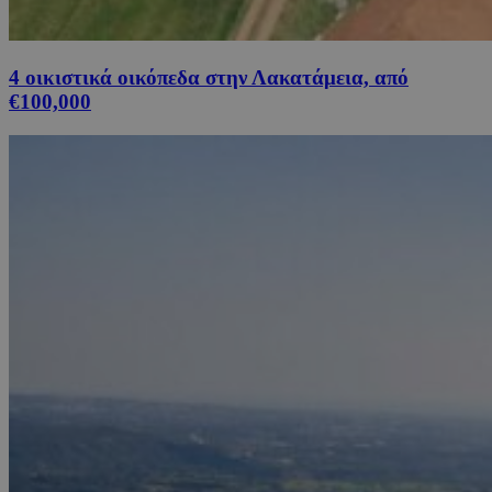
4 οικιστικά οικόπεδα στην Λακατάμεια, από
€100,000