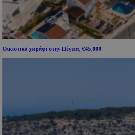
Οικιστικό χωράφι στην Πέγεια, €45,000