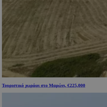
Τουριστικό χωράφι στο Μαρώνι, €225,000