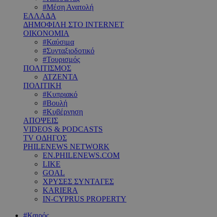
#Μέση Ανατολή
ΕΛΛΑΔΑ
ΔΗΜΟΦΙΛΗ ΣΤΟ INTERNET
ΟΙΚΟΝΟΜΙΑ
#Καύσιμα
#Συνταξιοδοτικό
#Τουρισμός
ΠΟΛΙΤΙΣΜΟΣ
ΑΤΖΕΝΤΑ
ΠΟΛΙΤΙΚΗ
#Κυπριακό
#Βουλή
#Κυβέρνηση
ΑΠΟΨΕΙΣ
VIDEOS & PODCASTS
TV ΟΔΗΓΟΣ
PHILENEWS NETWORK
EN.PHILENEWS.COM
LIKE
GOAL
ΧΡΥΣΕΣ ΣΥΝΤΑΓΕΣ
KARIERA
IN-CYPRUS PROPERTY
#Καιρός