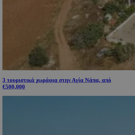
3 τουριστικά χωράφια στην Αγία Νάπα, από
€500,000