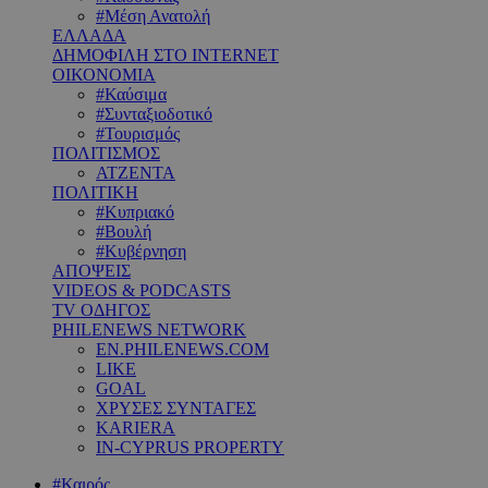
#Μέση Ανατολή
ΕΛΛΑΔΑ
ΔΗΜΟΦΙΛΗ ΣΤΟ INTERNET
ΟΙΚΟΝΟΜΙΑ
#Καύσιμα
#Συνταξιοδοτικό
#Τουρισμός
ΠΟΛΙΤΙΣΜΟΣ
ΑΤΖΕΝΤΑ
ΠΟΛΙΤΙΚΗ
#Κυπριακό
#Βουλή
#Κυβέρνηση
ΑΠΟΨΕΙΣ
VIDEOS & PODCASTS
TV ΟΔΗΓΟΣ
PHILENEWS NETWORK
EN.PHILENEWS.COM
LIKE
GOAL
ΧΡΥΣΕΣ ΣΥΝΤΑΓΕΣ
KARIERA
IN-CYPRUS PROPERTY
#Καιρός