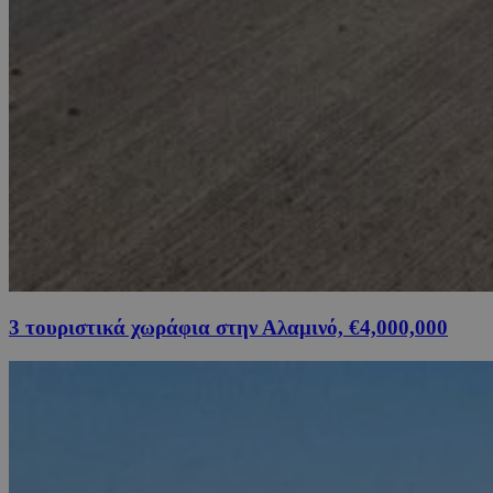
3 τουριστικά χωράφια στην Αλαμινό, €4,000,000