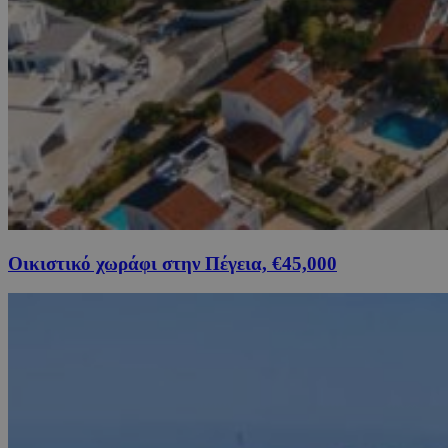
Οικιστικό χωράφι στην Πέγεια, €45,000