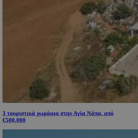
3 τουριστικά χωράφια στην Αγία Νάπα, από
€500,000