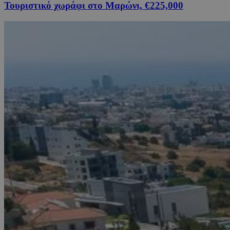
Τουριστικό χωράφι στο Μαρώνι, €225,000