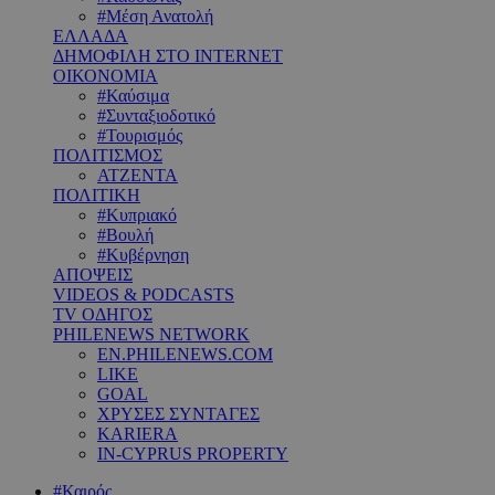
#Μέση Ανατολή
ΕΛΛΑΔΑ
ΔΗΜΟΦΙΛΗ ΣΤΟ INTERNET
ΟΙΚΟΝΟΜΙΑ
#Καύσιμα
#Συνταξιοδοτικό
#Τουρισμός
ΠΟΛΙΤΙΣΜΟΣ
ΑΤΖΕΝΤΑ
ΠΟΛΙΤΙΚΗ
#Κυπριακό
#Βουλή
#Κυβέρνηση
ΑΠΟΨΕΙΣ
VIDEOS & PODCASTS
TV ΟΔΗΓΟΣ
PHILENEWS NETWORK
EN.PHILENEWS.COM
LIKE
GOAL
ΧΡΥΣΕΣ ΣΥΝΤΑΓΕΣ
KARIERA
IN-CYPRUS PROPERTY
#Καιρός