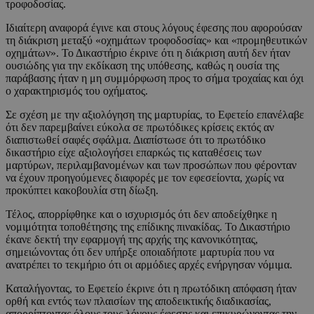
τροφοδοσίας.
Ιδιαίτερη αναφορά έγινε και στους λόγους έφεσης που αφορούσαν
τη διάκριση μεταξύ «οχημάτων τροφοδοσίας» και «προμηθευτικών
οχημάτων». Το Δικαστήριο έκρινε ότι η διάκριση αυτή δεν ήταν
ουσιώδης για την εκδίκαση της υπόθεσης, καθώς η ουσία της
παράβασης ήταν η μη συμμόρφωση προς το σήμα τροχαίας και όχι
ο χαρακτηρισμός του οχήματος.
Σε σχέση με την αξιολόγηση της μαρτυρίας, το Εφετείο επανέλαβε
ότι δεν παρεμβαίνει εύκολα σε πρωτόδικες κρίσεις εκτός αν
διαπιστωθεί σαφές σφάλμα. Διαπίστωσε ότι το πρωτόδικο
δικαστήριο είχε αξιολογήσει επαρκώς τις καταθέσεις των
μαρτύρων, περιλαμβανομένων και των προσώπων που φέρονταν
να έχουν προηγούμενες διαφορές με τον εφεσείοντα, χωρίς να
προκύπτει κακοβουλία στη δίωξη.
Τέλος, απορρίφθηκε και ο ισχυρισμός ότι δεν αποδείχθηκε η
νομιμότητα τοποθέτησης της επίδικης πινακίδας. Το Δικαστήριο
έκανε δεκτή την εφαρμογή της αρχής της κανονικότητας,
σημειώνοντας ότι δεν υπήρξε οποιαδήποτε μαρτυρία που να
ανατρέπει το τεκμήριο ότι οι αρμόδιες αρχές ενήργησαν νόμιμα.
Καταλήγοντας, το Εφετείο έκρινε ότι η πρωτόδικη απόφαση ήταν
ορθή και εντός των πλαισίων της αποδεικτικής διαδικασίας,
απορρίπτοντας όλους τους λόγους έφεσης και επικυρώνοντας την