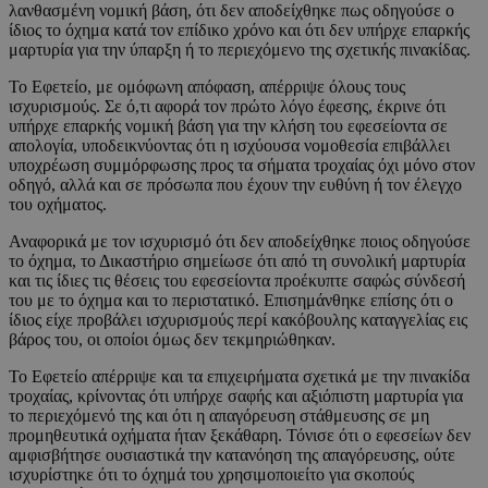
λανθασμένη νομική βάση, ότι δεν αποδείχθηκε πως οδηγούσε ο
ίδιος το όχημα κατά τον επίδικο χρόνο και ότι δεν υπήρχε επαρκής
μαρτυρία για την ύπαρξη ή το περιεχόμενο της σχετικής πινακίδας.
Το Εφετείο, με ομόφωνη απόφαση, απέρριψε όλους τους
ισχυρισμούς. Σε ό,τι αφορά τον πρώτο λόγο έφεσης, έκρινε ότι
υπήρχε επαρκής νομική βάση για την κλήση του εφεσείοντα σε
απολογία, υποδεικνύοντας ότι η ισχύουσα νομοθεσία επιβάλλει
υποχρέωση συμμόρφωσης προς τα σήματα τροχαίας όχι μόνο στον
οδηγό, αλλά και σε πρόσωπα που έχουν την ευθύνη ή τον έλεγχο
του οχήματος.
Αναφορικά με τον ισχυρισμό ότι δεν αποδείχθηκε ποιος οδηγούσε
το όχημα, το Δικαστήριο σημείωσε ότι από τη συνολική μαρτυρία
και τις ίδιες τις θέσεις του εφεσείοντα προέκυπτε σαφώς σύνδεσή
του με το όχημα και το περιστατικό. Επισημάνθηκε επίσης ότι ο
ίδιος είχε προβάλει ισχυρισμούς περί κακόβουλης καταγγελίας εις
βάρος του, οι οποίοι όμως δεν τεκμηριώθηκαν.
Το Εφετείο απέρριψε και τα επιχειρήματα σχετικά με την πινακίδα
τροχαίας, κρίνοντας ότι υπήρχε σαφής και αξιόπιστη μαρτυρία για
το περιεχόμενό της και ότι η απαγόρευση στάθμευσης σε μη
προμηθευτικά οχήματα ήταν ξεκάθαρη. Τόνισε ότι ο εφεσείων δεν
αμφισβήτησε ουσιαστικά την κατανόηση της απαγόρευσης, ούτε
ισχυρίστηκε ότι το όχημά του χρησιμοποιείτο για σκοπούς