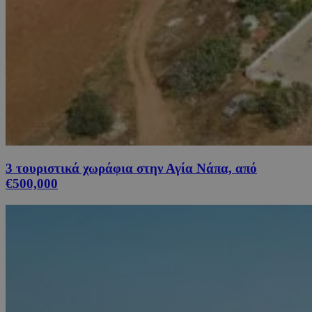
3 τουριστικά χωράφια στην Αγία Νάπα, από
€500,000