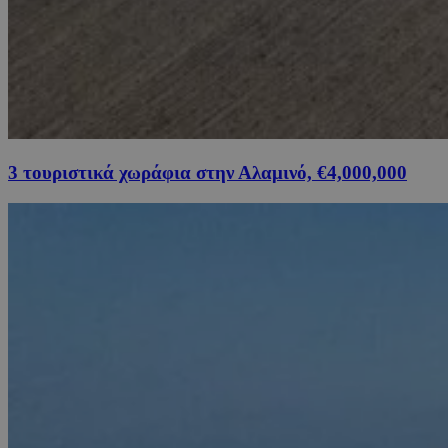
3 τουριστικά χωράφια στην Αλαμινό, €4,000,000