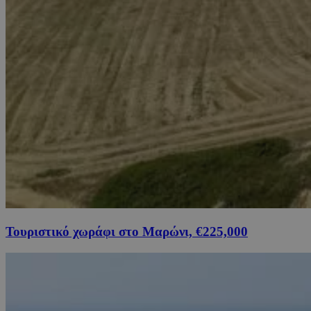
Τουριστικό χωράφι στο Μαρώνι, €225,000