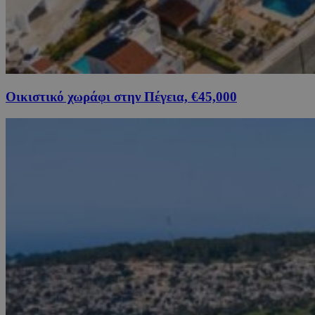
Οικιστικό χωράφι στην Πέγεια, €45,000