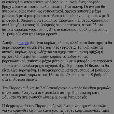
οι οποίες δεν αποκλείεται να δώσουν μεμονωμένες ελαφρές
βροχές. Στην ατμόσφαιρα θα παρατηρείται σκόνη. Οι άνεμοι θα
πνέουν κυρίως νότιοι ως νοτιοδυτικοί, αρχικά ασθενείς μέχρι
μέτριοι, 3 με 4 μποφόρ και σταδιακά τοπικά μέχρι ισχυροί, 4 με 5
μποφόρ. Η θάλασσα θα είναι λίγο ταραγμένη. Η θερμοκρασία θα
ανέλθει γύρω στους 31 βαθμούς στο εσωτερικό, στους 25 στα
δυτικά παράλια, γύρω στους 27 στα υπόλοιπα παράλια και στους
21 βαθμούς στα ψηλότερα ορεινά.
Απόψε, ο
καιρός
θα είναι κυρίως αίθριος, αλλά κατά διαστήματα θα
παρατηρούνται αυξημένες χαμηλές νεφώσεις. Τοπικά, κατά τις
αυγινές κυρίως ώρες ενδέχεται να σχηματιστεί αραιή ομίχλη ή
ομίχλη. Οι άνεμοι θα πνέουν κυρίως νοτιοδυτικοί ως
βορειοδυτικοί, ασθενείς μέχρι μέτριοι, 3 με 4 μποφόρ και παροδικά
τοπικά στα παράλια μέχρι ισχυροί, 4 με 5 μποφόρ. Η θάλασσα θα
είναι λίγο ταραγμένη. Η θερμοκρασία θα πέσει στους 14 βαθμούς
στο εσωτερικό, γύρω στους 16 στα παράλια και στους 9 βαθμούς
στα ψηλότερα ορεινά.
Την Παρασκευή και το Σαββατοκύριακο ο καιρός θα είναι μερικώς
συννεφιασμένος, ενώ δεν αποκλείεται την Παρασκευή και το
Σάββατο να σημειωθούν λίγες μεμονωμένες βροχές.
Η θερμοκρασία την Παρασκευή αναμένεται να σημειώσει πτώση,
για να κυμανθεί λίγο πιο κάτω από τις μέσες κλιματολογικές τιμές