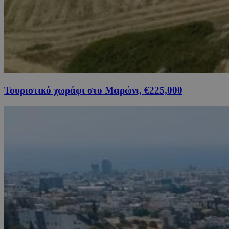
Τουριστικό χωράφι στο Μαρώνι, €225,000