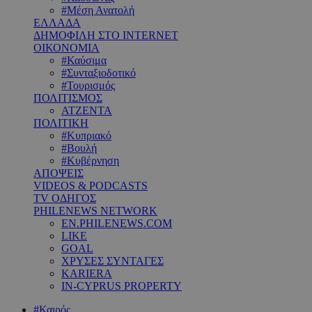
#Μέση Ανατολή
ΕΛΛΑΔΑ
ΔΗΜΟΦΙΛΗ ΣΤΟ INTERNET
ΟΙΚΟΝΟΜΙΑ
#Καύσιμα
#Συνταξιοδοτικό
#Τουρισμός
ΠΟΛΙΤΙΣΜΟΣ
ΑΤΖΕΝΤΑ
ΠΟΛΙΤΙΚΗ
#Κυπριακό
#Βουλή
#Κυβέρνηση
ΑΠΟΨΕΙΣ
VIDEOS & PODCASTS
TV ΟΔΗΓΟΣ
PHILENEWS NETWORK
EN.PHILENEWS.COM
LIKE
GOAL
ΧΡΥΣΕΣ ΣΥΝΤΑΓΕΣ
KARIERA
IN-CYPRUS PROPERTY
#Καιρός