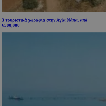
3 τουριστικά χωράφια στην Αγία Νάπα, από
€500,000