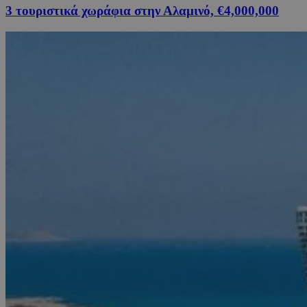
3 τουριστικά χωράφια στην Αλαμινό, €4,000,000