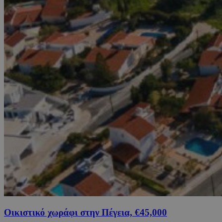
Οικιστικό χωράφι στην Πέγεια, €45,000