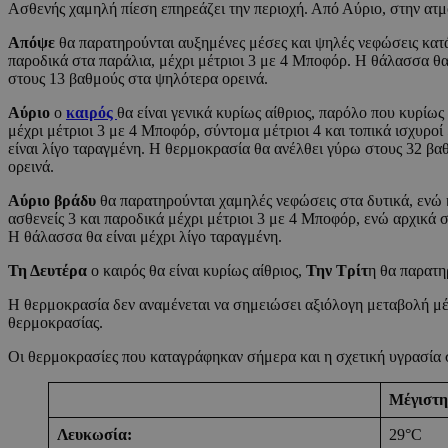
Ασθενής χαμηλή πίεση επηρεάζει την περιοχή. Από Αύριο, στην ατμ
Απόψε
θα παρατηρούνται αυξημένες μέσες και ψηλές νεφώσεις κατά 
παροδικά στα παράλια, μέχρι μέτριοι 3 με 4 Μποφόρ. Η θάλασσα θα
στους 13 βαθμούς στα ψηλότερα ορεινά.
Αύριο
ο
καιρός
θα είναι γενικά κυρίως αίθριος, παρόλο που κυρίω
μέχρι μέτριοι 3 με 4 Μποφόρ, σύντομα μέτριοι 4 και τοπικά ισχυρο
είναι λίγο ταραγμένη. Η θερμοκρασία θα ανέλθει γύρω στους 32 βα
ορεινά.
Αύριο βράδυ
θα παρατηρούνται χαμηλές νεφώσεις στα δυτικά, ενώ κα
ασθενείς 3 και παροδικά μέχρι μέτριοι 3 με 4 Μποφόρ, ενώ αρχικά 
Η θάλασσα θα είναι μέχρι λίγο ταραγμένη.
Τη Δευτέρα
ο καιρός θα είναι κυρίως αίθριος,
Την Τρίτ
η θα παρατη
Η θερμοκρασία δεν αναμένεται να σημειώσει αξιόλογη μεταβολή μέχρι
θερμοκρασίας.
Οι θερμοκρασίες που καταγράφηκαν σήμερα και η σχετική υγρασία σ
Μέγιστη
Λευκωσία:
29°C