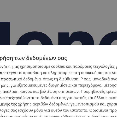
ρήση των δεδομένων σας
εργάτες μας χρησιμοποιούμε cookies και παρόμοιες τεχνολογίες 
ι να έχουμε πρόσβαση σε πληροφορίες στη συσκευή σας και να
 προσωπικά δεδομένα, όπως τη διεύθυνση IP σας, μοναδικά αν
σης, για εξατομικευμένες διαφημίσεις και περιεχόμενο, μέτρη
υ, ανάλυση κοινού και βελτίωση υπηρεσιών.
Προμηθευτές τρίτων
 να επεξεργάζονται τα δεδομένα σας για αυτούς και άλλους σκο
ένης της χρήσης ακριβών δεδομένων γεωεντοπισμού και χαρα
λογές σας ισχύουν μόνο για αυτόν τον ιστότοπο. Ορισμένοι πρ
 έννομο συμφέρον αντί για συγκατάθεση· έχετε το δικαίωμα να α