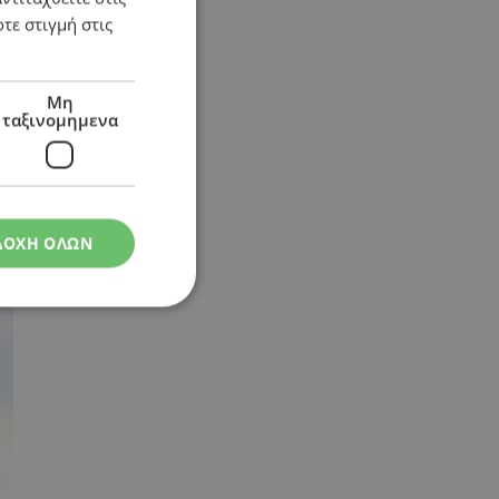
τε στιγμή στις
Μη
ταξινομημενα
ΔΟΧΗ ΟΛΩΝ