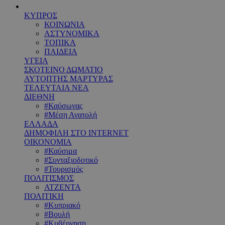
ΚΥΠΡΟΣ
ΚΟΙΝΩΝΙΑ
ΑΣΤΥΝΟΜΙΚΑ
ΤΟΠΙΚΑ
ΠΑΙΔΕΙΑ
ΥΓΕΙΑ
ΣΚΟΤΕΙΝΟ ΔΩΜΑΤΙΟ
ΑΥΤΟΠΤΗΣ ΜΑΡΤΥΡΑΣ
ΤΕΛΕΥΤΑΙΑ ΝΕΑ
ΔΙΕΘΝΗ
#Καύσωνας
#Μέση Ανατολή
ΕΛΛΑΔΑ
ΔΗΜΟΦΙΛΗ ΣΤΟ INTERNET
ΟΙΚΟΝΟΜΙΑ
#Καύσιμα
#Συνταξιοδοτικό
#Τουρισμός
ΠΟΛΙΤΙΣΜΟΣ
ΑΤΖΕΝΤΑ
ΠΟΛΙΤΙΚΗ
#Κυπριακό
#Βουλή
#Κυβέρνηση