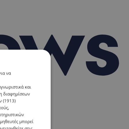
για να
αγνωριστικά και
ση διαφημίσεων
 (1913)
πούς,
κτηριστικών
ομηθευτές μπορεί
ντιταχθείτε στις