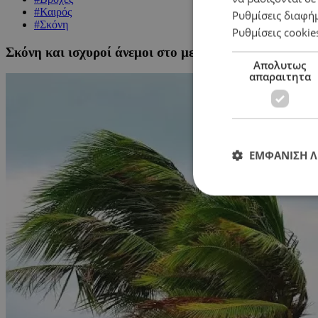
#Καιρός
Ρυθμίσεις διαφή
#Σκόνη
Ρυθμίσεις cookie
Σκόνη και ισχυροί άνεμοι στο μενού του καιρού – Πότ
Απολυτως
απαραιτητα
ΕΜΦΑΝΙΣΗ 