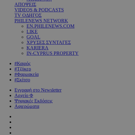
ΑΠΟΨΕΙΣ
VIDEOS & PODCASTS
TV ΟΔΗΓΟΣ
PHILENEWS NETWORK
EN.PHILENEWS.COM
LIKE
GOAL
ΧΡΥΣΕΣ ΣΥΝΤΑΓΕΣ
KARIERA
IN-CYPRUS PROPERTY
#Καιρός
#Τζόκερ
#Φαρμακεία
#Σκίτσο
Εγγραφή στο Newsletter
Αρχείο Φ
Ψηφιακές Εκδόσεις
Αφιερώματα