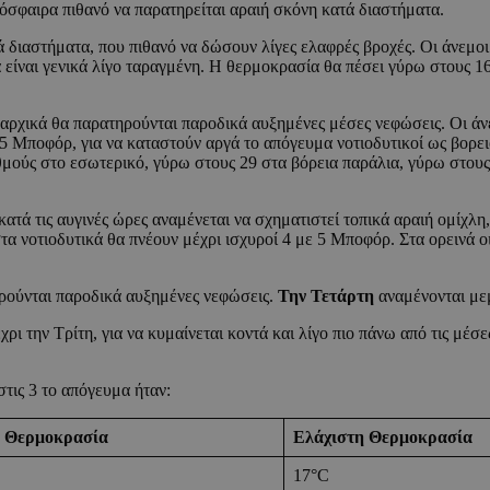
όσφαιρα πιθανό να παρατηρείται αραιή σκόνη κατά διαστήματα.
διαστήματα, που πιθανό να δώσουν λίγες ελαφρές βροχές. Οι άνεμοι θ
 είναι γενικά λίγο ταραγμένη. Η θερμοκρασία θα πέσει γύρω στους 1
ς αρχικά θα παρατηρούνται παροδικά αυξημένες μέσες νεφώσεις. Οι άνε
ί 5 Μποφόρ, για να καταστούν αργά το απόγευμα νοτιοδυτικοί ως βορε
θμούς στο εσωτερικό, γύρω στους 29 στα βόρεια παράλια, γύρω στου
τά τις αυγινές ώρες αναμένεται να σχηματιστεί τοπικά αραιή ομίχλη,
στα νοτιοδυτικά θα πνέουν μέχρι ισχυροί 4 με 5 Μποφόρ. Στα ορεινά ο
ρούνται παροδικά αυξημένες νεφώσεις.
Την Τετάρτη
αναμένονται μεμ
 την Τρίτη, για να κυμαίνεται κοντά και λίγο πιο πάνω από τις μέσε
τις 3 το απόγευμα ήταν:
 Θερμοκρασία
Ελάχιστη Θερμοκρασία
17°C