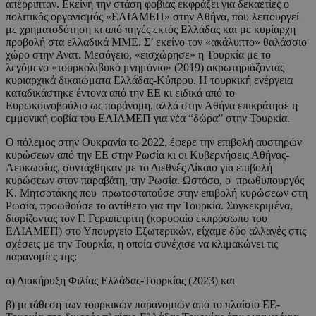
απέρριπταν. Εκείνη την στάση φοβίας εκφράζει για δεκαετίες ο
πολιτικός οργανισμός «ΕΛΙΑΜΕΠ» στην Αθήνα, που λειτουργεί
με χρηματοδότηση κι από πηγές εκτός Ελλάδας και με κυρίαρχη
προβολή στα ελλαδικά ΜΜΕ. Σ’ εκείνο τον «ακάλυπτο» θαλάσσιο
χώρο στην Ανατ. Μεσόγειο, «εισχώρησε» η Τουρκία με το
λεγόμενο «τουρκολιβυκό μνημόνιο» (2019) ακρωτηριάζοντας
κυριαρχικά δικαιώματα Ελλάδας-Κύπρου. Η τουρκική ενέργεια
καταδικάστηκε έντονα από την ΕΕ κι ειδικά από το
Ευρωκοινοβούλιο ως παράνομη, αλλά στην Αθήνα επικράτησε η
εμμονική φοβία του ΕΛΙΑΜΕΠ για νέα “δώρα” στην Τουρκία.
Ο πόλεμος στην Ουκρανία το 2022, έφερε την επιβολή αυστηρών
κυρώσεων από την ΕΕ στην Ρωσία κι οι Κυβερνήσεις Αθήνας-
Λευκωσίας, συντάχθηκαν με το Διεθνές Δίκαιο για επιβολή
κυρώσεων στον παραβάτη, την Ρωσία. Ωστόσο, ο πρωθυπουργός
Κ. Μητσοτάκης που πρωτοστατούσε στην επιβολή κυρώσεων στη
Ρωσία, προωθούσε το αντίθετο για την Τουρκία. Συγκεκριμένα,
διορίζοντας τον Γ. Γεραπετρίτη (κορυφαίο εκπρόσωπο του
ΕΛΙΑΜΕΠ) στο Υπουργείο Εξωτερικών, είχαμε δύο αλλαγές στις
σχέσεις με την Τουρκία, η οποία συνέχισε να κλιμακώνει τις
παρανομίες της:
α) Διακήρυξη Φιλίας Ελλάδας-Τουρκίας (2023) και
β) μετάθεση των τουρκικών παρανομιών από το πλαίσιο ΕΕ-