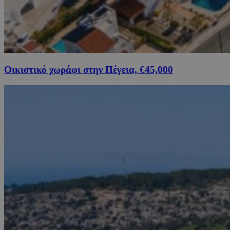
Οικιστικό χωράφι στην Πέγεια, €45,000