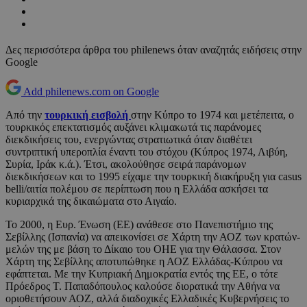
Δες περισσότερα άρθρα του philenews όταν αναζητάς ειδήσεις στην
Google
Add philenews.com on Google
Από την
τουρκική εισβολή
στην Κύπρο το 1974 και μετέπειτα, ο
τουρκικός επεκτατισμός αυξάνει κλιμακωτά τις παράνομες
διεκδικήσεις του, ενεργώντας στρατιωτικά όταν διαθέτει
συντριπτική υπεροπλία έναντι του στόχου (Κύπρος 1974, Λιβύη,
Συρία, Ιράκ κ.ά.). Έτσι, ακολούθησε σειρά παράνομων
διεκδικήσεων και το 1995 είχαμε την τουρκική διακήρυξη για casus
belli/αιτία πολέμου σε περίπτωση που η Ελλάδα ασκήσει τα
κυριαρχικά της δικαιώματα στο Αιγαίο.
Το 2000, η Ευρ. Ένωση (ΕΕ) ανάθεσε στο Πανεπιστήμιο της
Σεβίλλης (Ισπανία) να απεικονίσει σε Χάρτη την ΑΟΖ των κρατών-
μελών της με βάση το Δίκαιο του ΟΗΕ για την Θάλασσα. Στον
Χάρτη της Σεβίλλης αποτυπώθηκε η ΑΟΖ Ελλάδας-Κύπρου να
εφάπτεται. Με την Κυπριακή Δημοκρατία εντός της ΕΕ, ο τότε
Πρόεδρος Τ. Παπαδόπουλος καλούσε διορατικά την Αθήνα να
οριοθετήσουν ΑΟΖ, αλλά διαδοχικές Ελλαδικές Κυβερνήσεις το