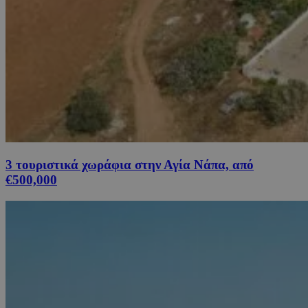
3 τουριστικά χωράφια στην Αγία Νάπα, από
€500,000