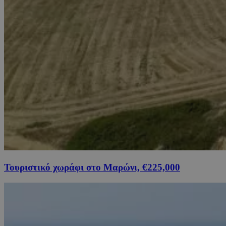
Τουριστικό χωράφι στο Μαρώνι, €225,000