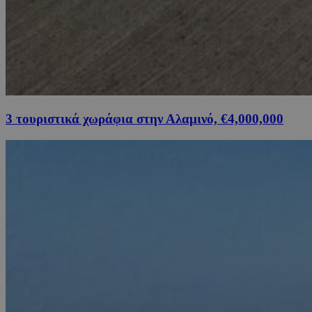
3 τουριστικά χωράφια στην Αλαμινό, €4,000,000