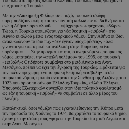
Τουρκία στο διμερές πλαίσιο Ελλάδας Τουρκίας όπως για χρόνια
επιζητούσε η Τουρκία.
Με την «Διακήρυξη Φιλίας» σε .. ισχύ, τουρκικά σκάφη
παρεμποδίζουν ακόμη και την πόντιση καλωδίων σε διεθνή ύδατα
ενώ η Αθήνα παρακολουθεί … «ψύχραιμα» παρέχοντας «δώρα».
Τώρα, η Τουρκία ετοιμάζεται για νέα θεσμική «εισβολή» στο
Αιγαίο κι αλλού μέσω ενός τουρκικού νόμου. Στην Αθήνα οι ίδιοι
ανακυκλώνουν τα ίδια π.χ. «δεν έγιναν υποχωρήσεις», «όλα
γίνονται για εσωτερική κατανάλωση στην Τουρκία», «είναι
παράνομα» …. Στην πραγματικότητα, ο αναμενόμενος τουρκικός
νόμος μετατρέπει την «απειλή πολέμου» του 1995, σε τουρκική
«εισβολή»: Οτιδήποτε συμβαίνει στο μισό Αιγαίο και Ανατ.
Μεσόγειο, πρέπει να έχει την έγκριση της Τουρκίας. Πρόκειται για
την πλέον προχωρημένη τουρκική θεσμική «εισβολή» μέσω
τουρκικού νόμου, η οποία ανατρέπει την Συνθήκη της Λωζάνης του
1923 που όρισε τα σύνορα Ελλάδας-Τουρκίας, αλλά ο Έλληνας
Υπουργός Εξωτερικών συνεχίζει στον ίδιο πολιτικό φαφλατισμό
ως εάν η τουρκική «εισβολή» να συμβαίνει σε άλλο μέρος του
πλανήτη.
Καταληκτικά, όσοι νόμιζαν πως εγκαταλείποντας την Κύπρο μετά
την προδοσία της Χούντας το 1974, θα χορτάσει το τουρκικό θηρίο,
έχουν με την στάση τους «φέρει» την Τουρκία στο μισό Αιγαίο και
στην Ανατ. Μεσόγειο.