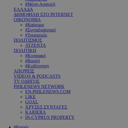
#Μέση Ανατολή
ΕΛΛΑΔΑ
ΔΗΜΟΦΙΛΗ ΣΤΟ INTERNET
ΟΙΚΟΝΟΜΙΑ
#Καύσιμα
#Συνταξιοδοτικό
#Τουρισμός
ΠΟΛΙΤΙΣΜΟΣ
ΑΤΖΕΝΤΑ
ΠΟΛΙΤΙΚΗ
#Κυπριακό
#Βουλή
#Κυβέρνηση
ΑΠΟΨΕΙΣ
VIDEOS & PODCASTS
TV ΟΔΗΓΟΣ
PHILENEWS NETWORK
EN.PHILENEWS.COM
LIKE
GOAL
ΧΡΥΣΕΣ ΣΥΝΤΑΓΕΣ
KARIERA
IN-CYPRUS PROPERTY
#Καιρός