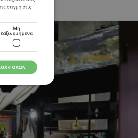
τε στιγμή στις
εο)
Μη
ταξινομημενα
ΔΟΧΗ ΟΛΩΝ