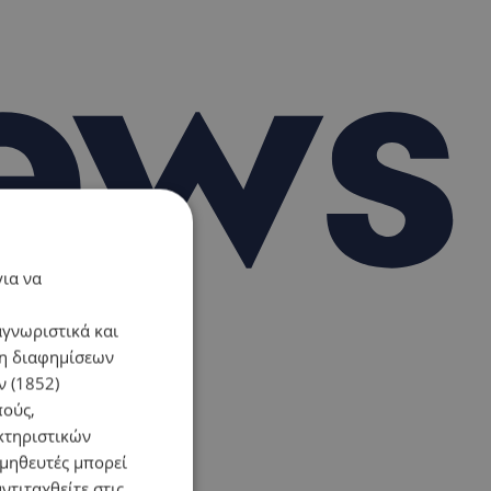
για να
αγνωριστικά και
ση διαφημίσεων
 (1852)
πούς,
κτηριστικών
ομηθευτές μπορεί
ντιταχθείτε στις