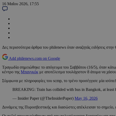
16 Μαΐου 2026, 17:55
Δες περισσότερα άρθρα του philenews όταν αναζητάς ειδήσεις στην
Add philenews.com on Google
Τραγωδία σημειώθηκε το απόγευμα του Σαββάτου (16/5), όταν κάτω
κέντρο της
Μπανγκόκ
με αποτέλεσμα τουλάχιστον 8 άτομα να χάσουν
Σύμφωνα με πληροφορίες του scmp, το τρένο προσέγγισε μία ισόπεδ
BREAKING: Train has collided with bus in Bangkok, at least 8
— Insider Paper (@TheInsiderPaper)
May 16, 2026
Δυνάμεις της Πυροσβεστικής και διασώστες απέκλεισαν το σημείο, 
Οι πεζοί απομακρύνθηκαν από την πολυσύχναστη διασταύρωση στο κέ