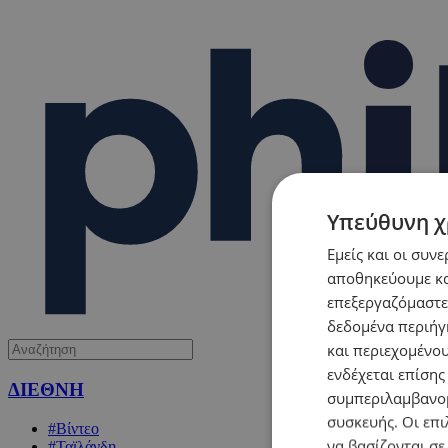
Υπεύθυνη χ
Εμείς και οι συν
αποθηκεύουμε κα
επεξεργαζόμαστε
δεδομένα περιήγη
και περιεχομένο
ενδέχεται επίσης
ΔΙΕΘΝΗ
συμπεριλαμβανομ
συσκευής. Οι επι
#Βίντεο
να βασίζονται σε
#Ταϊλάνδη