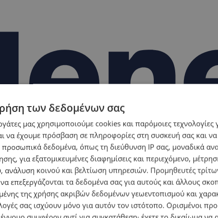
ρήση των δεδομένων σας
εργάτες μας χρησιμοποιούμε cookies και παρόμοιες τεχνολογίες 
ι να έχουμε πρόσβαση σε πληροφορίες στη συσκευή σας και να
 προσωπικά δεδομένα, όπως τη διεύθυνση IP σας, μοναδικά αν
σης, για εξατομικευμένες διαφημίσεις και περιεχόμενο, μέτρη
υ, ανάλυση κοινού και βελτίωση υπηρεσιών.
Προμηθευτές τρίτων
 να επεξεργάζονται τα δεδομένα σας για αυτούς και άλλους σκο
ένης της χρήσης ακριβών δεδομένων γεωεντοπισμού και χαρα
λογές σας ισχύουν μόνο για αυτόν τον ιστότοπο. Ορισμένοι πρ
 έννομο συμφέρον αντί για συγκατάθεση· έχετε το δικαίωμα να α