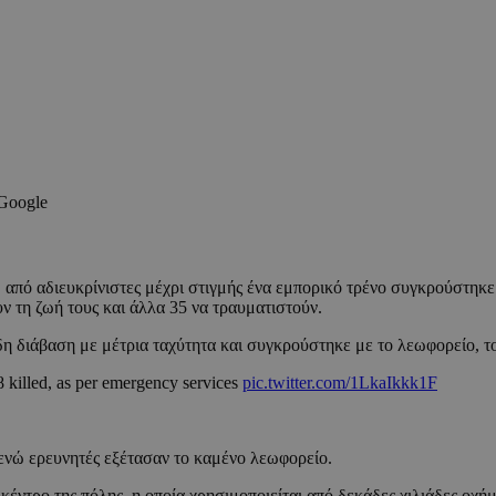
 Google
 από αδιευκρίνιστες μέχρι στιγμής ένα εμπορικό τρένο συγκρούστη
 τη ζωή τους και άλλα 35 να τραυματιστούν.
η διάβαση με μέτρια ταχύτητα και συγκρούστηκε με το λεωφορείο, το
 killed, as per emergency services
pic.twitter.com/1LkaIkkk1F
ενώ ερευνητές εξέτασαν το καμένο λεωφορείο.
ντρο της πόλης, η οποία χρησιμοποιείται από δεκάδες χιλιάδες οχή