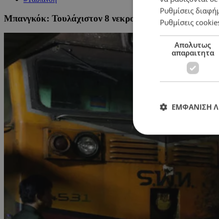
Ρυθμίσεις διαφή
Μπανγκόκ: Τουλάχιστον 8 νεκροί και 35 τραυματίες 
Ρυθμίσεις cookie
Απολυτως
απαραιτητα
ΕΜΦΑΝΙΣΗ 