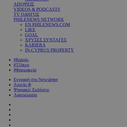
ΑΠΟΨΕΙΣ
VIDEOS & PODCASTS
TV ΟΔΗΓΟΣ
PHILENEWS NETWORK
EN.PHILENEWS.COM
LIKE
GOAL
ΧΡΥΣΕΣ ΣΥΝΤΑΓΕΣ
KARIERA
IN-CYPRUS PROPERTY
#Καιρός
#Τζόκερ
#Φαρμακεία
Εγγραφή στο Newsletter
Αρχείο Φ
Ψηφιακές Εκδόσεις
Αφιερώματα