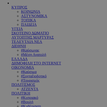
ΚΥΠΡΟΣ
ΚΟΙΝΩΝΙΑ
ΑΣΤΥΝΟΜΙΚΑ
ΤΟΠΙΚΑ
ΠΑΙΔΕΙΑ
ΥΓΕΙΑ
ΣΚΟΤΕΙΝΟ ΔΩΜΑΤΙΟ
ΑΥΤΟΠΤΗΣ ΜΑΡΤΥΡΑΣ
ΤΕΛΕΥΤΑΙΑ ΝΕΑ
ΔΙΕΘΝΗ
#Καύσωνας
#Μέση Ανατολή
ΕΛΛΑΔΑ
ΔΗΜΟΦΙΛΗ ΣΤΟ INTERNET
ΟΙΚΟΝΟΜΙΑ
#Καύσιμα
#Συνταξιοδοτικό
#Τουρισμός
ΠΟΛΙΤΙΣΜΟΣ
ΑΤΖΕΝΤΑ
ΠΟΛΙΤΙΚΗ
#Κυπριακό
#Βουλή
#Κυβέρνηση