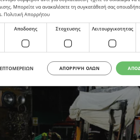
μισης
. Μπορείτε να ανακαλέσετε τη συγκατάθεσή σας οποιαδήπο
μετά από σύγκρουση τρένου με αστικό λεωφορείο (βίντ
s
.
Πολιτική Απορρήτου
Αποδοσης
Στοχευσης
Λειτουργικοτητας
ΛΕΠΤΟΜΕΡΕΙΩΝ
ΑΠΌΡΡΙΨΗ ΌΛΩΝ
ΑΠΟ