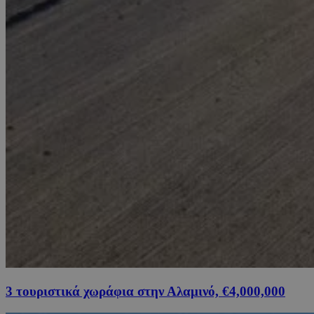
3 τουριστικά χωράφια στην Αλαμινό, €4,000,000