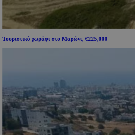
Τουριστικό χωράφι στο Μαρώνι, €225,000