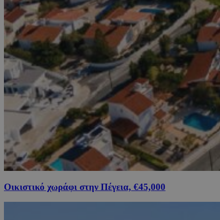
Οικιστικό χωράφι στην Πέγεια, €45,000