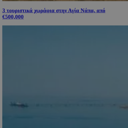
3 τουριστικά χωράφια στην Αγία Νάπα, από
€500,000