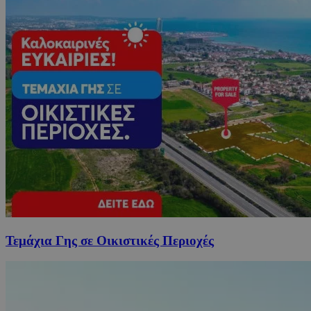
Τεμάχια Γης σε Οικιστικές Περιοχές