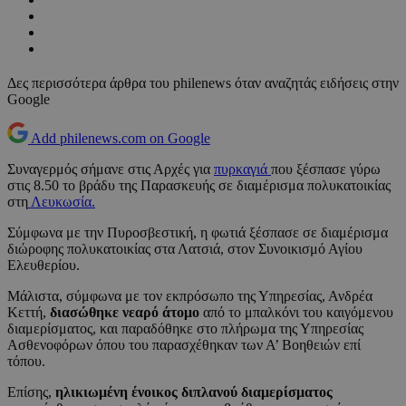
Δες περισσότερα άρθρα του philenews όταν αναζητάς ειδήσεις στην
Google
Add philenews.com on Google
Συναγερμός σήμανε στις Αρχές για
πυρκαγιά
που ξέσπασε γύρω
στις 8.50 το βράδυ της Παρασκευής σε διαμέρισμα πολυκατοικίας
στη
Λευκωσία.
Σύμφωνα με την Πυροσβεστική, η φωτιά ξέσπασε σε διαμέρισμα
διώροφης πολυκατοικίας στα Λατσιά, στον Συνοικισμό Αγίου
Ελευθερίου.
Μάλιστα, σύμφωνα με τον εκπρόσωπο της Υπηρεσίας, Ανδρέα
Κεττή,
διασώθηκε νεαρό άτομο
από το μπαλκόνι του καιγόμενου
διαμερίσματος, και παραδόθηκε στο πλήρωμα της Υπηρεσίας
Ασθενοφόρων όπου του παρασχέθηκαν των Α’ Βοηθειών επί
τόπου.
Επίσης,
ηλικιωμένη ένοικος διπλανού διαμερίσματος