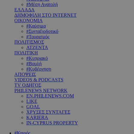
#Μέση Ανατολή
ΕΛΛΑΔΑ
ΔΗΜΟΦΙΛΗ ΣΤΟ INTERNET
ΟΙΚΟΝΟΜΙΑ
#Καύσιμα
#Συνταξιοδοτικό
#Τουρισμός
ΠΟΛΙΤΙΣΜΟΣ
ΑΤΖΕΝΤΑ
ΠΟΛΙΤΙΚΗ
#Κυπριακό
#Βουλή
#Κυβέρνηση
ΑΠΟΨΕΙΣ
VIDEOS & PODCASTS
TV ΟΔΗΓΟΣ
PHILENEWS NETWORK
EN.PHILENEWS.COM
LIKE
GOAL
ΧΡΥΣΕΣ ΣΥΝΤΑΓΕΣ
KARIERA
IN-CYPRUS PROPERTY
#Καιρός