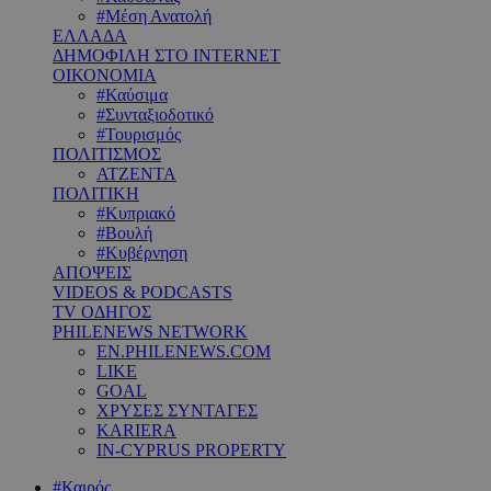
#Μέση Ανατολή
ΕΛΛΑΔΑ
ΔΗΜΟΦΙΛΗ ΣΤΟ INTERNET
ΟΙΚΟΝΟΜΙΑ
#Καύσιμα
#Συνταξιοδοτικό
#Τουρισμός
ΠΟΛΙΤΙΣΜΟΣ
ΑΤΖΕΝΤΑ
ΠΟΛΙΤΙΚΗ
#Κυπριακό
#Βουλή
#Κυβέρνηση
ΑΠΟΨΕΙΣ
VIDEOS & PODCASTS
TV ΟΔΗΓΟΣ
PHILENEWS NETWORK
EN.PHILENEWS.COM
LIKE
GOAL
ΧΡΥΣΕΣ ΣΥΝΤΑΓΕΣ
KARIERA
IN-CYPRUS PROPERTY
#Καιρός