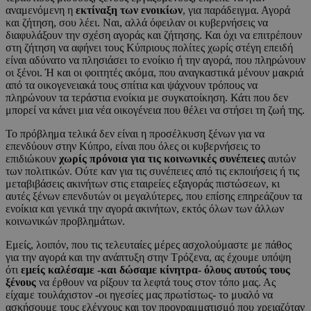
αναμενόμενη η
εκτίναξη των ενοικίων
, για παράδειγμα. Αγορά
και ζήτηση, σου λέει. Ναι, αλλά όφειλαν οι κυβερνήσεις να
διαφυλάξουν την σχέση αγοράς και ζήτησης. Και όχι να επιτρέπουν
στη ζήτηση να αφήνει τους Κύπριους πολίτες χωρίς στέγη επειδή
είναι αδύνατο να πλησιάσει το ενοίκιο ή την αγορά, που πληρώνουν
οι ξένοι. Ή και οι φοιτητές ακόμα, που αναγκαστικά μένουν μακριά
από τα οικογενειακά τους σπίτια και ψάχνουν τρόπους να
πληρώνουν τα τεράστια ενοίκια με συγκατοίκηση. Κάτι που δεν
μπορεί να κάνει μια νέα οικογένεια που θέλει να στήσει τη ζωή της.
Το πρόβλημα τελικά δεν είναι η προσέλκυση ξένων για να
επενδύουν στην Κύπρο, είναι που όλες οι κυβερνήσεις το
επιδιώκουν
χωρίς πρόνοια για τις κοινωνικές συνέπειες
αυτών
των πολιτικών. Ούτε καν για τις συνέπειες από τις εκποιήσεις ή τις
μεταβιβάσεις ακινήτων στις εταιρείες εξαγοράς πιστώσεων, κι
αυτές ξένων επενδυτών οι μεγαλύτερες, που επίσης επηρεάζουν τα
ενοίκια και γενικά την αγορά ακινήτων, εκτός όλων των άλλων
κοινωνικών προβλημάτων.
Εμείς, λοιπόν, που τις τελευταίες μέρες ασχολούμαστε με πάθος
για την αγορά και την ανάπτυξη στην Τρόζενα, ας έχουμε υπόψη
ότι
εμείς καλέσαμε -και δώσαμε κίνητρα- όλους αυτούς τους
ξένους
να έρθουν να ρίξουν τα λεφτά τους στον τόπο μας. Ας
είχαμε τουλάχιστον -οι ηγεσίες μας πρωτίστως- το μυαλό να
ασκήσουμε τους ελέγχους και τον προγραμματισμό που χρειαζόταν