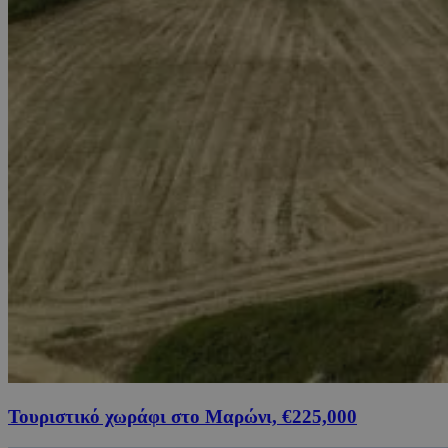
Τουριστικό χωράφι στο Μαρώνι, €225,000