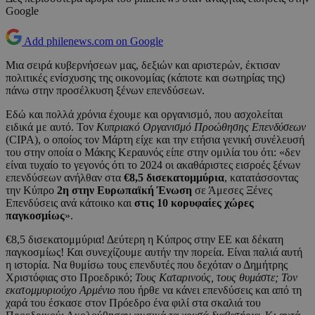
Google
Add philenews.com on Google
Μια σειρά κυβερνήσεων μας, δεξιών και αριστερών, έκτισαν
πολιτικές ενίσχυσης της οικονομίας (κάποτε και σωτηρίας της)
πάνω στην προσέλκυση ξένων επενδύσεων.
Εδώ και πολλά χρόνια έχουμε και οργανισμό, που ασχολείται
ειδικά με αυτό. Τον
Κυπριακό Οργανισμό Προώθησης Επενδύσεων
(CIPA), ο οποίος τον Μάρτη είχε και την ετήσια γενική συνέλευσή
του στην οποία ο Μάκης Κεραυνός είπε στην ομιλία του ότι: «δεν
είναι τυχαίο το γεγονός ότι το 2024 οι ακαθάριστες εισροές ξένων
επενδύσεων ανήλθαν στα
€8,5 δισεκατομμύρια
, κατατάσσοντας
την Κύπρο
2η στην Ευρωπαϊκή Ένωση
σε Άμεσες Ξένες
Επενδύσεις ανά κάτοικο και
στις 10 κορυφαίες χώρες
παγκοσμίως
».
€8,5 δισεκατομμύρια! Δεύτερη η Κύπρος στην ΕΕ και δέκατη
παγκοσμίως! Και συνεχίζουμε αυτήν την πορεία. Είναι παλιά αυτή
η ιστορία. Να θυμίσω τους επενδυτές που δεχόταν ο Δημήτρης
Χριστόφιας στο Προεδρικό;
Τους Καταρινούς, τους θυμάστε; Τον
εκατομμυριούχο Αρμένιο
που ήρθε να κάνει επενδύσεις και από τη
χαρά του έσκασε στον Πρόεδρο ένα φιλί στα σκαλιά του