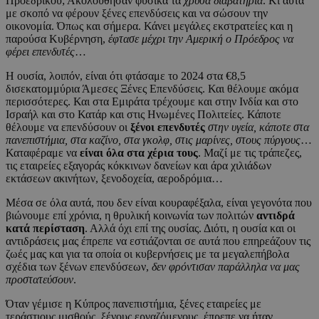
Προεδρικού; Ακολούθησαν φυσικά τα
χρυσά διαβατήρια
. Κι αυτά
με σκοπό να φέρουν ξένες επενδύσεις και να σώσουν την
οικονομία. Όπως και σήμερα. Κάνει μεγάλες εκστρατείες και η
παρούσα Κυβέρνηση,
έφτασε μέχρι την Αμερική ο Πρόεδρος να
φέρει επενδυτές
…
Η ουσία, λοιπόν, είναι ότι φτάσαμε το 2024 στα €8,5
δισεκατομμύρια Άμεσες Ξένες Επενδύσεις. Και θέλουμε ακόμα
περισσότερες. Και στα Εμιράτα τρέχουμε και στην Ινδία και στο
Ισραήλ και στο Κατάρ και στις Ηνωμένες Πολιτείες. Κάποτε
θέλουμε να επενδύσουν οι
ξένοι επενδυτές
στην υγεία, κάποτε στα
πανεπιστήμια, στα καζίνο, στα γκολφ, στις μαρίνες, στους πύργους
…
Καταφέραμε να
είναι όλα στα χέρια τους
. Μαζί με τις τράπεζες,
τις εταιρείες εξαγοράς κόκκινων δανείων και άρα χιλιάδων
εκτάσεων ακινήτων, ξενοδοχεία, αεροδρόμια…
Μέσα σε όλα αυτά, που δεν είναι κουραφέξαλα, είναι γεγονότα που
βιώνουμε επί χρόνια, η θρυλική κοινωνία των πολιτών
αντιδρά
κατά περίσταση
. Αλλά όχι επί της ουσίας. Διότι, η ουσία και οι
αντιδράσεις μας έπρεπε να εστιάζονται σε αυτά που επηρεάζουν τις
ζωές μας και για τα οποία οι κυβερνήσεις με τα μεγαλεπήβολα
σχέδια των ξένων επενδύσεων,
δεν φρόντισαν παράλληλα να μας
προστατεύσουν
.
Όταν γέμισε η Κύπρος πανεπιστήμια, ξένες εταιρείες με
τεράστιους μισθούς, ξένους εργαζόμενους, έπρεπε να ήταν