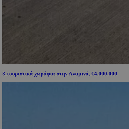
3 τουριστικά χωράφια στην Αλαμινό, €4,000,000