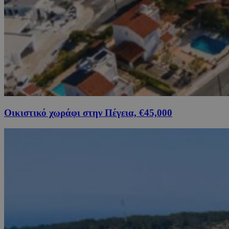
Οικιστικό χωράφι στην Πέγεια, €45,000