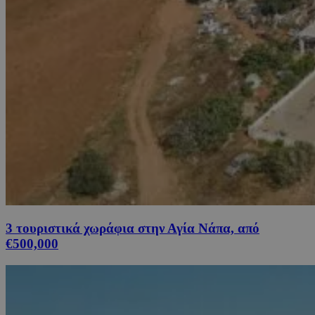
3 τουριστικά χωράφια στην Αγία Νάπα, από
€500,000