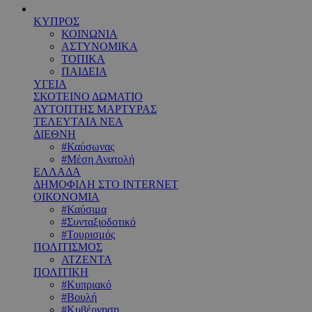
ΚΥΠΡΟΣ
ΚΟΙΝΩΝΙΑ
ΑΣΤΥΝΟΜΙΚΑ
ΤΟΠΙΚΑ
ΠΑΙΔΕΙΑ
ΥΓΕΙΑ
ΣΚΟΤΕΙΝΟ ΔΩΜΑΤΙΟ
ΑΥΤΟΠΤΗΣ ΜΑΡΤΥΡΑΣ
ΤΕΛΕΥΤΑΙΑ ΝΕΑ
ΔΙΕΘΝΗ
#Καύσωνας
#Μέση Ανατολή
ΕΛΛΑΔΑ
ΔΗΜΟΦΙΛΗ ΣΤΟ INTERNET
ΟΙΚΟΝΟΜΙΑ
#Καύσιμα
#Συνταξιοδοτικό
#Τουρισμός
ΠΟΛΙΤΙΣΜΟΣ
ΑΤΖΕΝΤΑ
ΠΟΛΙΤΙΚΗ
#Κυπριακό
#Βουλή
#Κυβέρνηση