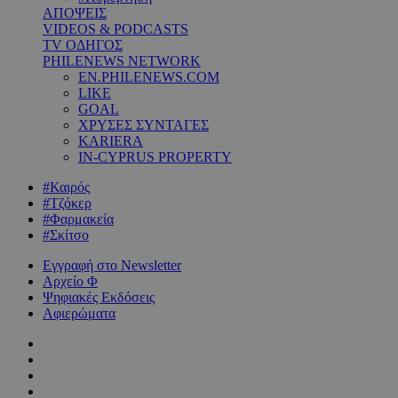
ΑΠΟΨΕΙΣ
VIDEOS & PODCASTS
TV ΟΔΗΓΟΣ
PHILENEWS NETWORK
EN.PHILENEWS.COM
LIKE
GOAL
ΧΡΥΣΕΣ ΣΥΝΤΑΓΕΣ
KARIERA
IN-CYPRUS PROPERTY
#Καιρός
#Τζόκερ
#Φαρμακεία
#Σκίτσο
Εγγραφή στο Newsletter
Αρχείο Φ
Ψηφιακές Εκδόσεις
Αφιερώματα