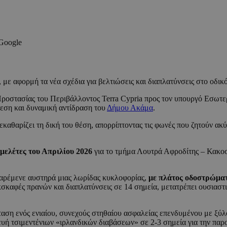
 Google
με αφορμή τα νέα σχέδια για βελτιώσεις και διαπλατύνσεις στο οδικό
ροστασίας του Περιβάλλοντος Terra Cypria προς τον υπουργό Εσωτερι
εση και δυναμική αντίδραση του
Δήμου Ακάμα
.
ξεκαθαρίζει τη δική του θέση, απορρίπτοντας τις φωνές που ζητούν α
 μελέτες του Απριλίου 2026
για το τμήμα Λουτρά Αφροδίτης – Κακοσ
παρέμενε αυστηρά μιας λωρίδας κυκλοφορίας,
με πλάτος οδοστρώματ
εκσκαφές πρανών και διαπλατύνσεις σε 14 σημεία, μετατρέπει ουσιασ
ταση ενός ενιαίου, συνεχούς στηθαίου ασφαλείας επενδυμένου με ξύ
υή τσιμεντένιων «ιρλανδικών διαβάσεων» σε 2-3 σημεία για την παρ