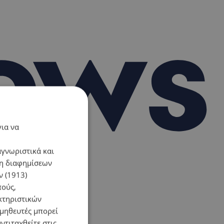
για να
αγνωριστικά και
ση διαφημίσεων
 (1913)
πούς,
κτηριστικών
ομηθευτές μπορεί
ντιταχθείτε στις