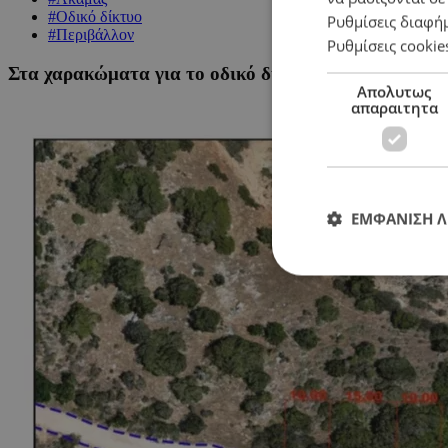
#Οδικό δίκτυο
Ρυθμίσεις διαφή
#Περιβάλλον
Ρυθμίσεις cookie
Στα χαρακώματα για το οδικό δίκτυο στον Ακάμα – Π
Απολυτως
απαραιτητα
ΕΜΦΑΝΙΣΗ 