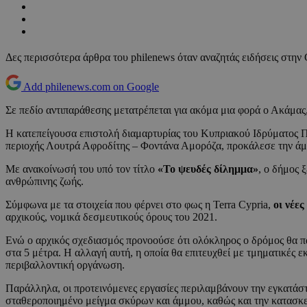
Δες περισσότερα άρθρα του philenews όταν αναζητάς ειδήσεις στην
Add philenews.com on Google
Σε πεδίο αντιπαράθεσης μετατρέπεται για ακόμα μια φορά ο Ακάμας, 
Η κατεπείγουσα επιστολή διαμαρτυρίας του Κυπριακού Ιδρύματος Π
περιοχής Λουτρά Αφροδίτης – Φοντάνα Αμορόζα, προκάλεσε την άμ
Με ανακοίνωσή του υπό τον τίτλο
«Το ψευδές δίλημμα»
, ο δήμος 
ανθρώπινης ζωής.
Σύμφωνα με τα στοιχεία που φέρνει στο φως η Terra Cypria,
οι νέες
αρχικούς, νομικά δεσμευτικούς όρους του 2021.
Ενώ ο αρχικός σχεδιασμός προνοούσε ότι ολόκληρος ο δρόμος θα 
στα 5 μέτρα. Η αλλαγή αυτή, η οποία θα επιτευχθεί με τμηματικές 
περιβαλλοντική οργάνωση.
Παράλληλα, οι προτεινόμενες εργασίες περιλαμβάνουν την εγκατάσ
σταθεροποιημένο μείγμα σκύρων και άμμου, καθώς και την κατασκε