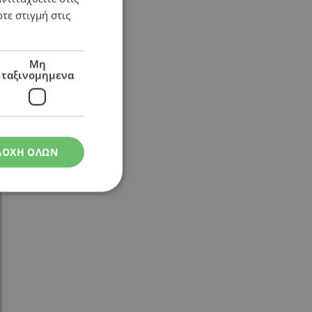
τε στιγμή στις
Μη
ταξινομημενα
ΔΟΧΗ ΟΛΩΝ