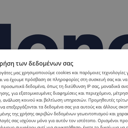
ρήση των δεδομένων σας
εργάτες μας χρησιμοποιούμε cookies και παρόμοιες τεχνολογίες 
ι να έχουμε πρόσβαση σε πληροφορίες στη συσκευή σας και να
 προσωπικά δεδομένα, όπως τη διεύθυνση IP σας, μοναδικά αν
σης, για εξατομικευμένες διαφημίσεις και περιεχόμενο, μέτρη
υ, ανάλυση κοινού και βελτίωση υπηρεσιών.
Προμηθευτές τρίτων
 να επεξεργάζονται τα δεδομένα σας για αυτούς και άλλους σκο
ένης της χρήσης ακριβών δεδομένων γεωεντοπισμού και χαρα
λογές σας ισχύουν μόνο για αυτόν τον ιστότοπο. Ορισμένοι πρ
 έννομο συμφέρον αντί για συγκατάθεση· έχετε το δικαίωμα να α