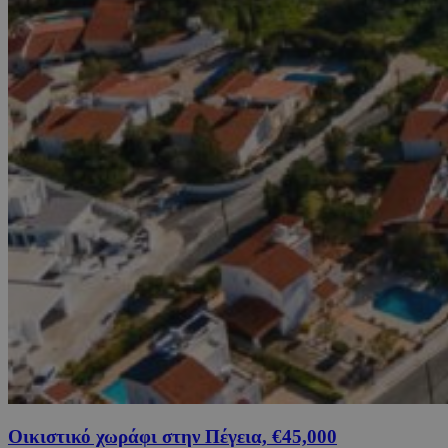
Οικιστικό χωράφι στην Πέγεια, €45,000