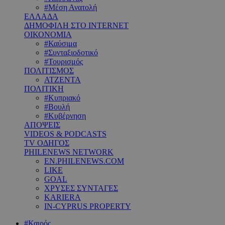
#Μέση Ανατολή
ΕΛΛΑΔΑ
ΔΗΜΟΦΙΛΗ ΣΤΟ INTERNET
ΟΙΚΟΝΟΜΙΑ
#Καύσιμα
#Συνταξιοδοτικό
#Τουρισμός
ΠΟΛΙΤΙΣΜΟΣ
ΑΤΖΕΝΤΑ
ΠΟΛΙΤΙΚΗ
#Κυπριακό
#Βουλή
#Κυβέρνηση
ΑΠΟΨΕΙΣ
VIDEOS & PODCASTS
TV ΟΔΗΓΟΣ
PHILENEWS NETWORK
EN.PHILENEWS.COM
LIKE
GOAL
ΧΡΥΣΕΣ ΣΥΝΤΑΓΕΣ
KARIERA
IN-CYPRUS PROPERTY
#Καιρός