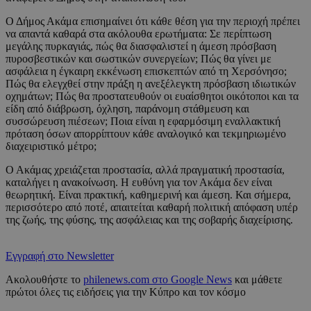
Ο Δήμος Ακάμα επισημαίνει ότι κάθε θέση για την περιοχή πρέπει
να απαντά καθαρά στα ακόλουθα ερωτήματα: Σε περίπτωση
μεγάλης πυρκαγιάς, πώς θα διασφαλιστεί η άμεση πρόσβαση
πυροσβεστικών και σωστικών συνεργείων; Πώς θα γίνει με
ασφάλεια η έγκαιρη εκκένωση επισκεπτών από τη Χερσόνησο;
Πώς θα ελεγχθεί στην πράξη η ανεξέλεγκτη πρόσβαση ιδιωτικών
οχημάτων; Πώς θα προστατευθούν οι ευαίσθητοι οικότοποι και τα
είδη από διάβρωση, όχληση, παράνομη στάθμευση και
συσσώρευση πιέσεων; Ποια είναι η εφαρμόσιμη εναλλακτική
πρόταση όσων απορρίπτουν κάθε αναλογικό και τεκμηριωμένο
διαχειριστικό μέτρο;
Ο Ακάμας χρειάζεται προστασία, αλλά πραγματική προστασία,
καταλήγει η ανακοίνωση. Η ευθύνη για τον Ακάμα δεν είναι
θεωρητική. Είναι πρακτική, καθημερινή και άμεση. Και σήμερα,
περισσότερο από ποτέ, απαιτείται καθαρή πολιτική απόφαση υπέρ
της ζωής, της φύσης, της ασφάλειας και της σοβαρής διαχείρισης.
Εγγραφή στο Newsletter
Ακολουθήστε το
philenews.com στο Google News
και μάθετε
πρώτοι όλες τις ειδήσεις για την Κύπρο και τον κόσμο