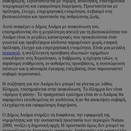
διακηρύξεις. Προστατεύεται με νόμιμη, αναλογική, επιστημονικά
τεκμηριωμένη και εφαρμόσιμη διαχείριση. Προστατεύεται με
πρόληψη, έλεγχο, επιχειρησιακή ετοιμότητα, σεβασμό στη
βιοποικιλότητα και προστασία της ανθρώπινης ζωής.
Αυτό αναφέρει ο Δήμος Ακάμα με ανακοίνωση του,
επισημαίνοντας ότι η μεγαλύτερη απειλή για τη βιοποικιλότητα του
Ακάμα είναι οι μεγάλες καταστροφές που προκαλούνται όταν
γνωστοί και προβλέψιμοι κίνδυνοι παραμένουν χωρίς επαρκή
πρόληψη, έλεγχο και επιχειρησιακή ετοιμότητα. Είναι μια μεγάλη
πυρκαγιά
, η ανεξέλεγκτη πρόσβαση ιδιωτικών οχημάτων
οπουδήποτε στη Χερσόνησο, η διάβρωση, η όχληση ειδών, η
παράνομη στάθμευση, οι αυθαίρετες προσβάσεις, η συσσώρευση
πιέσεων και η αδυναμία έγκαιρης επέμβασης όταν παρουσιαστεί
σοβαρό περιστατικό.
Η συζήτηση για τον Ακάμα δεν μπορεί να γίνεται με λάθος
δίλημμα, επισημαίνεται στην ανακοίνωση. Το δίλημμα δεν είναι
«δρόμοι ή φύση». Το πραγματικό ερώτημα είναι αν ο Ακάμας θα
παραμείνει εκτεθειμένος σε κινδύνους ή αν θα αποκτήσει σοβαρή,
ελεγχόμενη και εφαρμόσιμη διαχείριση.
Ο Δήμος Ακάμα στηρίζει τη διαφάνεια, την εφαρμογή της
νομιμότητας και την ουσιαστική προστασία των περιοχών Natura
2000, τονίζει η δημοτική αρχή. Η προστασία όμως δεν μπορεί να
περιορίζεται σε διοικητικές αναφορές, διαδικασίες και καταγγελίες,