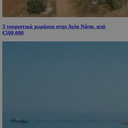
3 τουριστικά χωράφια στην Αγία Νάπα, από
€500,000