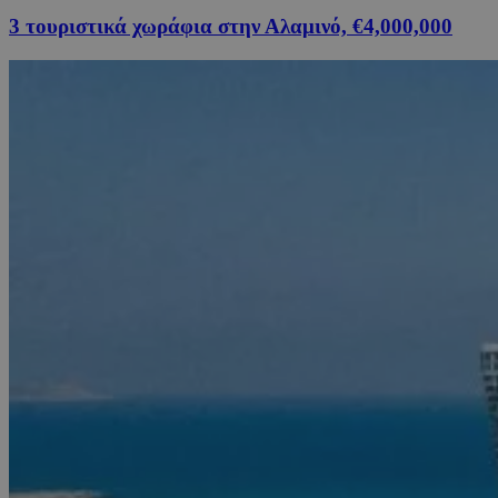
3 τουριστικά χωράφια στην Αλαμινό, €4,000,000