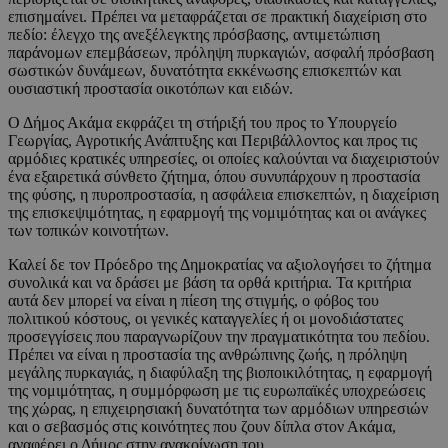
επισημαίνει. Πρέπει να μεταφράζεται σε πρακτική διαχείριση στο
πεδίο: έλεγχο της ανεξέλεγκτης πρόσβασης, αντιμετώπιση
παράνομων επεμβάσεων, πρόληψη πυρκαγιών, ασφαλή πρόσβαση
σωστικών δυνάμεων, δυνατότητα εκκένωσης επισκεπτών και
ουσιαστική προστασία οικοτόπων και ειδών.
Ο Δήμος Ακάμα εκφράζει τη στήριξή του προς το Υπουργείο
Γεωργίας, Αγροτικής Ανάπτυξης και Περιβάλλοντος και προς τις
αρμόδιες κρατικές υπηρεσίες, οι οποίες καλούνται να διαχειριστούν
ένα εξαιρετικά σύνθετο ζήτημα, όπου συνυπάρχουν η προστασία
της φύσης, η πυροπροστασία, η ασφάλεια επισκεπτών, η διαχείριση
της επισκεψιμότητας, η εφαρμογή της νομιμότητας και οι ανάγκες
των τοπικών κοινοτήτων.
Καλεί δε τον Πρόεδρο της Δημοκρατίας να αξιολογήσει το ζήτημα
συνολικά και να δράσει με βάση τα ορθά κριτήρια. Τα κριτήρια
αυτά δεν μπορεί να είναι η πίεση της στιγμής, ο φόβος του
πολιτικού κόστους, οι γενικές καταγγελίες ή οι μονοδιάστατες
προσεγγίσεις που παραγνωρίζουν την πραγματικότητα του πεδίου.
Πρέπει να είναι η προστασία της ανθρώπινης ζωής, η πρόληψη
μεγάλης πυρκαγιάς, η διαφύλαξη της βιοποικιλότητας, η εφαρμογή
της νομιμότητας, η συμμόρφωση με τις ευρωπαϊκές υποχρεώσεις
της χώρας, η επιχειρησιακή δυνατότητα των αρμόδιων υπηρεσιών
και ο σεβασμός στις κοινότητες που ζουν δίπλα στον Ακάμα,
αναφέρει ο Δήμος στην ανακοίνωση του.