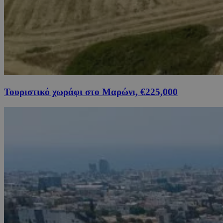
Τουριστικό χωράφι στο Μαρώνι, €225,000