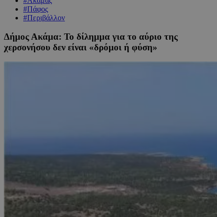
#Ακάμας
#Πάφος
#Περιβάλλον
Δήμος Ακάμα: Το δίλημμα για το αύριο της
χερσονήσου δεν είναι «δρόμοι ή φύση»