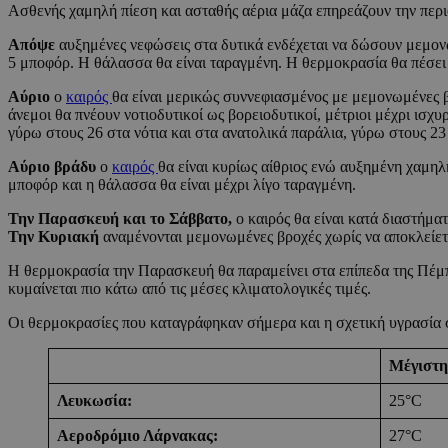
Ασθενής χαμηλή πίεση και ασταθής αέρια μάζα επηρεάζουν την περι
Απόψε
αυξημένες νεφώσεις στα δυτικά ενδέχεται να δώσουν μεμονωμ
5 μποφόρ. Η θάλασσα θα είναι ταραγμένη. Η θερμοκρασία θα πέσει 
Αύριο
ο
καιρός
θα είναι μερικώς συννεφιασμένος με μεμονωμένες βρ
άνεμοι θα πνέουν νοτιοδυτικοί ως βορειοδυτικοί, μέτριοι μέχρι ισ
γύρω στους 26 στα νότια και στα ανατολικά παράλια, γύρω στους 23
Αύριο βράδυ
ο
καιρός
θα είναι κυρίως αίθριος ενώ αυξημένη χαμηλή
μποφόρ και η θάλασσα θα είναι μέχρι λίγο ταραγμένη.
Την Παρασκευή και το Σάββατο,
ο καιρός θα είναι κατά διαστήμα
Την Κυριακή
αναμένονται μεμονωμένες βροχές χωρίς να αποκλείεται
Η θερμοκρασία την Παρασκευή θα παραμείνει στα επίπεδα της Πέμπτ
κυμαίνεται πιο κάτω από τις μέσες κλιματολογικές τιμές.
Οι θερμοκρασίες που καταγράφηκαν σήμερα και η σχετική υγρασία σ
Μέγιστη
Λευκωσία:
25°C
Αεροδρόμιο Λάρνακας:
27°C