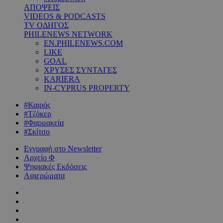
ΑΠΟΨΕΙΣ
VIDEOS & PODCASTS
TV ΟΔΗΓΟΣ
PHILENEWS NETWORK
EN.PHILENEWS.COM
LIKE
GOAL
ΧΡΥΣΕΣ ΣΥΝΤΑΓΕΣ
KARIERA
IN-CYPRUS PROPERTY
#Καιρός
#Τζόκερ
#Φαρμακεία
#Σκίτσο
Εγγραφή στο Newsletter
Αρχείο Φ
Ψηφιακές Εκδόσεις
Αφιερώματα