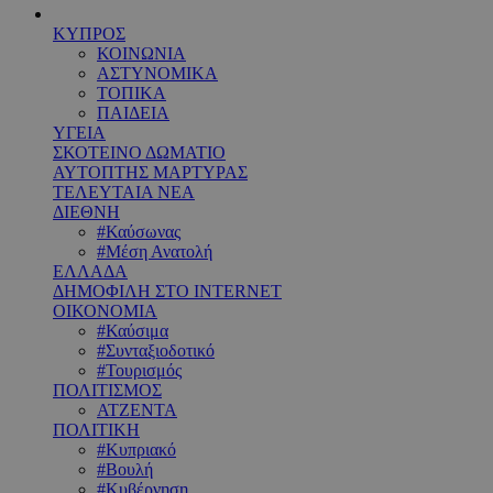
ΚΥΠΡΟΣ
ΚΟΙΝΩΝΙΑ
ΑΣΤΥΝΟΜΙΚΑ
ΤΟΠΙΚΑ
ΠΑΙΔΕΙΑ
ΥΓΕΙΑ
ΣΚΟΤΕΙΝΟ ΔΩΜΑΤΙΟ
ΑΥΤΟΠΤΗΣ ΜΑΡΤΥΡΑΣ
ΤΕΛΕΥΤΑΙΑ ΝΕΑ
ΔΙΕΘΝΗ
#Καύσωνας
#Μέση Ανατολή
ΕΛΛΑΔΑ
ΔΗΜΟΦΙΛΗ ΣΤΟ INTERNET
ΟΙΚΟΝΟΜΙΑ
#Καύσιμα
#Συνταξιοδοτικό
#Τουρισμός
ΠΟΛΙΤΙΣΜΟΣ
ΑΤΖΕΝΤΑ
ΠΟΛΙΤΙΚΗ
#Κυπριακό
#Βουλή
#Κυβέρνηση