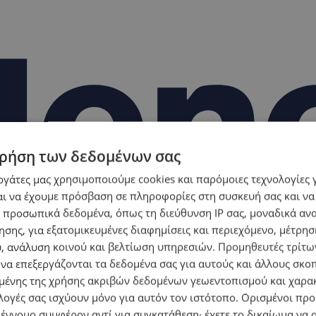
ρήση των δεδομένων σας
εργάτες μας χρησιμοποιούμε cookies και παρόμοιες τεχνολογίες 
ι να έχουμε πρόσβαση σε πληροφορίες στη συσκευή σας και να
 προσωπικά δεδομένα, όπως τη διεύθυνση IP σας, μοναδικά αν
σης, για εξατομικευμένες διαφημίσεις και περιεχόμενο, μέτρη
υ, ανάλυση κοινού και βελτίωση υπηρεσιών.
Προμηθευτές τρίτων
 να επεξεργάζονται τα δεδομένα σας για αυτούς και άλλους σκο
ένης της χρήσης ακριβών δεδομένων γεωεντοπισμού και χαρα
λογές σας ισχύουν μόνο για αυτόν τον ιστότοπο. Ορισμένοι πρ
 έννομο συμφέρον αντί για συγκατάθεση· έχετε το δικαίωμα να α