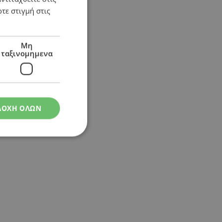
τε στιγμή στις
Μη
ταξινομημενα
ΔΟΧΗ ΟΛΩΝ