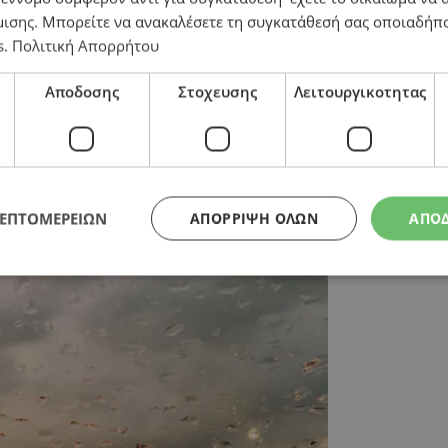
μισης
. Μπορείτε να ανακαλέσετε τη συγκατάθεσή σας οποιαδήπο
χρι την Κυριακή
s
.
Πολιτική Απορρήτου
Αποδοσης
Στοχευσης
Λειτουργικοτητας
ΛΕΠΤΟΜΕΡΕΙΩΝ
ΑΠΌΡΡΙΨΗ ΌΛΩΝ
ΑΠΟ