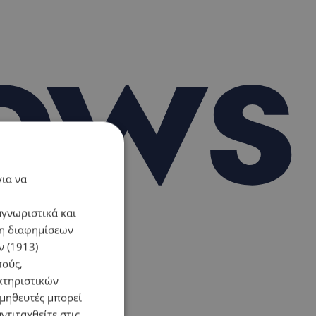
για να
αγνωριστικά και
ση διαφημίσεων
 (1913)
πούς,
κτηριστικών
ομηθευτές μπορεί
ντιταχθείτε στις