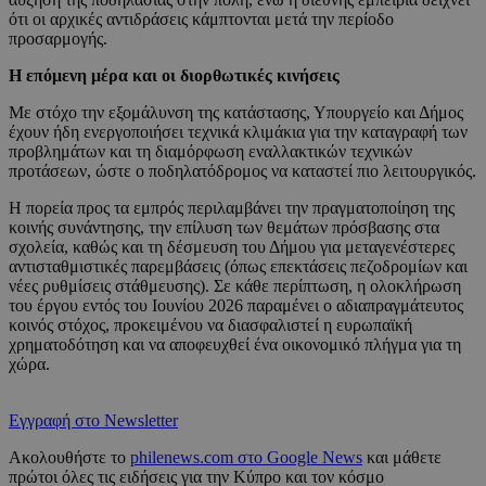
ότι οι αρχικές αντιδράσεις κάμπτονται μετά την περίοδο
προσαρμογής.
Η επόμενη μέρα και οι διορθωτικές κινήσεις
Με στόχο την εξομάλυνση της κατάστασης, Υπουργείο και Δήμος
έχουν ήδη ενεργοποιήσει τεχνικά κλιμάκια για την καταγραφή των
προβλημάτων και τη διαμόρφωση εναλλακτικών τεχνικών
προτάσεων, ώστε ο ποδηλατόδρομος να καταστεί πιο λειτουργικός.
Η πορεία προς τα εμπρός περιλαμβάνει την πραγματοποίηση της
κοινής συνάντησης, την επίλυση των θεμάτων πρόσβασης στα
σχολεία, καθώς και τη δέσμευση του Δήμου για μεταγενέστερες
αντισταθμιστικές παρεμβάσεις (όπως επεκτάσεις πεζοδρομίων και
νέες ρυθμίσεις στάθμευσης). Σε κάθε περίπτωση, η ολοκλήρωση
του έργου εντός του Ιουνίου 2026 παραμένει ο αδιαπραγμάτευτος
κοινός στόχος, προκειμένου να διασφαλιστεί η ευρωπαϊκή
χρηματοδότηση και να αποφευχθεί ένα οικονομικό πλήγμα για τη
χώρα.
Εγγραφή στο Newsletter
Ακολουθήστε το
philenews.com στο Google News
και μάθετε
πρώτοι όλες τις ειδήσεις για την Κύπρο και τον κόσμο