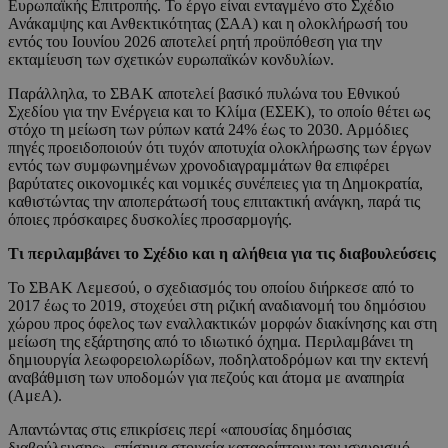
Ευρωπαϊκής Επιτροπής. Το έργο είναι ενταγμένο στο Σχέδιο
Ανάκαμψης και Ανθεκτικότητας (ΣΑΑ) και η ολοκλήρωσή του
εντός του Ιουνίου 2026 αποτελεί ρητή προϋπόθεση για την
εκταμίευση των σχετικών ευρωπαϊκών κονδυλίων.
Παράλληλα, το ΣΒΑΚ αποτελεί βασικό πυλώνα του Εθνικού
Σχεδίου για την Ενέργεια και το Κλίμα (ΕΣΕΚ), το οποίο θέτει ως
στόχο τη μείωση των ρύπων κατά 24% έως το 2030. Αρμόδιες
πηγές προειδοποιούν ότι τυχόν αποτυχία ολοκλήρωσης των έργων
εντός των συμφωνημένων χρονοδιαγραμμάτων θα επιφέρει
βαρύτατες οικονομικές και νομικές συνέπειες για τη Δημοκρατία,
καθιστώντας την αποπεράτωσή τους επιτακτική ανάγκη, παρά τις
όποιες πρόσκαιρες δυσκολίες προσαρμογής.
Τι περιλαμβάνει το Σχέδιο και η αλήθεια για τις διαβουλεύσεις
Το ΣΒΑΚ Λεμεσού, ο σχεδιασμός του οποίου διήρκεσε από το
2017 έως το 2019, στοχεύει στη ριζική αναδιανομή του δημόσιου
χώρου προς όφελος των εναλλακτικών μορφών διακίνησης και στη
μείωση της εξάρτησης από το ιδιωτικό όχημα. Περιλαμβάνει τη
δημιουργία λεωφορειολωρίδων, ποδηλατοδρόμων και την εκτενή
αναβάθμιση των υποδομών για πεζούς και άτομα με αναπηρία
(ΑμεΑ).
Απαντώντας στις επικρίσεις περί «απουσίας δημόσιας
διαβούλευσης», επίσημα στοιχεία καταρρίπτουν τον ισχυρισμό