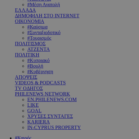
#Μέση Ανατολή
ΕΛΛΑΔΑ
ΔΗΜΟΦΙΛΗ ΣΤΟ INTERNET
ΟΙΚΟΝΟΜΙΑ
#Καύσιμα
#Συνταξιοδοτικό
#Τουρισμός
ΠΟΛΙΤΙΣΜΟΣ
ΑΤΖΕΝΤΑ
ΠΟΛΙΤΙΚΗ
#Κυπριακό
#Βουλή
#Κυβέρνηση
ΑΠΟΨΕΙΣ
VIDEOS & PODCASTS
TV ΟΔΗΓΟΣ
PHILENEWS NETWORK
EN.PHILENEWS.COM
LIKE
GOAL
ΧΡΥΣΕΣ ΣΥΝΤΑΓΕΣ
KARIERA
IN-CYPRUS PROPERTY
#Καιρός