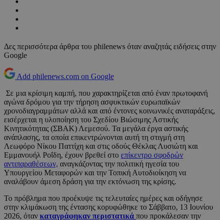
Δες περισσότερα άρθρα του philenews όταν αναζητάς ειδήσεις στην
Google
Add philenews.com on Google
Σε μια κρίσιμη καμπή, που χαρακτηρίζεται από έναν πρωτοφανή
αγώνα δρόμου για την τήρηση ασφυκτικών ευρωπαϊκών
χρονοδιαγραμμάτων αλλά και από έντονες κοινωνικές αναταράξεις,
εισέρχεται η υλοποίηση του Σχεδίου Βιώσιμης Αστικής
Κινητικότητας (ΣΒΑΚ) Λεμεσού. Τα μεγάλα έργα αστικής
ανάπλασης, τα οποία επικεντρώνονται αυτή τη στιγμή στη
Λεωφόρο Νίκου Παττίχη και στις οδούς Θέκλας Λυσιώτη και
Εμμανουήλ Ροΐδη, έχουν βρεθεί στο
επίκεντρο σφοδρών
αντιπαραθέσεων,
αναγκάζοντας την πολιτική ηγεσία του
Υπουργείου Μεταφορών και την Τοπική Αυτοδιοίκηση να
αναλάβουν άμεση δράση για την εκτόνωση της κρίσης.
Το πρόβλημα που προέκυψε τις τελευταίες ημέρες και οδήγησε
στην κλιμάκωση της έντασης κορυφώθηκε το Σάββατο, 13 Ιουνίου
2026, όταν
καταγράφηκαν περιστατικά
που προκάλεσαν την