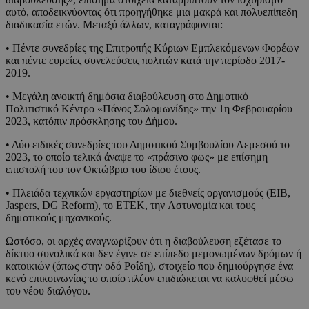
αυτό, αποδεικνύοντας ότι προηγήθηκε μια μακρά και πολυεπίπεδη
διαδικασία ετών. Μεταξύ άλλων, καταγράφονται:
• Πέντε συνεδρίες της Επιτροπής Κύριων Εμπλεκόμενων Φορέων
και πέντε ευρείες συνελεύσεις πολιτών κατά την περίοδο 2017-
2019.
• Μεγάλη ανοικτή δημόσια διαβούλευση στο Δημοτικό
Πολιτιστικό Κέντρο «Πάνος Σολομωνίδης» την 1η Φεβρουαρίου
2023, κατόπιν πρόσκλησης του Δήμου.
• Δύο ειδικές συνεδρίες του Δημοτικού Συμβουλίου Λεμεσού το
2023, το οποίο τελικά άναψε το «πράσινο φως» με επίσημη
επιστολή του τον Οκτώβριο του ίδιου έτους.
• Πλειάδα τεχνικών εργαστηρίων με διεθνείς οργανισμούς (EIB,
Jaspers, DG Reform), το ΕΤΕΚ, την Аστυνομία και τους
δημοτικούς μηχανικούς.
Ωστόσο, οι αρχές αναγνωρίζουν ότι η διαβούλευση εξέτασε το
δίκτυο συνολικά και δεν έγινε σε επίπεδο μεμονωμένων δρόμων ή
κατοικιών (όπως στην οδό Ροΐδη), στοιχείο που δημιούργησε ένα
κενό επικοινωνίας το οποίο πλέον επιδιώκεται να καλυφθεί μέσω
του νέου διαλόγου.