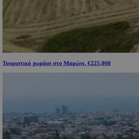
Τουριστικό χωράφι στο Μαρώνι, €225,000