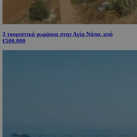
3 τουριστικά χωράφια στην Αγία Νάπα, από
€500,000