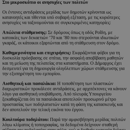
Στο μικροσκόπιο οι ανησυχίες των πολιτών
Οι έντονες αντιδράσεις μερίδας των δημοτών κρίνονται ως
κατανοητές και τίθενται υπό σοβαρή εξέταση, με τις κυριότερες
ανησυχίες να ταξινομούνται σε συγκεκριμένες κατηγορίες:
Απώλεια στάθμευσης:
Σε δρόμους όπως η οδός Ροΐδη, με
κατοικίες των δεκαετιών ’70 και ’80 που στερούνται ιδιωτικών
γκαράζ, οι κάτοικοι εξαρτώνται από τη στάθμευση στον δρόμο.
Καθημερινότητα και επιχειρήσεις:
Εκφράζονται φόβοι για τη
δυσκολία πρόσβασης σε σπίτια, την ασφαλή αποβίβαση μαθητών
και τη μείωση της πελατείας στα καταστήματα. Ο Δήμαρχος έχει
δεσμευτεί για τη δημιουργία ολιγόλεπτων χώρων στάθμευσης για
την εξυπηρέτηση του εμπορίου.
Αισθητική και πασαλάκια:
Η τοποθέτηση των πλαστικών
διαχωριστικών προκάλεσε αντιδράσεις, με αρχιτέκτονες να κάνουν
λόγο για αισθητική υποβάθμιση. Από πλευράς Υπουργείου
ξεκαθαρίζεται ότι τα πασαλάκια αποτελούν προσωρινό μέτρο
προστασίας των ποδηλατιστών κατά τη φάση της κατασκευής και
δεν αποτελούν την τελική εικόνα του έργου.
Κουλτούρα ποδηλάτου:
Παρά την αμφισβήτηση μερίδας πολιτών
λόγω κλίματος ή τοπογραφίας, τα δεδομένα δείχνουν σταθερή
αύξηση της ποδηλασίας στην πόλη, ενώ η διεθνής εμπειρία δείχνει