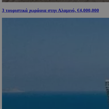
3 τουριστικά χωράφια στην Αλαμινό, €4,000,000