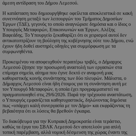
άμεση αντίδραση του Δήμου Λεμεσού.
Η κατάσταση που δημιουργήθηκε οφείλεται αποκλειστικά σε κακή
συνεννόηση μεταξύ των λειτουργών του Τμήματος Δημοσίων
Έργων (ΤΔΕ), γεγονός το οποίο αναγνώρισε δημόσια και ο ίδιος ο
Υπουργός Μεταφορών, Επικοινωνιών και Έργων, Αλέξης
Βαφεάδης. Το Υπουργείο ξεκαθαρίζει ότι οι χειρισμοί αυτοί δεν
αντικατοπτρίζουν τη βούληση της κυβέρνησης ούτε του Δήμου, ενώ
έχουν ήδη δοθεί αυστηρές οδηγίες για συμμόρφωση με τα
συμφωνηθέντα.
Προκειμένου να αποφευχθούν περαιτέρω τριβές, ο Δήμαρχος
Λεμεσού ζήτησε την προσωρινή αναστολή των εργασιών στα
επίμαχα σημεία, αίτημα που έγινε δεκτό εν αναμονή μιας
καθοριστικής κοινής συνάντησης των δύο πλευρών. Μάλιστα, ο
Δήμαρχος Λεμεσού είναι ήδη έτοιμος για τη συνάντηση αυτή με
τον Υπουργό Μεταφορών, η οποία έχει προγραμματιστεί να
πραγματοποιηθεί στις 29/6/2026. Παρά την τρέχουσα αναστάτωση,
ο Υπουργός εμφανίζεται καθησυχαστικός, δηλώνοντας δημόσια
πως «υπάρχει καλή συνεργασία με τον Δήμο» και εκφράζοντας τη
βεβαιότητα ότι οι λύσεις θα βρεθούν έγκαιρα.
Το διακύβευμα για την Κυπριακή Δημοκρατία είναι τεράστιο,
καθώς τα έργα του ΣΒΑΚ Λεμεσού δεν αποτελούν μια απλή
τοπική παρέμβαση, αλλά νομική δέσμευση της χώρας έναντι της