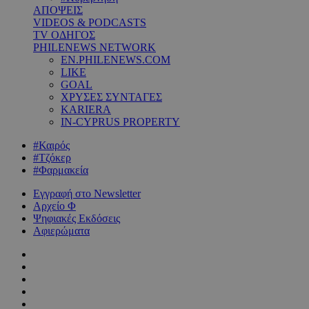
ΑΠΟΨΕΙΣ
VIDEOS & PODCASTS
TV ΟΔΗΓΟΣ
PHILENEWS NETWORK
EN.PHILENEWS.COM
LIKE
GOAL
ΧΡΥΣΕΣ ΣΥΝΤΑΓΕΣ
KARIERA
IN-CYPRUS PROPERTY
#Καιρός
#Τζόκερ
#Φαρμακεία
Εγγραφή στο Newsletter
Αρχείο Φ
Ψηφιακές Εκδόσεις
Αφιερώματα