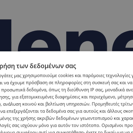
ρήση των δεδομένων σας
εργάτες μας χρησιμοποιούμε cookies και παρόμοιες τεχνολογίες 
ι να έχουμε πρόσβαση σε πληροφορίες στη συσκευή σας και να
 προσωπικά δεδομένα, όπως τη διεύθυνση IP σας, μοναδικά αν
σης, για εξατομικευμένες διαφημίσεις και περιεχόμενο, μέτρη
υ, ανάλυση κοινού και βελτίωση υπηρεσιών.
Προμηθευτές τρίτων
 να επεξεργάζονται τα δεδομένα σας για αυτούς και άλλους σκο
ένης της χρήσης ακριβών δεδομένων γεωεντοπισμού και χαρα
λογές σας ισχύουν μόνο για αυτόν τον ιστότοπο. Ορισμένοι πρ
 έννομο συμφέρον αντί για συγκατάθεση· έχετε το δικαίωμα να α