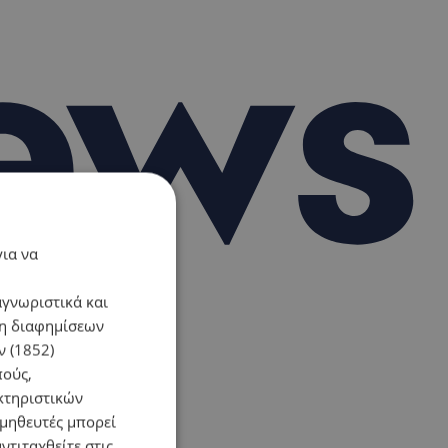
για να
αγνωριστικά και
ση διαφημίσεων
 (1852)
πούς,
κτηριστικών
ομηθευτές μπορεί
ντιταχθείτε στις