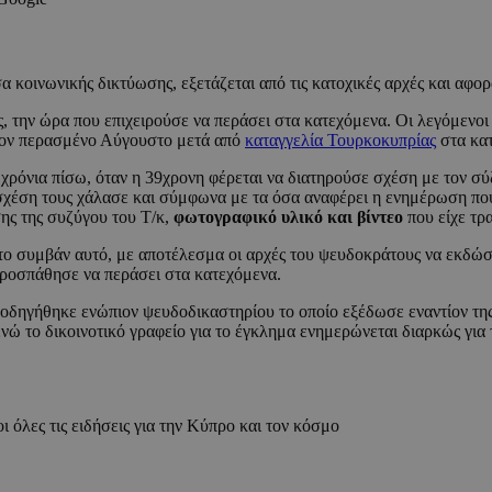
α κοινωνικής δικτύωσης, εξετάζεται από τις κατοχικές αρχές και αφορ
 την ώρα που επιχειρούσε να περάσει στα κατεχόμενα. Οι λεγόμενοι
 τον περασμένο Αύγουστο μετά από
καταγγελία Τουρκοκυπρίας
στα κατ
χρόνια πίσω, όταν η 39χρονη φέρεται να διατηρούσε σχέση με τον σ
η σχέση τους χάλασε και σύμφωνα με τα όσα αναφέρει η ενημέρωση που 
ης της συζύγου του Τ/κ,
φωτογραφικό υλικό και βίντεο
που είχε τρ
 το συμβάν αυτό, με αποτέλεσμα οι αρχές του ψευδοκράτους να εκδώσ
 προσπάθησε να περάσει στα κατεχόμενα.
 οδηγήθηκε ενώπιον ψευδοδικαστηρίου το οποίο εξέδωσε εναντίον τη
 το δικοινοτικό γραφείο για το έγκλημα ενημερώνεται διαρκώς για τι
ι όλες τις ειδήσεις για την Κύπρο και τον κόσμο