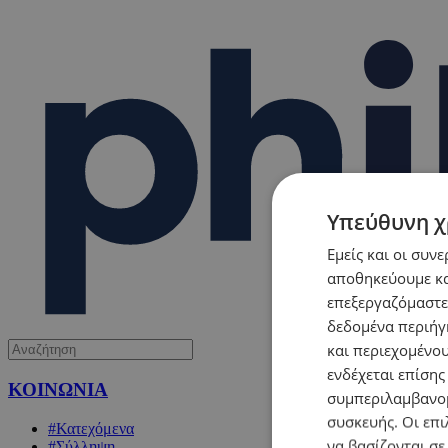
Υπεύθυνη χ
Εμείς και οι συν
αποθηκεύουμε κα
επεξεργαζόμαστε
δεδομένα περιήγη
και περιεχομένο
ενδέχεται επίσης
ΚΟΙΝΩΝΙΑ
συμπεριλαμβανομ
συσκευής. Οι επι
#Κατεχόμενα
να βασίζονται σε
#Σύλληψη