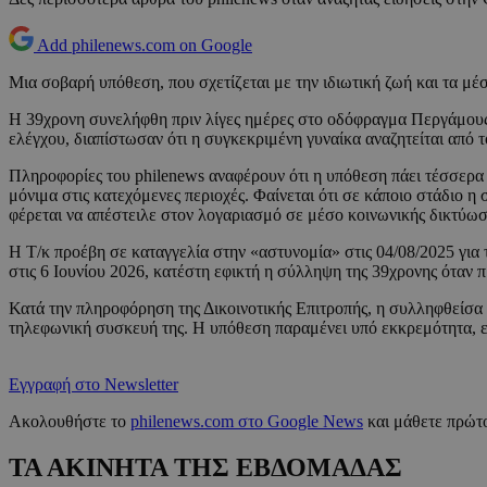
Add philenews.com on Google
Μια σοβαρή υπόθεση, που σχετίζεται με την ιδιωτική ζωή και τα μέσ
Η 39χρονη συνελήφθη πριν λίγες ημέρες στο οδόφραγμα Περγάμους,
ελέγχου, διαπίστωσαν ότι η συγκεκριμένη γυναίκα αναζητείται από
Πληροφορίες του philenews αναφέρουν ότι η υπόθεση πάει τέσσερα 
μόνιμα στις κατεχόμενες περιοχές. Φαίνεται ότι σε κάποιο στάδιο 
φέρεται να απέστειλε στον λογαριασμό σε μέσο κοινωνικής δικτύωσ
Η Τ/κ προέβη σε καταγγελία στην «αστυνομία» στις 04/08/2025 για
στις 6 Ιουνίου 2026, κατέστη εφικτή η σύλληψη της 39χρονης όταν
Κατά την πληροφόρηση της Δικοινοτικής Επιτροπής, η συλληφθείσα
τηλεφωνική συσκευή της. Η υπόθεση παραμένει υπό εκκρεμότητα, ενώ
Εγγραφή στο Newsletter
Ακολουθήστε το
philenews.com στο Google News
και μάθετε πρώτο
ΤΑ ΑΚΙΝΗΤΑ ΤΗΣ ΕΒΔΟΜΑΔΑΣ