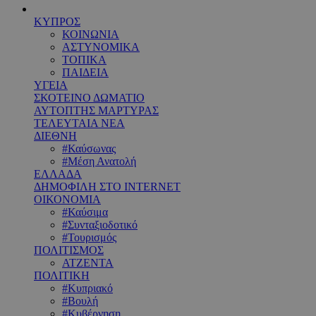
ΚΥΠΡΟΣ
ΚΟΙΝΩΝΙΑ
ΑΣΤΥΝΟΜΙΚΑ
ΤΟΠΙΚΑ
ΠΑΙΔΕΙΑ
ΥΓΕΙΑ
ΣΚΟΤΕΙΝΟ ΔΩΜΑΤΙΟ
ΑΥΤΟΠΤΗΣ ΜΑΡΤΥΡΑΣ
ΤΕΛΕΥΤΑΙΑ ΝΕΑ
ΔΙΕΘΝΗ
#Καύσωνας
#Μέση Ανατολή
ΕΛΛΑΔΑ
ΔΗΜΟΦΙΛΗ ΣΤΟ INTERNET
ΟΙΚΟΝΟΜΙΑ
#Καύσιμα
#Συνταξιοδοτικό
#Τουρισμός
ΠΟΛΙΤΙΣΜΟΣ
ΑΤΖΕΝΤΑ
ΠΟΛΙΤΙΚΗ
#Κυπριακό
#Βουλή
#Κυβέρνηση