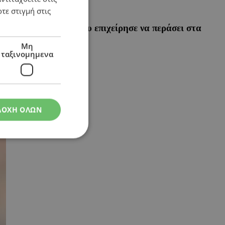
τε στιγμή στις
ρονη Ελληνοκύπρια που επιχείρησε να περάσει στα
Μη
ταξινομημενα
ΔΟΧΗ ΟΛΩΝ