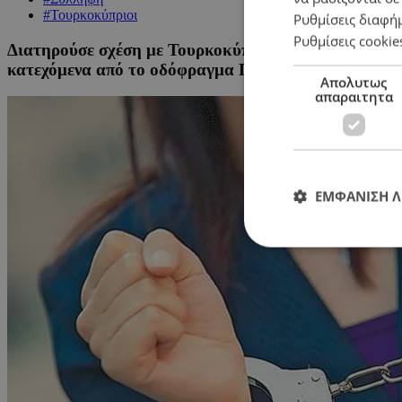
#Τουρκοκύπριοι
Ρυθμίσεις διαφή
Ρυθμίσεις cookie
Διατηρούσε σχέση με Τουρκοκύπριο και έστειλε βίντε
κατεχόμενα από το οδόφραγμα Περγάμους
Απολυτως
απαραιτητα
ΕΜΦΑΝΙΣΗ 