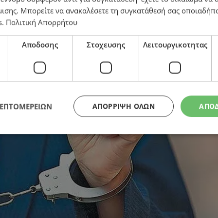
μισης
. Μπορείτε να ανακαλέσετε τη συγκατάθεσή σας οποιαδήπο
s
.
Πολιτική Απορρήτου
ο και άλλο υλικό στη σύζυγό του – Χειροπέδες σε 39χ
Αποδοσης
Στοχευσης
Λειτουργικοτητας
ΛΕΠΤΟΜΕΡΕΙΩΝ
ΑΠΌΡΡΙΨΗ ΌΛΩΝ
ΑΠΟ