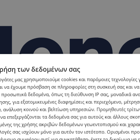
ρήση των δεδομένων σας
εργάτες μας χρησιμοποιούμε cookies και παρόμοιες τεχνολογίες 
ι να έχουμε πρόσβαση σε πληροφορίες στη συσκευή σας και να
 προσωπικά δεδομένα, όπως τη διεύθυνση IP σας, μοναδικά αν
σης, για εξατομικευμένες διαφημίσεις και περιεχόμενο, μέτρη
υ, ανάλυση κοινού και βελτίωση υπηρεσιών.
Προμηθευτές τρίτων
 να επεξεργάζονται τα δεδομένα σας για αυτούς και άλλους σκο
ένης της χρήσης ακριβών δεδομένων γεωεντοπισμού και χαρα
λογές σας ισχύουν μόνο για αυτόν τον ιστότοπο. Ορισμένοι πρ
 έννομο συμφέρον αντί για συγκατάθεση· έχετε το δικαίωμα να α