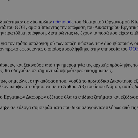
ιδικάστηκαν σε δύο πρώην
ηθοποιούς
του Θεατρικού Οργανισμού Κύπ
ατά του ΘΟΚ, αμφισβητώντας την απόφαση του Δικαστηρίου Εργατικών 
ην πρωτόδικη απόφαση, διατηρώντας ως έχουν τα ποσά που είχαν επιδ
 για τον τρόπο υπολογισμού των αποζημιώσεων των δύο ηθοποιών, οι
ον πρώτο εφεσείοντα, ο οποίος προσλήφθηκε στην υπηρεσία του
ΘΟ
ιάρκειας και ξεκινούσε από την ημερομηνία της αρχικής πρόσληψής τ
ς, θα οδηγούσε σε σημαντικά υψηλότερες αποζημιώσεις.
ως σημειώνει στην απόφασή του, «ορθά το πρωτόδικο Δικαστήριο εξ
λέον υπόψιν ότι σύμφωνα με το Άρθρο 7(3) του ίδιου Νόμου, αυτός δ
ιο Εργατικών Διαφορών εξέτασε όλα τα επίδικα ζητήματα και εξέδωσ
τέληξε σε εύλογα συμπεράσματα που δικαιολογούνταν πλήρως από τις