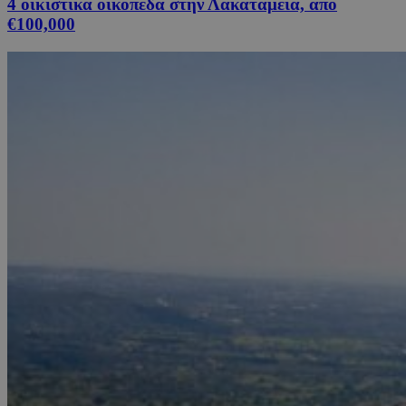
4 οικιστικά οικόπεδα στην Λακατάμεια, από
€100,000