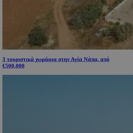
3 τουριστικά χωράφια στην Αγία Νάπα, από
€500,000