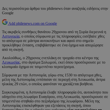
Δες περισσότερα άρθρα του philenews όταν αναζητάς ειδήσεις στην
Google
Add philenews.com on Google
Τις ακριβείς συνθήκες θανάτου 29χρονου από τη Συρία διερευνά η
Αστυνομία
, ο οποίος σύμφωνα με τις πληροφορίες εισέβαλε χθες
το απόγευμα σε μάντρα αυτοκινήτων και αφού στο σημείο
προκλήθηκε ένταση, επιβιβάστηκε σε ένα όχημα και αποχώρησε
από τη σκηνή.
Ακολούθως, ο 29χρονος ενεπλάκη σε τροχαίο στο κέντρο της
Λευκωσίας
, στο άγαλμα Σολωμού, εκεί όπου προσέκρουσε με το
κλοπιμαίο όχημα σε τσιμεντένιο περιτείχισμα.
Σύμφωνα με την Αστυνομία, γύρω στις 1530 το απόγευμα χθες,
μέλη της Αστυνομίας εντόπισαν σε περιοχή στη Λευκωσία, άντρα
ηλικίας 29 ετών, ο οποίος φαινόταν να χρειάζεται βοήθεια.
Συγκεκριμένα, η Αστυνομία έλαβε πληροφορία ότι, αυτοκίνητο που
οδηγείτο στη λεωφόρο Ευαγόρου, στη Λευκωσία, προσέκρουσε σε
τσιμεντένιο στηθαίο στο πεζοδρόμιο της λεωφόρου. Μέλη της
Αστυνομίας επισκέφθηκαν για εξετάσεις τη σκηνή, όπου
διαπιστώθηκε ότι ο οδηγός του οχήματος
είχε εγκαταλείψει τη