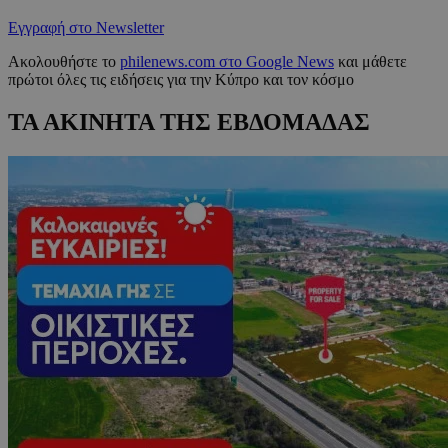
Εγγραφή στο Newsletter
Ακολουθήστε το
philenews.com στο Google News
και μάθετε
πρώτοι όλες τις ειδήσεις για την Κύπρο και τον κόσμο
ΤΑ ΑΚΙΝΗΤΑ ΤΗΣ ΕΒΔΟΜΑΔΑΣ