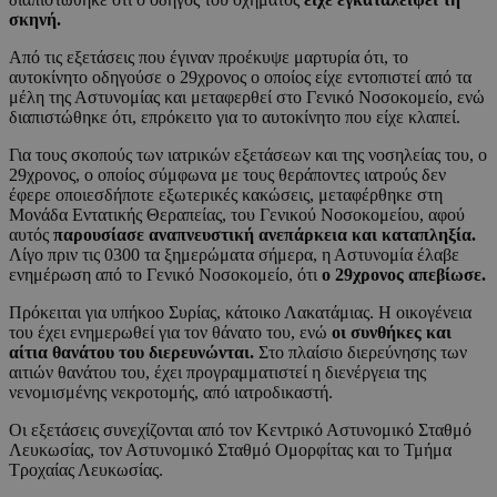
σκηνή.
Από τις εξετάσεις που έγιναν προέκυψε μαρτυρία ότι, το
αυτοκίνητο οδηγούσε ο 29χρονος ο οποίος είχε εντοπιστεί από τα
μέλη της Αστυνομίας και μεταφερθεί στο Γενικό Νοσοκομείο, ενώ
διαπιστώθηκε ότι, επρόκειτο για το αυτοκίνητο που είχε κλαπεί.
Για τους σκοπούς των ιατρικών εξετάσεων και της νοσηλείας του, ο
29χρονος, ο οποίος σύμφωνα με τους θεράποντες ιατρούς δεν
έφερε οποιεσδήποτε εξωτερικές κακώσεις, μεταφέρθηκε στη
Μονάδα Εντατικής Θεραπείας, του Γενικού Νοσοκομείου, αφού
αυτός
παρουσίασε αναπνευστική ανεπάρκεια και καταπληξία.
Λίγο πριν τις 0300 τα ξημερώματα σήμερα, η Αστυνομία έλαβε
ενημέρωση από το Γενικό Νοσοκομείο, ότι
ο 29χρονος απεβίωσε.
Πρόκειται για υπήκοο Συρίας, κάτοικο Λακατάμιας. Η οικογένεια
του έχει ενημερωθεί για τον θάνατο του, ενώ
οι συνθήκες και
αίτια θανάτου του διερευνώνται.
Στο πλαίσιο διερεύνησης των
αιτιών θανάτου του, έχει προγραμματιστεί η διενέργεια της
νενομισμένης νεκροτομής, από ιατροδικαστή.
Οι εξετάσεις συνεχίζονται από τον Κεντρικό Αστυνομικό Σταθμό
Λευκωσίας, τον Αστυνομικό Σταθμό Ομορφίτας και το Τμήμα
Τροχαίας Λευκωσίας.