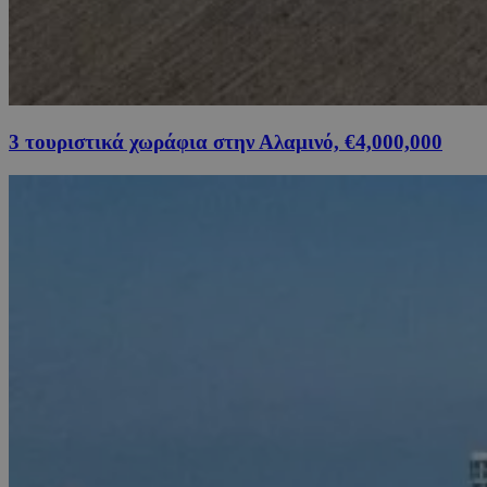
3 τουριστικά χωράφια στην Αλαμινό, €4,000,000