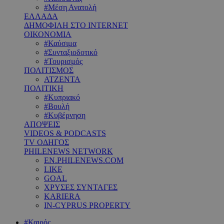
#Μέση Ανατολή
ΕΛΛΑΔΑ
ΔΗΜΟΦΙΛΗ ΣΤΟ INTERNET
ΟΙΚΟΝΟΜΙΑ
#Καύσιμα
#Συνταξιοδοτικό
#Τουρισμός
ΠΟΛΙΤΙΣΜΟΣ
ΑΤΖΕΝΤΑ
ΠΟΛΙΤΙΚΗ
#Κυπριακό
#Βουλή
#Κυβέρνηση
ΑΠΟΨΕΙΣ
VIDEOS & PODCASTS
TV ΟΔΗΓΟΣ
PHILENEWS NETWORK
EN.PHILENEWS.COM
LIKE
GOAL
ΧΡΥΣΕΣ ΣΥΝΤΑΓΕΣ
KARIERA
IN-CYPRUS PROPERTY
#Καιρός