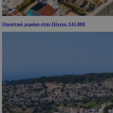
Οικιστικό χωράφι στην Πέγεια, €45,000