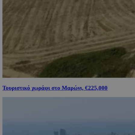
Τουριστικό χωράφι στο Μαρώνι, €225,000