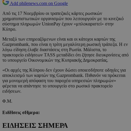
Add philenews.com on Google
Από τις 17 Νοεμβρίου οι τραπεζικές κάρτες ρωσικών
χρηματοπιστωτικών οργανισμών που λειτουργούν με το κινεζικό
σύστημα πληρωμών UnionPay έχουν «μπλοκαριστεί» στην
Κύπρο.
Μεταξύ των επηρεαζόμενων είναι και οι κάτοχοι καρτών της
Gazprombank, που είναι η τρίτη μεγαλύτερη ρωσική τράπεζα. Η εν
λόγω είδηση έλαβε διαστάσεις στη Ρωσία. Μάλιστα, το
πρακτορείο ειδήσεων TASS μεταδίδει ότι ζήτησε διευκρινίσεις από
το υπουργείο Οικονομικών της Κυπριακής Δημοκρατίας.
«Οι αρχές της Κύπρου δεν έχουν δώσει οποιεσδήποτε οδηγίες για
αποκλεισμό των καρτών της Gazprombank. Πιθανόν να πρόκειται
για μονομερή απόφαση του παροχέα υπηρεσιών πληρωμών»
φέρεται να απάντησε το υπουργείο στο ρωσικό πρακτορείο
ειδήσεων.
Φ.Μ.
ΕιδΗσεις σΗμερα:
ΕΙΔΗΣΕΙΣ ΣΗΜΕΡΑ