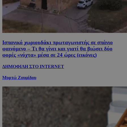
Ισπανικό χωριουδάκι πρωταγωνιστής σε σπάνιο
φαινόμενο – Τι θα γίνει και γιατί θα βιώσει δύο
φορές «νύχτα» μέσα σε 24 ώρες (εικόνες)
ΔΗΜΟΦΙΛΗ ΣΤΟ INTERNET
Μυρτώ Ζουμίδου