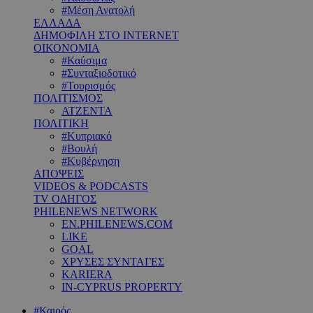
#Μέση Ανατολή
ΕΛΛΑΔΑ
ΔΗΜΟΦΙΛΗ ΣΤΟ INTERNET
ΟΙΚΟΝΟΜΙΑ
#Καύσιμα
#Συνταξιοδοτικό
#Τουρισμός
ΠΟΛΙΤΙΣΜΟΣ
ΑΤΖΕΝΤΑ
ΠΟΛΙΤΙΚΗ
#Κυπριακό
#Βουλή
#Κυβέρνηση
ΑΠΟΨΕΙΣ
VIDEOS & PODCASTS
TV ΟΔΗΓΟΣ
PHILENEWS NETWORK
EN.PHILENEWS.COM
LIKE
GOAL
ΧΡΥΣΕΣ ΣΥΝΤΑΓΕΣ
KARIERA
IN-CYPRUS PROPERTY
#Καιρός