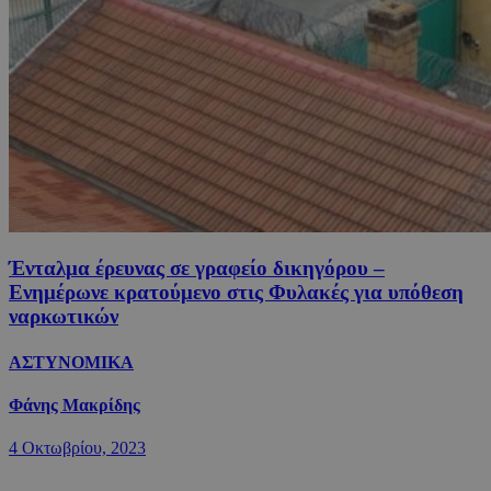
Ένταλμα έρευνας σε γραφείο δικηγόρου –
Ενημέρωνε κρατούμενο στις Φυλακές για υπόθεση
ναρκωτικών
ΑΣΤΥΝΟΜΙΚΑ
Φάνης Μακρίδης
4 Οκτωβρίου, 2023