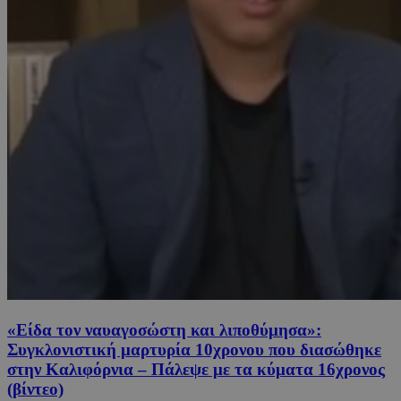
«Είδα τον ναυαγοσώστη και λιποθύμησα»:
Συγκλονιστική μαρτυρία 10χρονου που διασώθηκε
στην Καλιφόρνια – Πάλεψε με τα κύματα 16χρονος
(βίντεο)