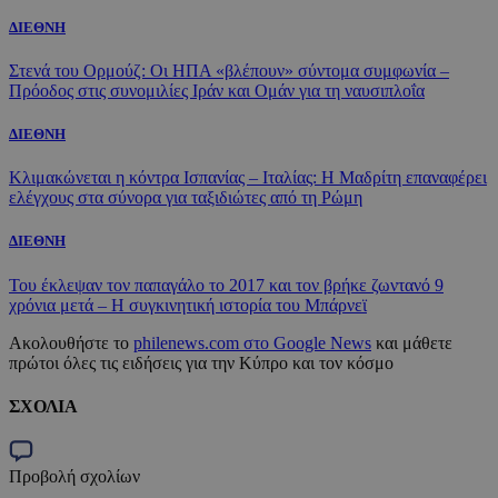
ΔΙΕΘΝΗ
Στενά του Ορμούζ: Οι ΗΠΑ «βλέπουν» σύντομα συμφωνία –
Πρόοδος στις συνομιλίες Ιράν και Ομάν για τη ναυσιπλοΐα
ΔΙΕΘΝΗ
Κλιμακώνεται η κόντρα Ισπανίας – Ιταλίας: Η Μαδρίτη επαναφέρει
ελέγχους στα σύνορα για ταξιδιώτες από τη Ρώμη
ΔΙΕΘΝΗ
Του έκλεψαν τον παπαγάλο το 2017 και τον βρήκε ζωντανό 9
χρόνια μετά – Η συγκινητική ιστορία του Μπάρνεϊ
Ακολουθήστε το
philenews.com στο Google News
και μάθετε
πρώτοι όλες τις ειδήσεις για την Κύπρο και τον κόσμο
ΣΧΟΛΙΑ
Προβολή σχολίων