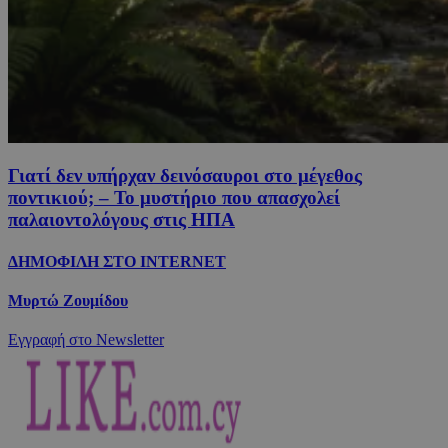
Γιατί δεν υπήρχαν δεινόσαυροι στο μέγεθος
ποντικιού; – Το μυστήριο που απασχολεί
παλαιοντολόγους στις ΗΠΑ
ΔΗΜΟΦΙΛΗ ΣΤΟ INTERNET
Μυρτώ Ζουμίδου
Εγγραφή στο Newsletter