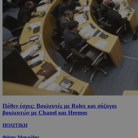
Πόθεν έσχες: Βουλευτές με Rolex και σύζυγοι
βουλευτών με Chanel και Hermes
ΠΟΛΙΤΙΚΗ
Φάνης Μακρίδης