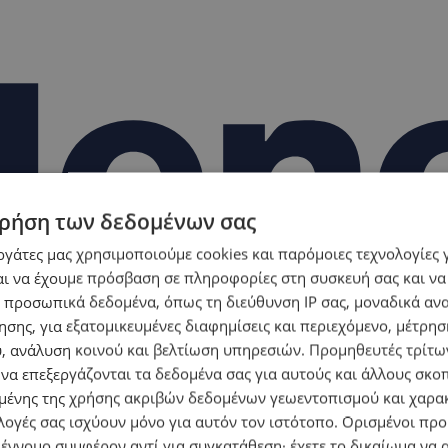
ρήση των δεδομένων σας
εργάτες μας χρησιμοποιούμε cookies και παρόμοιες τεχνολογίες 
ι να έχουμε πρόσβαση σε πληροφορίες στη συσκευή σας και να
 προσωπικά δεδομένα, όπως τη διεύθυνση IP σας, μοναδικά αν
σης, για εξατομικευμένες διαφημίσεις και περιεχόμενο, μέτρη
υ, ανάλυση κοινού και βελτίωση υπηρεσιών.
Προμηθευτές τρίτων
 να επεξεργάζονται τα δεδομένα σας για αυτούς και άλλους σκο
ένης της χρήσης ακριβών δεδομένων γεωεντοπισμού και χαρα
λογές σας ισχύουν μόνο για αυτόν τον ιστότοπο. Ορισμένοι πρ
 έννομο συμφέρον αντί για συγκατάθεση· έχετε το δικαίωμα να α