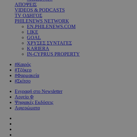
ΑΠΟΨΕΙΣ
VIDEOS & PODCASTS
TV ΟΔΗΓΟΣ
PHILENEWS NETWORK
EN.PHILENEWS.COM
LIKE
GOAL
ΧΡΥΣΕΣ ΣΥΝΤΑΓΕΣ
KARIERA
IN-CYPRUS PROPERTY
#Καιρός
#Τζόκερ
#Φαρμακεία
#Σκίτσο
Εγγραφή στο Newsletter
Αρχείο Φ
Ψηφιακές Εκδόσεις
Αφιερώματα