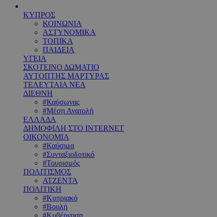
ΚΥΠΡΟΣ
ΚΟΙΝΩΝΙΑ
ΑΣΤΥΝΟΜΙΚΑ
ΤΟΠΙΚΑ
ΠΑΙΔΕΙΑ
ΥΓΕΙΑ
ΣΚΟΤΕΙΝΟ ΔΩΜΑΤΙΟ
ΑΥΤΟΠΤΗΣ ΜΑΡΤΥΡΑΣ
ΤΕΛΕΥΤΑΙΑ ΝΕΑ
ΔΙΕΘΝΗ
#Καύσωνας
#Μέση Ανατολή
ΕΛΛΑΔΑ
ΔΗΜΟΦΙΛΗ ΣΤΟ INTERNET
ΟΙΚΟΝΟΜΙΑ
#Καύσιμα
#Συνταξιοδοτικό
#Τουρισμός
ΠΟΛΙΤΙΣΜΟΣ
ΑΤΖΕΝΤΑ
ΠΟΛΙΤΙΚΗ
#Κυπριακό
#Βουλή
#Κυβέρνηση