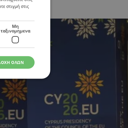
τε στιγμή στις
Μη
ταξινομημενα
ΔΟΧΗ ΟΛΩΝ