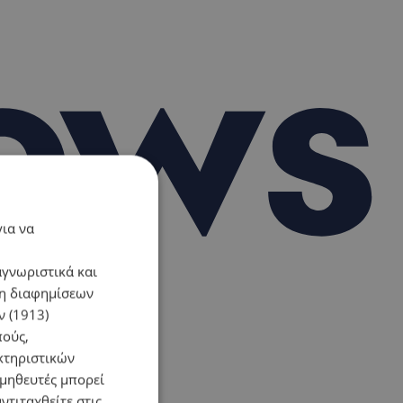
για να
αγνωριστικά και
ση διαφημίσεων
 (1913)
πούς,
κτηριστικών
ομηθευτές μπορεί
ντιταχθείτε στις