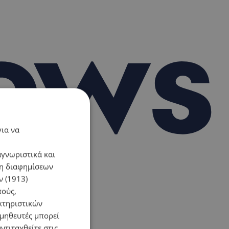
για να
αγνωριστικά και
ση διαφημίσεων
 (1913)
πούς,
κτηριστικών
ομηθευτές μπορεί
ντιταχθείτε στις