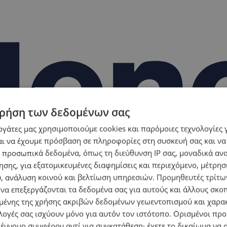
ρήση των δεδομένων σας
εργάτες μας χρησιμοποιούμε cookies και παρόμοιες τεχνολογίες 
ι να έχουμε πρόσβαση σε πληροφορίες στη συσκευή σας και να
 προσωπικά δεδομένα, όπως τη διεύθυνση IP σας, μοναδικά αν
σης, για εξατομικευμένες διαφημίσεις και περιεχόμενο, μέτρη
υ, ανάλυση κοινού και βελτίωση υπηρεσιών.
Προμηθευτές τρίτων
 να επεξεργάζονται τα δεδομένα σας για αυτούς και άλλους σκο
ένης της χρήσης ακριβών δεδομένων γεωεντοπισμού και χαρα
λογές σας ισχύουν μόνο για αυτόν τον ιστότοπο. Ορισμένοι πρ
 έννομο συμφέρον αντί για συγκατάθεση· έχετε το δικαίωμα να α