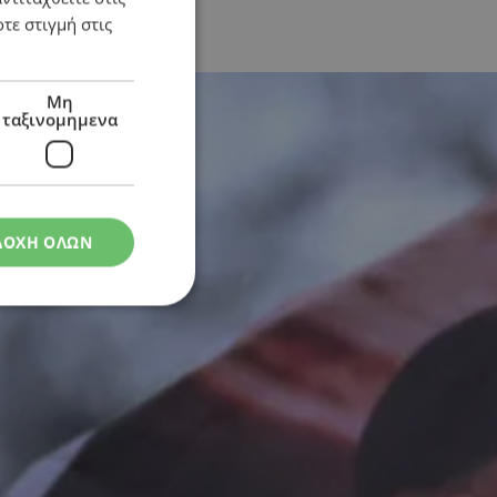
τε στιγμή στις
Μη
ταξινομημενα
ΔΟΧΗ ΟΛΩΝ