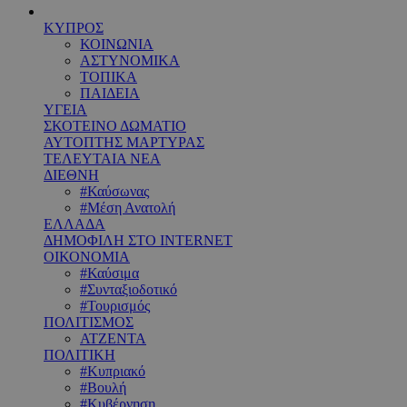
ΚΥΠΡΟΣ
ΚΟΙΝΩΝΙΑ
ΑΣΤΥΝΟΜΙΚΑ
ΤΟΠΙΚΑ
ΠΑΙΔΕΙΑ
ΥΓΕΙΑ
ΣΚΟΤΕΙΝΟ ΔΩΜΑΤΙΟ
ΑΥΤΟΠΤΗΣ ΜΑΡΤΥΡΑΣ
ΤΕΛΕΥΤΑΙΑ ΝΕΑ
ΔΙΕΘΝΗ
#Καύσωνας
#Μέση Ανατολή
ΕΛΛΑΔΑ
ΔΗΜΟΦΙΛΗ ΣΤΟ INTERNET
ΟΙΚΟΝΟΜΙΑ
#Καύσιμα
#Συνταξιοδοτικό
#Τουρισμός
ΠΟΛΙΤΙΣΜΟΣ
ΑΤΖΕΝΤΑ
ΠΟΛΙΤΙΚΗ
#Κυπριακό
#Βουλή
#Κυβέρνηση