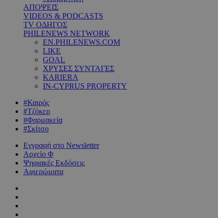
ΑΠΟΨΕΙΣ
VIDEOS & PODCASTS
TV ΟΔΗΓΟΣ
PHILENEWS NETWORK
EN.PHILENEWS.COM
LIKE
GOAL
ΧΡΥΣΕΣ ΣΥΝΤΑΓΕΣ
KARIERA
IN-CYPRUS PROPERTY
#Καιρός
#Τζόκερ
#Φαρμακεία
#Σκίτσο
Εγγραφή στο Newsletter
Αρχείο Φ
Ψηφιακές Εκδόσεις
Αφιερώματα