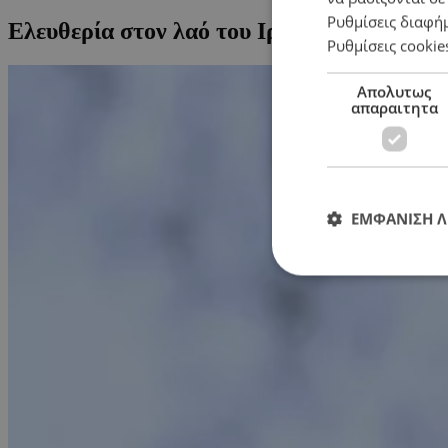
Ρυθμίσεις διαφή
Ελευθερία στον λαό του Ιράν
Ρυθμίσεις cookie
Απολυτως
απαραιτητα
ΕΜΦΑΝΙΣΗ 